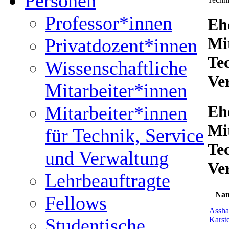
Personen
Professor*innen
Eh
Mi
Privatdozent*innen
Te
Wissenschaftliche
Ve
Mitarbeiter*innen
Eh
Mitarbeiter*innen
Mi
für Technik, Service
Te
und Verwaltung
Ve
Lehrbeauftragte
Na
Fellows
Assha
Studentische
Karst