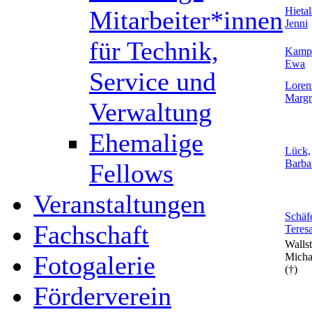
Hietal
Mitarbeiter*innen
Jenni
für Technik,
Kamp
Ewa
Service und
Loren
Margr
Verwaltung
Ehemalige
Lück,
Barba
Fellows
Veranstaltungen
Schäfe
Fachschaft
Teres
Wallst
Fotogalerie
Micha
(†)
Förderverein