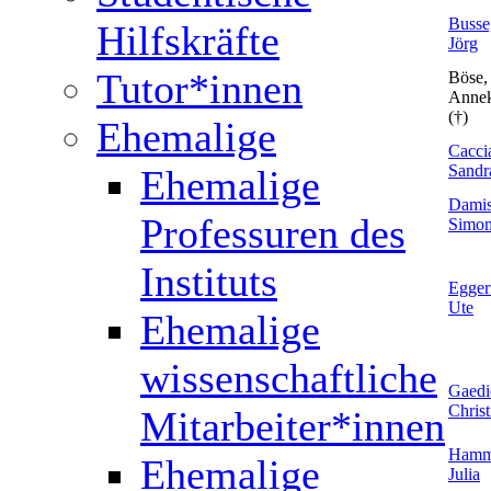
Busse
Hilfskräfte
Jörg
Tutor*innen
Böse,
Anne
(†)
Ehemalige
Caccia
Sandr
Ehemalige
Damis
Professuren des
Simo
Instituts
Egger
Ute
Ehemalige
wissenschaftliche
Gaedi
Christ
Mitarbeiter*innen
Hamm
Ehemalige
Julia