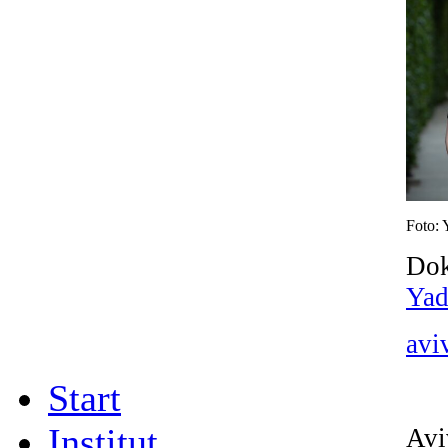
Foto: 
Dok
Yad
avi
Start
Institut
Avi