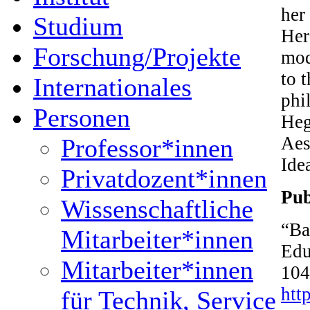
her
Studium
Her 
Forschung/Projekte
mod
to 
Internationales
phi
Personen
Heg
Aes
Professor*innen
Ide
Privatdozent*innen
Pub
Wissenschaftliche
“Ba
Mitarbeiter*innen
Edu
Mitarbeiter*innen
104
htt
für Technik, Service