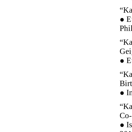
“Ka
● E
Phi
“Ka
Gei
● E
“Ka
Bir
● I
“Ka
Co-
● I