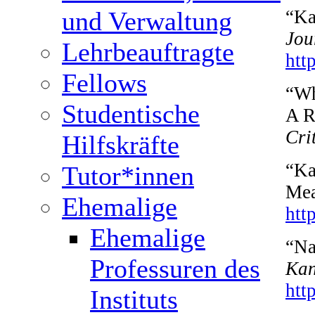
“Ka
und Verwaltung
Jou
Lehrbeauftragte
htt
Fellows
“Wh
Studentische
A R
Cri
Hilfskräfte
“Ka
Tutor*innen
Mea
Ehemalige
htt
Ehemalige
“Na
Professuren des
Kan
htt
Instituts