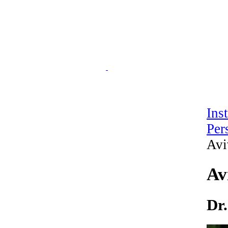
Ins
Per
Avi
Av
Dr.