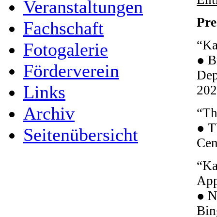
Veranstaltungen
Pre
Fachschaft
“Ka
Fotogalerie
● B
Förderverein
Dep
Links
202
Archiv
“Th
● T
Seitenübersicht
Cen
“Ka
App
● N
Bin