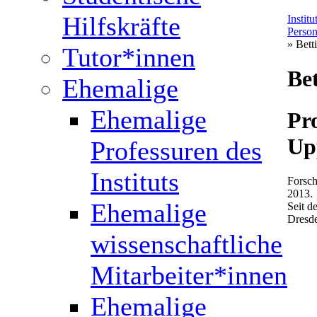
Hilfskräfte
Instit
Perso
» Bet
Tutor*innen
Be
Ehemalige
Ehemalige
Pro
Up
Professuren des
Instituts
Forsch
2013.
Ehemalige
Seit 
Dresd
wissenschaftliche
Mitarbeiter*innen
Ehemalige