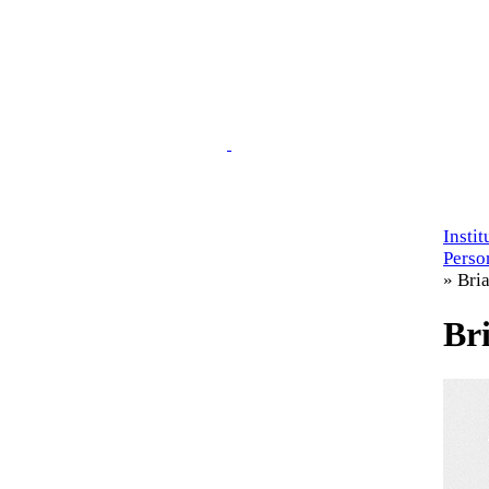
Insti
Perso
» Bri
Br