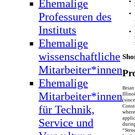
Ehemalige
Professuren des
Instituts
Ehemalige
wissenschaftliche
Sho
Mitarbeiter*innen
Pro
Ehemalige
Brian
Mitarbeiter*innen
Illin
(sinc
für Technik,
Const
where
appli
Service und
durin
“Stru