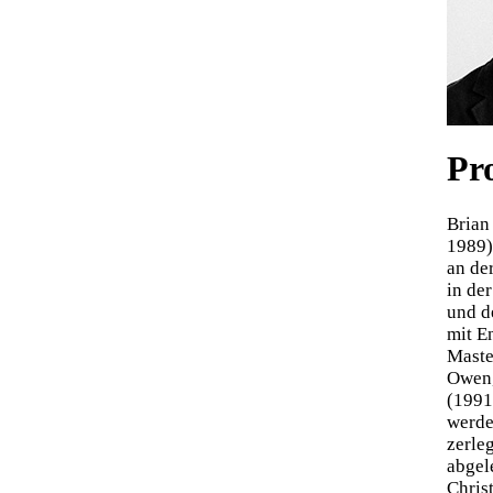
Pro
Brian 
1989)
an de
in de
und d
mit E
Maste
Owen, 
(1991
werde
zerle
abgel
Chris