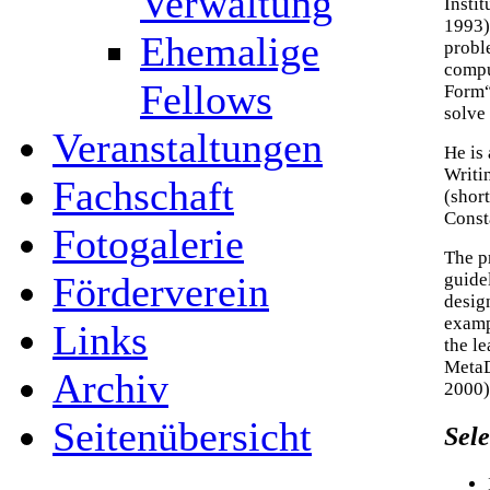
Verwaltung
Instit
1993)
Ehemalige
probl
compu
Fellows
Form“
solve
Veranstaltungen
He is
Writi
Fachschaft
(short
Const
Fotogalerie
The p
Förderverein
guide
design
examp
Links
the l
MetaD
Archiv
2000)
Seitenübersicht
Sele