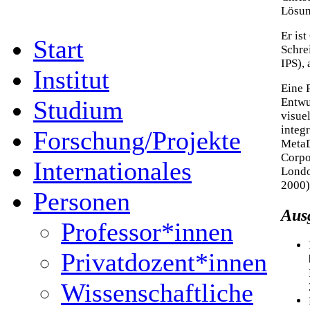
Lösun
Er ist
Start
Schre
IPS),
Institut
Eine 
Entwu
Studium
visue
integr
Forschung/Projekte
MetaD
Corpo
Internationales
Londo
2000)
Personen
Aus
Professor*innen
Privatdozent*innen
Wissenschaftliche