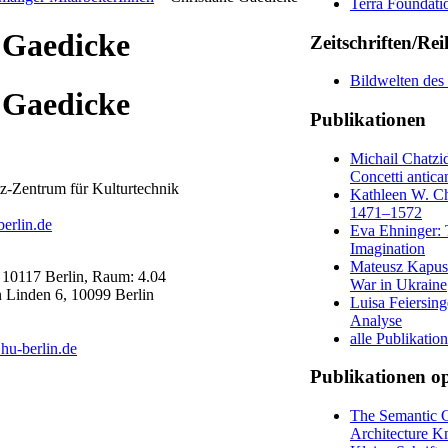
Terra Foundati
 Gaedicke
Zeitschriften/Re
Bildwelten des
 Gaedicke
Publikationen
Michail Chatzi
Concetti antica
-Zentrum für Kulturtechnik
Kathleen W. Chr
1471–1572
erlin.de
Eva Ehninger: 
Imagination
Mateusz Kapustk
, 10117 Berlin, Raum: 4.04
War in Ukraine
n Linden 6, 10099 Berlin
Luisa Feiersing
Analyse
alle Publikatio
hu-berlin.de
Publikationen op
The Semantic C
Architecture K