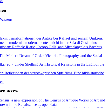
on
ihen
 Wissens
dakis: Transformationen der Antike bei Raffael und seinem Umkreis.
mente moderni e modernamente antichi in der Sala di Costantino
istian: Raffaele Riario, Jacopo Galli, and Michelangelo’s Bacchus,
The Modern Dream of Order. Victoria, Photography, and the Social
a (ed.): Under Shelling: Art Historical Revisions in the Light of the
er: Reflexionen des stereoskopischen Spielfilms. Eine bildhistorische
nen
en access
ensus: a new expression of The Census of Antique Works of Art and
nown in the Renaissance as open data