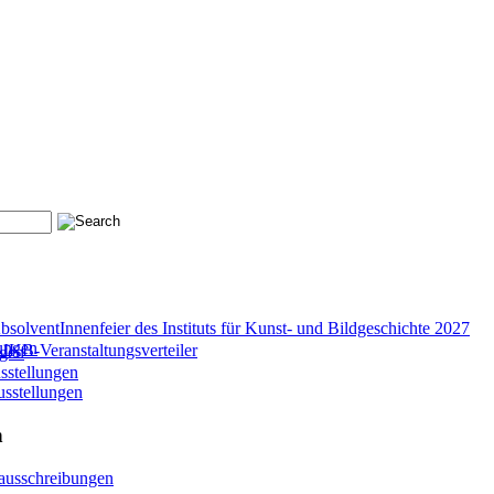
bsolventInnenfeier des Instituts für Kunst- und Bildgeschichte 2027
tungen
KB-Veranstaltungsverteiler
ngen
sstellungen
usstellungen
n
nausschreibungen