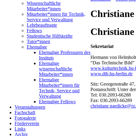
Wissenschaftliche
Mitarbeiter*innen
Christiane
Mitarbeiter*innen für Technik,
Service und Verwaltung
Lehrbeauftragte
Christiane
Fellows
Studentische Hilfskräfte
Tutor*innen
Sekretariat
Ehemalige
Ehemalige Professuren des
Hermann von Helmholtz
Instituts
“Das Technische Bild”
Ehemalige
www.kulturtechnik.hu-b
wissenschaftliche
www.dtb.hu-berlin.de
Mitarbeiter*innen
Ehemalige
Sitz: Georgenstraße 47
Mitarbeiter*innen für
Postanschrift: Unter de
Technik, Service und
Tel: 030.2093-66288
Verwaltung
Fax: 030.2093-66289
Ehemalige Fellows
christiane.gaedicke@rz.
Veranstaltungen
Fachschaft
Fotogalerie
Förderverein
Links
Archiv