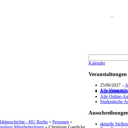
Kalender
Veranstaltungen
25/06/2027 –
A
Alle Veranstal
Anmelden zum I
Alle Ausstellu
Alle Online-Au
Studentische A
Ausschreibunge
 Bildgeschichte - HU Berlin
»
Personen
»
aktuelle Stelle
maliger MitarbeiterInnen
» Christiane Gaedicke