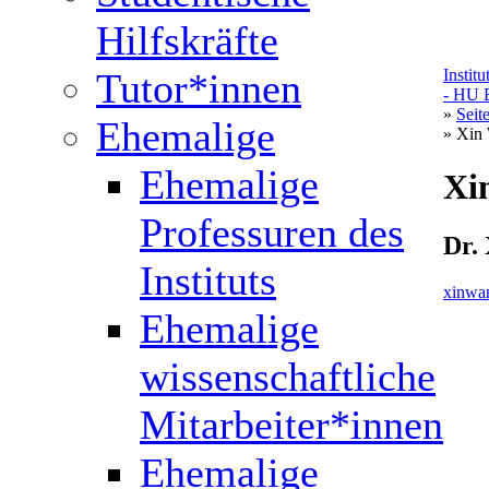
Hilfskräfte
Tutor*innen
Instit
- HU B
»
Seit
Ehemalige
» Xin
Ehemalige
Xi
Professuren des
Dr.
Instituts
xinwa
Ehemalige
wissenschaftliche
Mitarbeiter*innen
Ehemalige