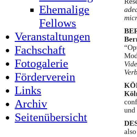
Rese
Ehemalige
adeq
micr
Fellows
BER
Veranstaltungen
Ber
“Opt
Fachschaft
Mod
Fotogalerie
Vide
Verb
Förderverein
KÖL
Links
Köl
Archiv
conf
und
Seitenübersicht
DES
als