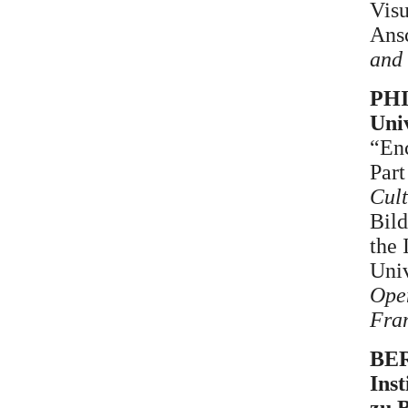
Visu
Ans
and 
PHI
Univ
“Enc
Par
Cult
Bild
the 
Univ
Open
Fra
BER
Inst
zu B