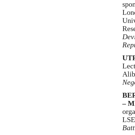
spon
Lond
Univ
Res
Devi
Repr
UTR
Lect
Alib
Nego
BER
– 
org
LSE
Batt