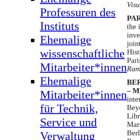
Visu
Professuren des
PARI
Instituts
the 
inve
Ehemalige
join
wissenschaftliche
Hist
Pari
Mitarbeiter*innen
Ramó
Ehemalige
BER
– 
Mitarbeiter*innen
inte
für Technik,
Beyo
Lib
Service und
Mars
Berl
Verwaltung