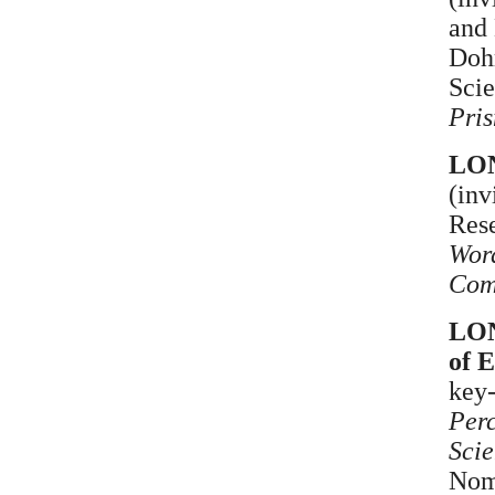
and
Dohr
Scie
Pri
LON
(inv
Rese
Word
Com
LON
of 
key
Perc
Scie
Nomi