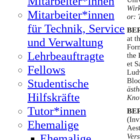
Mitarbeiter*innen
Wirk
Mitarbeiter*innen
or: 
für Technik, Service
BER
at t
und Verwaltung
Form
Lehrbeauftragte
the
et S
Fellows
Lud
Bloc
Studentische
ästh
Hilfskräfte
Know
Tutor*innen
BER
(Inv
Ehemalige
Aest
Ehemalige
Vers