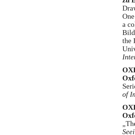
Draw
One
a co
Bild
the 
Univ
Inte
OXF
Oxf
Ser
of I
OXF
Oxf
„The
Seei