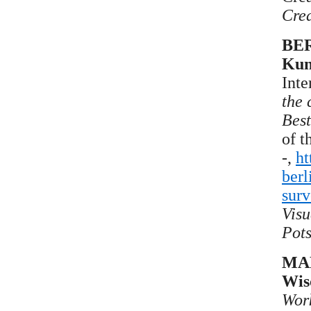
Crea
BER
Kuns
Inte
the 
Bes
of t
-,
ht
berl
surv
Visu
Pot
MAD
Wis
Wor