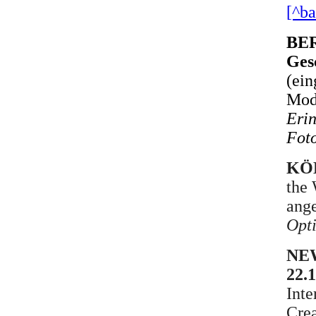
[^ba
BER
Ges
(ein
Mod
Erin
Foto
KÖL
the 
ang
Opti
NEW
22.
Inte
Crea