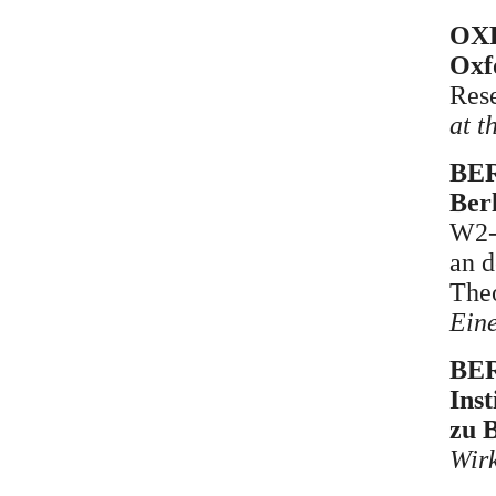
OXF
Oxf
Res
at t
BER
Berl
W2-P
an d
Theo
Eine
BER
Inst
zu B
Wirk