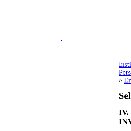
Inst
Per
»
Er
Sel
IV
IN