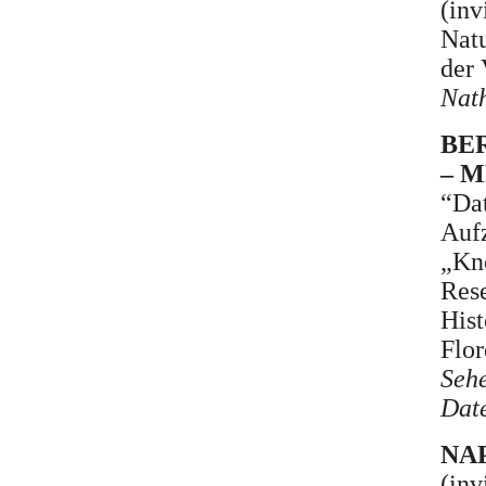
(inv
Natu
der
Nath
BER
– 
“Dat
Aufz
„Kn
Rese
Hist
Flor
Seh
Dat
NAP
(inv