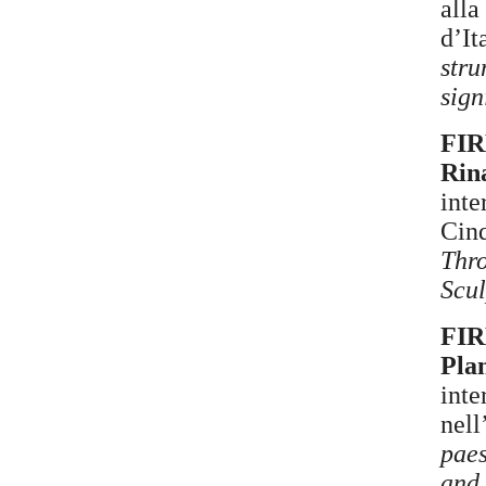
alla
d’It
stru
sign
FIR
Rin
inte
Cinq
Thro
Scul
FIR
Plan
inte
nell
paes
and 