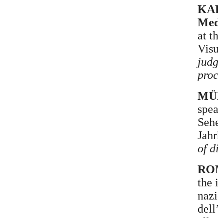
KAR
Med
at t
Visu
jud
proc
MÜ
spea
Sehe
Jahr
of 
ROM
the 
nazi
dell