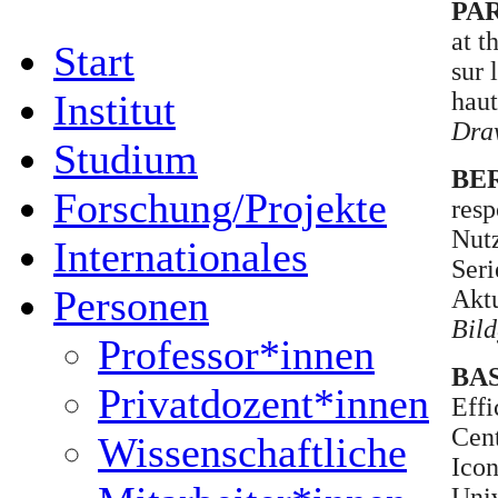
PAR
at t
Start
sur 
haut
Institut
Draw
Studium
BER
Forschung/Projekte
resp
Nutz
Internationales
Seri
Personen
Aktu
Bild
Professor*innen
BAS
Privatdozent*innen
Effi
Cen
Wissenschaftliche
Icon
Univ