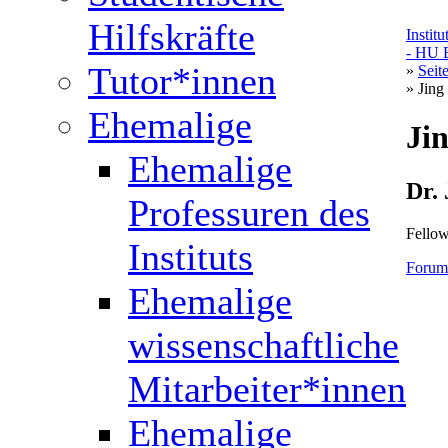
Hilfskräfte
Instit
- HU B
Tutor*innen
»
Seit
» Jing
Ehemalige
Ji
Ehemalige
Dr.
Professuren des
Fello
Instituts
Forum 
Ehemalige
wissenschaftliche
Mitarbeiter*innen
Ehemalige