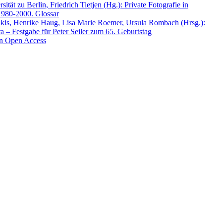
tät zu Berlin, Friedrich Tietjen (Hg.): Private Fotografie in
1980-2000. Glossar
akis, Henrike Haug, Lisa Marie Roemer, Ursula Rombach (Hrsg.):
a – Festgabe für Peter Seiler zum 65. Geburtstag
en Open Access