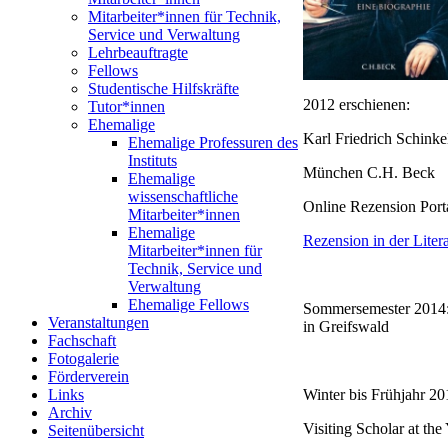
Mitarbeiter*innen für Technik,
Service und Verwaltung
Lehrbeauftragte
Fellows
Studentische Hilfskräfte
2012 erschienen:
Tutor*innen
Ehemalige
Karl Friedrich Schinke
Ehemalige Professuren des
Instituts
München C.H. Beck
Ehemalige
wissenschaftliche
Online Rezension Porta
Mitarbeiter*innen
Ehemalige
Rezension in der Liter
Mitarbeiter*innen für
Technik, Service und
Verwaltung
Ehemalige Fellows
Sommersemester 2014:
Veranstaltungen
in Greifswald
Fachschaft
Fotogalerie
Förderverein
Winter bis Frühjahr 20
Links
Archiv
Visiting Scholar at th
Seitenübersicht