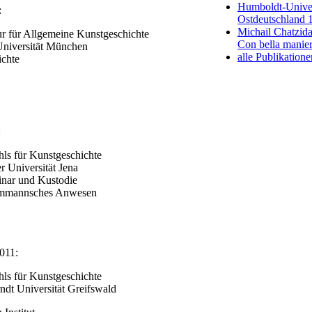
Humboldt-Universi
:
Ostdeutschland 
Michail Chatzid
ur für Allgemeine Kunstgeschichte
Con bella manier
niversität München
alle Publikation
ichte
:
hls für Kunstgeschichte
er Universität Jena
inar und Kustodie
rommannsches Anwesen
011:
hls für Kunstgeschichte
ndt Universität Greifswald