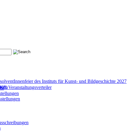
olventInnenfeier des Instituts für Kunst- und Bildgeschichte 2027
ngen
B-Veranstaltungsverteiler
en
stellungen
stellungen
ausschreibungen
n