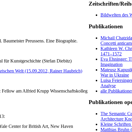
Zeitschriften/Rei
Bildwelten des 
Publikationen
Michail Chatzida
l. Baumeister Preussens. Eine Biographie.
Concetti anticam
Kathleen W. Chri
1471–1572
Eva Ehninger: Th
l für Kunstgeschichte (Stefan Diebitz)
Imagination
Mateusz Kapustka
arischen Welt (15.09.2012, Rainer Haubrich)
War in Ukraine
Luisa Feiersinge
Analyse
alle Publikatione
 Fellow am Alfried Krupp Wissenschaftskolleg
Publikationen ope
The Semantic Ce
13:
Architecture Kno
Kleine Schrifte
e Yale Center for British Art, New Haven
Matthias Bruhn (