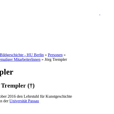
d Bildgeschichte - HU Berlin
»
Personen
»
emaliger MitarbeiterInnen
» Jörg Trempler
pler
g Trempler (†)
ber 2016 den Lehrstuhl für Kunstgeschichte
an der
Universität Passau