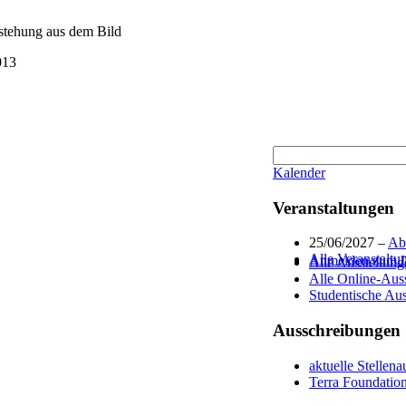
tstehung aus dem Bild
013
Kalender
Veranstaltungen
25/06/2027 –
Abs
Alle Veranstaltu
Anmelden zum IK
Alle Ausstellung
Alle Online-Aus
Studentische Aus
Ausschreibungen
aktuelle Stellen
Terra Foundatio