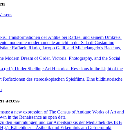
hen
Wissens
kis: Transformationen der Antike bei Raffael und seinem Umkreis.
ente moderni e modernamente antichi in der Sala di Costantino
stian: Raffaele Riario, Jacopo Galli, and Michelangelo’s Bacchus,
e Modern Dream of Order. Victoria, Photography, and the Social
 (ed.): Under Shelling: Art Historical Revisions in the Light of the
r: Reflexionen des stereoskopischen Spielfilms. Eine bildhistorische
n
n access
nsus: a new expression of The Census of Antique Works of Art and
wn in the Renaissance as open data
n zu den Sammlungen und zur Arbeitspraxis der Mediathek des IKB
Hg.): Kältebilder – Ästhetik und Erkenntnis am Gefrierpunkt