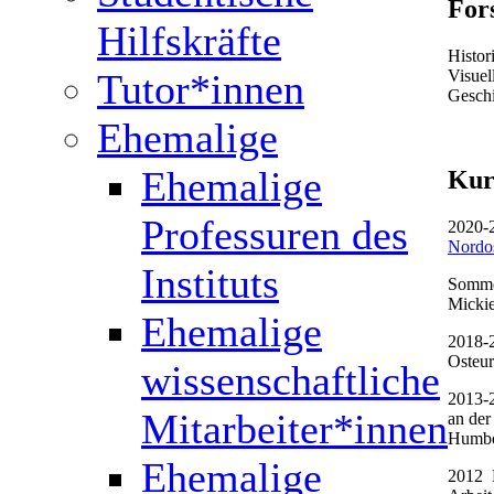
For
Hilfskräfte
Histor
Visuel
Tutor*innen
Geschi
Ehemalige
Ehemalige
Kur
Professuren des
2020-2
Nordos
Instituts
Somme
Mickie
Ehemalige
2018-2
Osteur
wissenschaftliche
2013-2
Mitarbeiter*innen
an der
Humbol
Ehemalige
2012 P