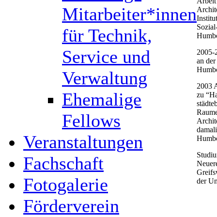
Arbeit
Mitarbeiter*innen
Archit
Instit
Sozial
für Technik,
Humbol
Service und
2005-2
an der
Humbol
Verwaltung
2003 A
Ehemalige
zu “H
städte
Raumes
Fellows
Archit
damali
Veranstaltungen
Humbol
Studiu
Fachschaft
Neuere
Greifs
Fotogalerie
der U
Förderverein