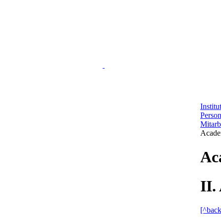
Instit
Perso
Mitarb
Acade
Ac
II
[^back