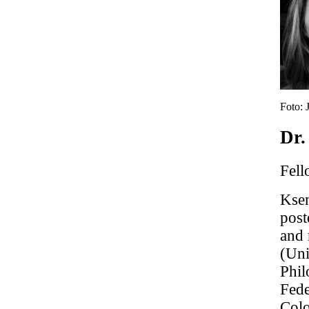
Foto: 
Dr.
Fell
Ksen
post
and 
(Uni
Phil
Fede
Colo