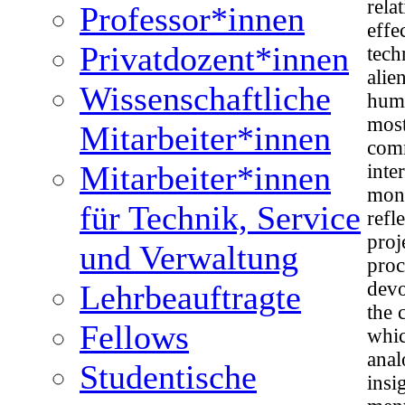
rela
Professor*innen
effe
Privatdozent*innen
tech
alie
Wissenschaftliche
huma
most
Mitarbeiter*innen
comm
Mitarbeiter*innen
inte
mono
für Technik, Service
refl
proj
und Verwaltung
proc
devo
Lehrbeauftragte
the 
Fellows
whic
anal
Studentische
insi