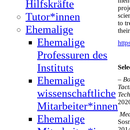
ment
Hilfskräfte
proj
Tutor*innen
scie
to t
Ehemalige
thei
Ehemalige
http
Professuren des
Instituts
Sele
Ehemalige
– B
Tact
wissenschaftliche
Tec
202
Mitarbeiter*innen
Med
Ehemalige
Sosn
2014