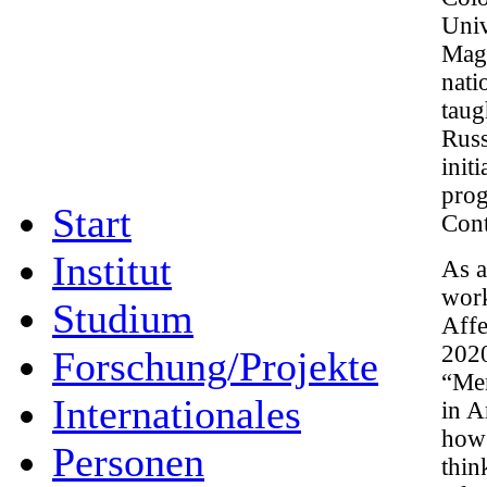
Univ
Magi
nati
taug
Russ
init
prog
Start
Cont
Institut
As a
work
Studium
Affe
2020
Forschung/Projekte
“Men
Internationales
in A
how 
Personen
thin