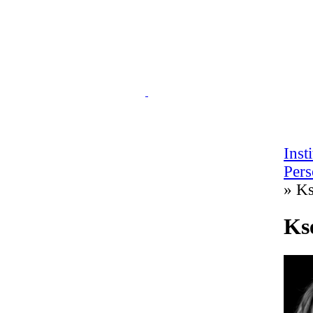
Inst
Per
» Ks
Ks