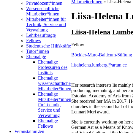
MitarbeiterInnen
» Liisa-Helena
Privatdozent*innen
Wissenschaftliche
Liisa-Helena 
Mitarbeiter*innen
Mitarbeiter*innen für
Technik, Service und
Verwaltung
Liisa-Helena Lumb
Lehrbeauftragte
Fellows
Fellow
Studentische Hilfskräfte
Tutor*innen
Böckler-Mare-Balticum-Stiftung
Ehemalige
Ehemalige
liisahelena.lumberg@artun.ee
Professuren des
Instituts
Ehemalige
wissenschaftliche
Her research interests lie mainly 
Mitarbeiter*innen
producing, mediating, and pertain
Ehemalige
Estonian Academy of Arts from 
Mitarbeiter*innen
She received her MA in 2017. Her
für Technik,
churches in the second half of th
Service und
Lennart Meri award.
Verwaltung
Ehemalige
She is currently working on her d
Fellows
German Art as a Means of Knowled
Veranstaltungen
and Visual Culture at the Estoni