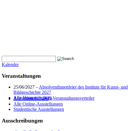
Kalender
Veranstaltungen
25/06/2027 –
AbsolventInnenfeier des Instituts für Kunst- und
Bildgeschichte 2027
Alle Veranstaltungen
Anmelden zum IKB-Veranstaltungsverteiler
Alle Ausstellungen
Alle Online-Ausstellungen
Studentische Ausstellungen
Ausschreibungen