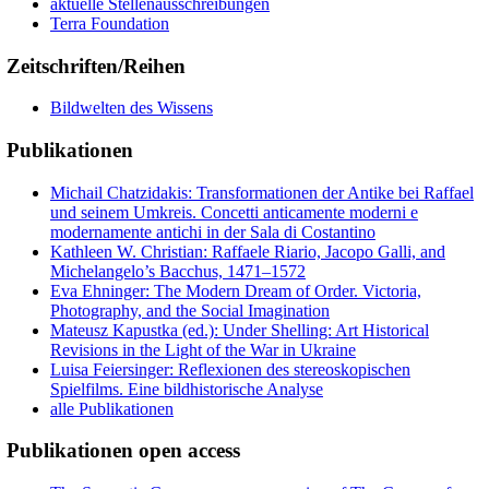
aktuelle Stellenausschreibungen
Terra Foundation
Zeitschriften/Reihen
Bildwelten des Wissens
Publikationen
Michail Chatzidakis: Transformationen der Antike bei Raffael
und seinem Umkreis. Concetti anticamente moderni e
modernamente antichi in der Sala di Costantino
Kathleen W. Christian: Raffaele Riario, Jacopo Galli, and
Michelangelo’s Bacchus, 1471–1572
Eva Ehninger: The Modern Dream of Order. Victoria,
Photography, and the Social Imagination
Mateusz Kapustka (ed.): Under Shelling: Art Historical
Revisions in the Light of the War in Ukraine
Luisa Feiersinger: Reflexionen des stereoskopischen
Spielfilms. Eine bildhistorische Analyse
alle Publikationen
Publikationen open access