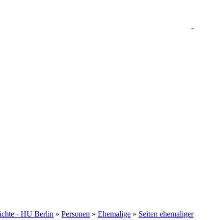
hichte - HU Berlin
»
Personen
»
Ehemalige
»
Seiten ehemaliger