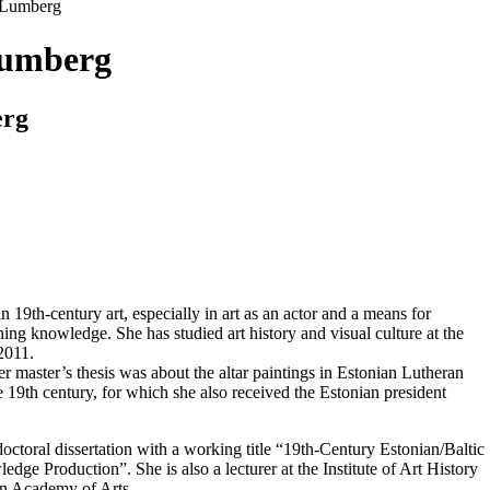
 Lumberg
Lumberg
erg
in 19th-century art, especially in art as an actor and a means for
ing knowledge. She has studied art history and visual culture at the
2011.
 master’s thesis was about the altar paintings in Estonian Lutheran
e 19th century, for which she also received the Estonian president
octoral dissertation with a working title “19th-Century Estonian/Baltic
ge Production”. She is also a lecturer at the Institute of Art History
an Academy of Arts.