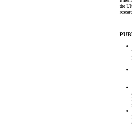
Entent
the UK
resear
PUB