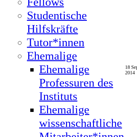
Fellows
Studentische
Hilfskräfte
Tutor*innen
Ehemalige
Ehemalige
18 Se
2014
Professuren des
Instituts
Ehemalige
wissenschaftliche
Mitarbeiter*innen