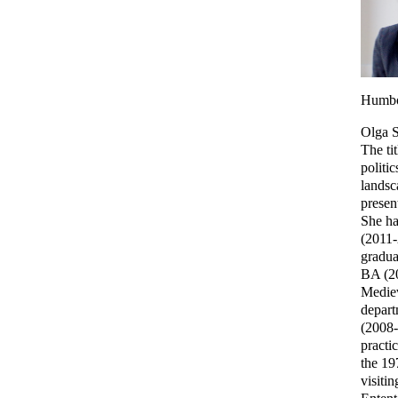
Humbol
Olga S
The tit
politi
landsc
present
She ha
(2011-
gradua
BA (20
Mediev
depart
(2008-
practi
the 19
visiti