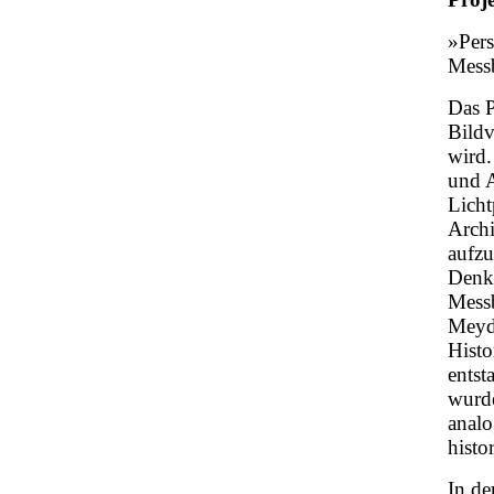
»Pers
Mess
Das P
Bildv
wird.
und A
Licht
Archi
aufzu
Denk
Messb
Meyd
Histo
entst
wurde
analo
histo
In de