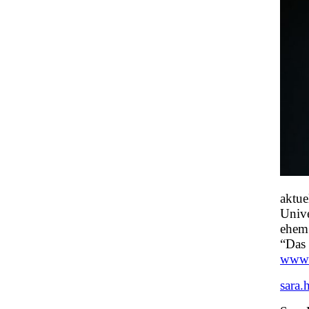
aktue
Unive
ehem
“Das 
www.k
sara.