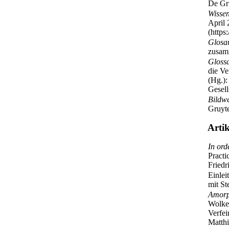
De Gru
Wissen
April 
(https
Glosar
zusam
Glossa
die Ve
(Hg.)
Gesell
Bildwe
Gruyte
Artik
In ord
Practi
Friedr
Einle
mit St
Amorp
Wolken
Verfei
Matthi