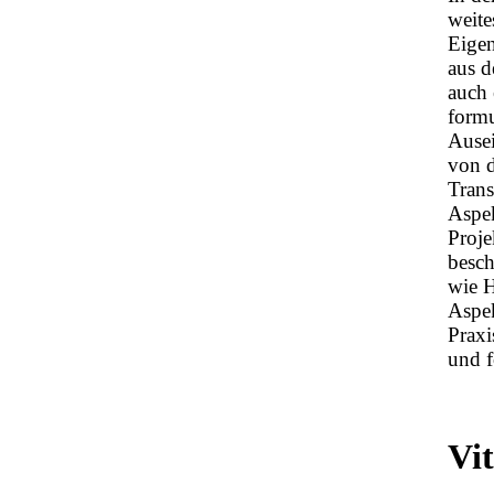
weite
Eigen
aus d
auch 
formu
Ausei
von d
Trans
Aspek
Proje
besch
wie H
Aspek
Praxi
und f
Vi