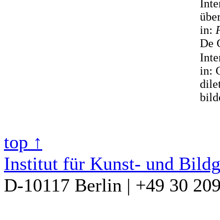
Inte
über
in:
De G
Int
in: 
dile
bild
top ↑
Institut für Kunst- und Bild
D-10117 Berlin | +49 30 20