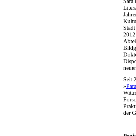
Sara 
Liter
Jahre
Kultu
Stadt
2012 
Abtei
Bildg
Dokto
Dispo
neuen
Seit 
»
Para
Witt
Fors
Prakt
der G
Proje