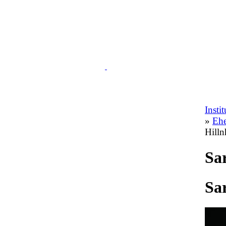
Insti
»
Ehe
Hilln
Sa
Sa