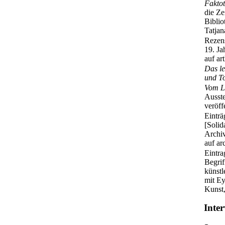
Fakto
die Ze
Biblio
Tatjan
Rezen
19. Ja
auf ar
Das le
und T
Vom Li
Ausst
veröff
Eintr
[Solid
Archiv
auf ar
Eintr
Begrif
künstl
mit Ey
Kunst,
Inter