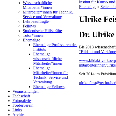
Institut für Kunst- un
Wissenschaftliche
Ehemalige
»
Seiten eh
Mitarbeiter*innen
Mitarbeiter*innen für Technik,
Service und Verwaltung
Ulrike Fei
Lehrbeauftragte
Fellows
Studentische Hilfskräfte
Dr. Ulrike
Tutor*innen
Ehemalige
Ehemalige Professuren des
Bis 2013 wissenschaft
Instituts
“Bildakt und Verkörp
Ehemalige
wissenschaftliche
www.bildakt-verkoerpe
Mitarbeiter*innen
mitarbeiterinnen/ulrike-
Ehemalige
Mitarbeiter*innen für
Seit 2014 im Präsidiu
Technik, Service und
Verwaltung
ulrike.feist@uv.hu-ber
Ehemalige Fellows
Veranstaltungen
Fachschaft
Fotogalerie
Förderverein
Links
Archiv