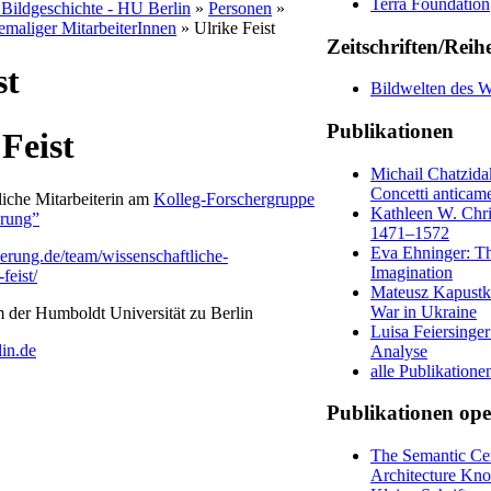
Terra Foundation
d Bildgeschichte - HU Berlin
»
Personen
»
emaliger MitarbeiterInnen
» Ulrike Feist
Zeitschriften/Reih
st
Bildwelten des W
Publikationen
 Feist
Michail Chatzida
Concetti anticam
liche Mitarbeiterin am
Kolleg-Forschergruppe
Kathleen W. Chris
erung”
1471–1572
Eva Ehninger: Th
rung.de/team/wissenschaftliche-
Imagination
feist/
Mateusz Kapustka 
War in Ukraine
m der Humboldt Universität zu Berlin
Luisa Feiersinger
lin.de
Analyse
alle Publikatione
Publikationen ope
The Semantic Cen
Architecture Kno