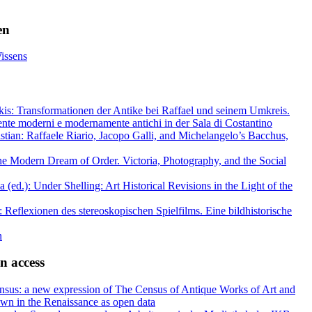
en
issens
kis: Transformationen der Antike bei Raffael und seinem Umkreis.
ente moderni e modernamente antichi in der Sala di Costantino
tian: Raffaele Riario, Jacopo Galli, and Michelangelo’s Bacchus,
e Modern Dream of Order. Victoria, Photography, and the Social
(ed.): Under Shelling: Art Historical Revisions in the Light of the
: Reflexionen des stereoskopischen Spielfilms. Eine bildhistorische
n
n access
sus: a new expression of The Census of Antique Works of Art and
wn in the Renaissance as open data