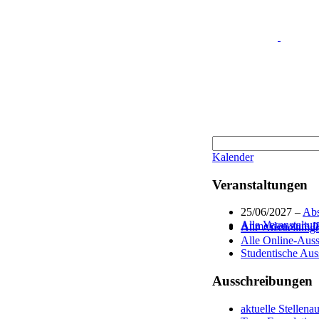
Kalender
Veranstaltungen
25/06/2027 –
Abs
Alle Veranstaltu
Anmelden zum IK
Alle Ausstellung
Alle Online-Auss
Studentische Aus
Ausschreibungen
aktuelle Stellen