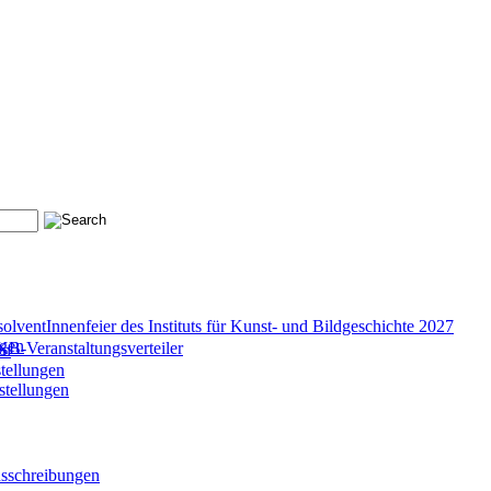
olventInnenfeier des Instituts für Kunst- und Bildgeschichte 2027
ngen
B-Veranstaltungsverteiler
en
tellungen
stellungen
ausschreibungen