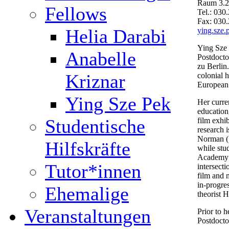
Raum 3.
Fellows
Tel.: 030
Fax: 030
Helia Darabi
ying.sze.
Ying Sze 
Anabelle
Postdocto
zu Berlin
Kriznar
colonial h
European 
Ying Sze Pek
Her curre
education
Studentische
film exhib
research 
Norman (1
Hilfskräfte
while stu
Academy B
Tutor*innen
intersect
film and 
in-progres
Ehemalige
theorist H
Veranstaltungen
Prior to 
Postdocto