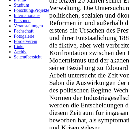
die letzten 20 Jahren seiner Ex
Studium
Verwaltung. Die Untersuchung 
Forschung/Projekte
politischen, sozialen und ök
Internationales
Personen
Reformen in und außerhalb d
Veranstaltungen
erstens die Ursachen des Pres
Fachschaft
Fotogalerie
und ihrer Entstaatlichung 188
Förderverein
die fiktive, aber weit verbrei
Links
Konfrontation zwischen den 
Archiv
Seitenübersicht
Modernismus und der akademi
seiner Beziehung zu Édouard 
Arbeit untersucht die Zeit vo
Salon die Auswirkungen der 
des politischen Regime-Wech
Normen der Industriegesellsc
werden die Entscheidungen de
diesem Zeitraum für insgesam
beworben hat, als symptomati
und Krisen gelesen.