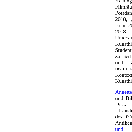
Katalog
Filmrä
Potsdam
2018; 
Bonn 20
2018 i
Unters
Kunsth
Student
zu Berl
und Ze
institu
Konte
Kunsthi
Annett
und Bil
Diss.
„Transf
des fr
Antike
und -