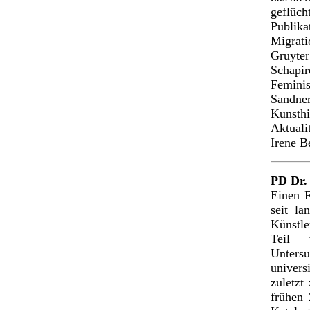
geflü
Publik
Migrati
Gruyte
Schapi
Femini
Sandner
Kunsth
Aktuali
Irene B
PD Dr.
Einen F
seit l
Künstle
Teil 
Untersu
univers
zuletzt
frühen 