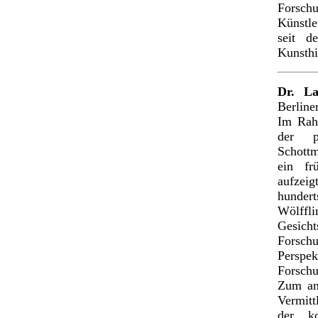
Forsc
Künstle
seit d
Kunsthi
Dr. L
Berline
Im Rah
der pr
Schottm
ein fr
aufzeig
hunder
Wölffl
Gesic
Forschu
Persp
Forschu
Zum an
Vermitt
der ko