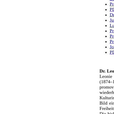
Pr
PD
Dr
Ju
Lu
Pr
Pr
Pr
Jo
P
Dr. Leo
Leonie
(1874–
promovi
wieder
Kulturi
Bild ei
Freihei
Die bis