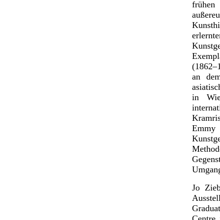
frühe
außere
Kunsth
erlern
Kunstge
Exempla
(1862–1
an dem
asiatis
in Wie
intern
Kramri
Emmy W
Kunstge
Metho
Gegenst
Umgang,
Jo Zieb
Ausstel
Graduat
Centre 