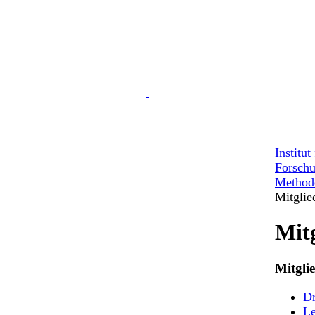
Institu
Forschu
Methode
Mitglie
Mit
Mitgli
Dr
Le