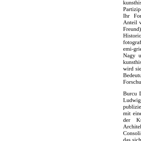
kunsthi
Partizi
Ihr Fo
Anteil 
Freund
Histor
fotogra
emi-gri
Nagy u
kunsthi
wird si
Bedeutu
Forschu
Burcu D
Ludwig
publizi
mit ein
der Ku
Archit
Consol
das sic