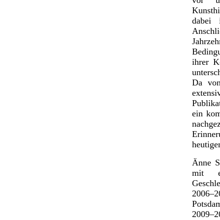
Kunsthi
dabei 
Anschl
Jahrze
Beding
ihrer K
untersc
Da von
exten
Publika
ein kom
nachg
Erinner
heutige
Änne Sö
mit e
Geschle
2006–20
Potsda
2009–2