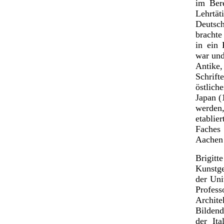
im Bere
Lehrtät
Deutsc
brachte
in ein 
war und
Antike
Schrif
östlic
Japan (
werden
etablie
Faches
Aachen 
Brigitt
Kunstge
der Uni
Profes
Archit
Bildend
der It