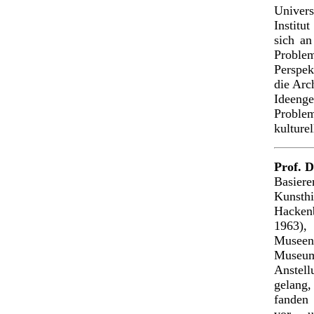
Univers
Institut
sich a
Problem
Perspek
die Arc
Ideen
Proble
kulture
Prof. D
Basier
Kunsthi
Hacken
1963),
Museen
Museum
Anstell
gelang
fanden 
vor u