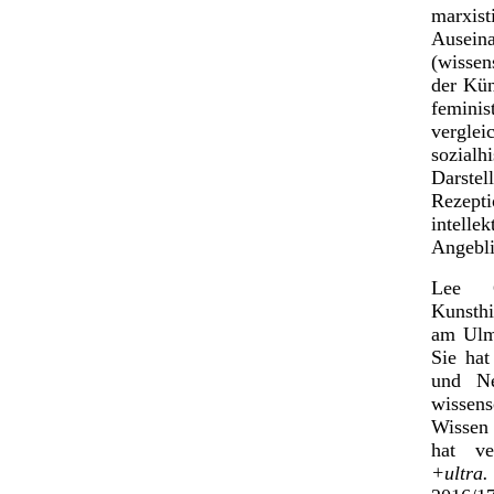
marxis
Ausein
(wissen
der Kün
feminis
vergle
sozial
Darstel
Rezepti
intelle
Angebli
Lee C
Kunsthi
am Ulm
Sie hat
und Ne
wissens
Wissen 
hat ve
+ultra.