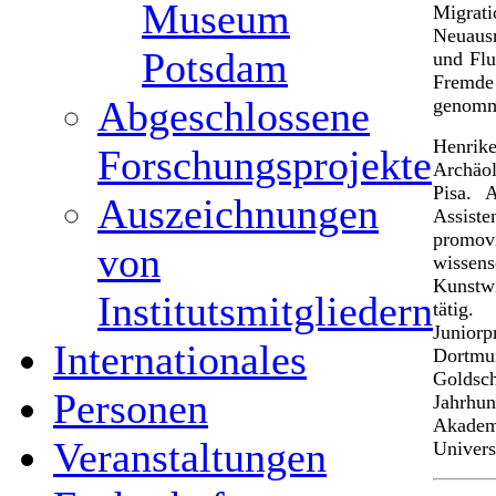
Museum
Migrati
Neuausr
Potsdam
und Flu
Fremde
Abgeschlossene
genomm
Henrik
Forschungsprojekte
Archäol
Pisa. 
Auszeichnungen
Assiste
promo
von
wisse
Kunstwi
Institutsmitgliedern
tätig
Junior
Internationales
Dortmun
Golds
Personen
Jahrhu
Akadem
Veranstaltungen
Univers