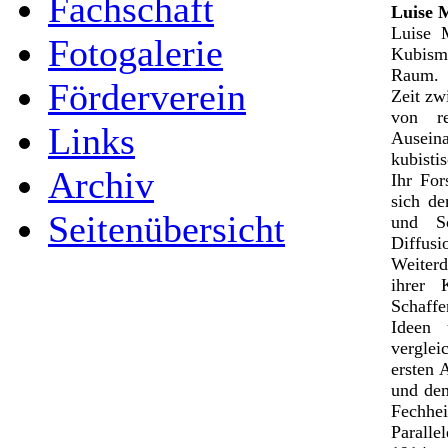
Fachschaft
Luise 
Luise M
Fotogalerie
Kubism
Raum. B
Förderverein
Zeit zw
von re
Links
Ausein
kubisti
Archiv
Ihr Fo
sich d
Seitenübersicht
und So
Diffus
Weiter
ihrer 
Schaffe
Ideen 
verglei
ersten 
und dem
Fechhe
Paralle