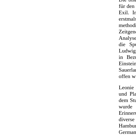
für den
Exil. 
erstmal
method
Zeitge
Analyse
die Sp
Ludwig 
in Bez
Einstei
Sauerl
offen w
Leonie 
und Pla
dem St
wurde 
Erinne
diver
Hamburg
German