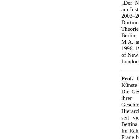
„Der N
am Inst
2003–2
Dortmun
Theorie
Berlin
M.A. an
1996–19
of New 
London
Prof. 
Künste
Die Ges
ihre
Geschl
Hierarc
seit v
Bettin
Im Rahm
Frage b