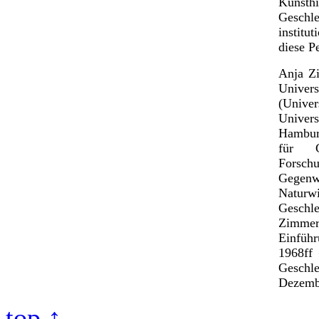
Kunsthi
Geschl
institu
diese P
Anja Zi
Univer
(Unive
Univer
Hamburg
für G
Forsc
Gegen
Natur
Geschle
Zimmer
Einfüh
1968ff 
Geschl
Dezemb
top ↑