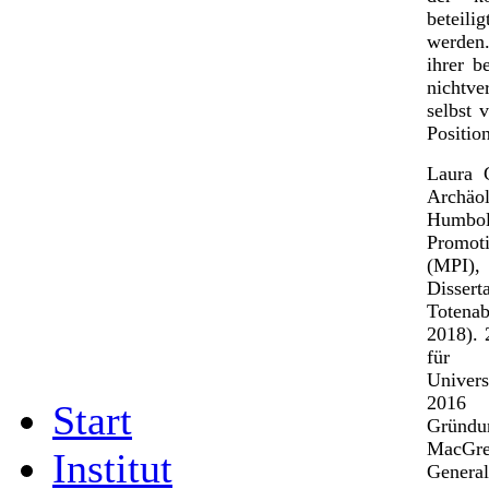
beteili
werden.
ihrer b
nichtve
selbst 
Positio
Laura 
Archäo
Humbo
Promoti
(MPI),
Dissert
Totena
2018). 
für K
Univers
2016 
Start
Gründu
MacGre
Institut
Genera