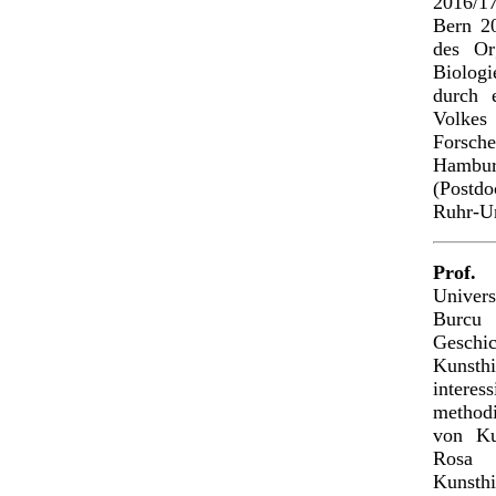
2016/1
Bern 20
des Or
Biologi
durch 
Volke
Forsch
Hamburg
(Postd
Ruhr-Un
Prof.
Univers
Burcu 
Geschi
Kunsth
interes
methodi
von Ku
Rosa 
Kunsth