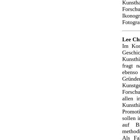
Kuns
Forschu
Ikonog
Fotogra
Lee Ch
Im Kon
Gesch
Kunsthi
fragt 
ebenso 
Gründ
Kunst
Forsch
allen 
Kunst
Promot
sollen 
auf Bi
methodi
Als Fa