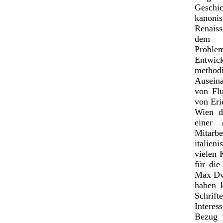
Geschi
kanoni
Renais
dem W
Proble
Entwick
methodi
Ausein
von Flu
von Eri
Wien d
einer 
Mitarb
italien
vielen 
für die
Max Dvo
haben k
Schrift
Interes
Bezug