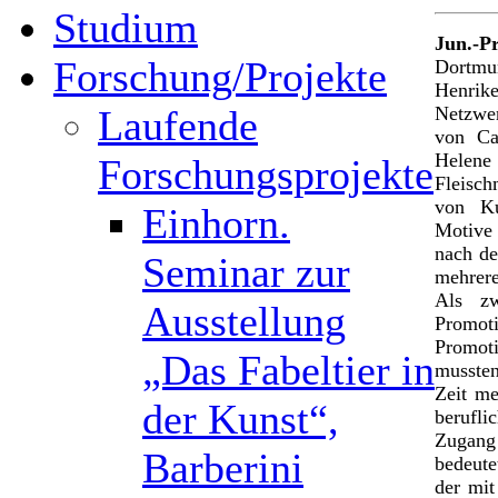
Studium
Jun.-P
Forschung/Projekte
Dortmu
Henrik
Netzwe
Laufende
von Ca
Helen
Forschungsprojekte
Fleisc
von Ku
Einhorn.
Motive 
nach de
Seminar zur
mehrere
Als zw
Ausstellung
Promo
Promoti
„Das Fabeltier in
mussten
Zeit me
der Kunst“,
berufli
Zugang
Barberini
bedeute
der mit