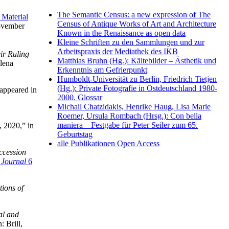
The Semantic Census: a new expression of The
 Material
Census of Antique Works of Art and Architecture
vember
Known in the Renaissance as open data
Kleine Schriften zu den Sammlungen und zur
Arbeitspraxis der Mediathek des IKB
ir Ruling
Matthias Bruhn (Hg.): Kältebilder – Ästhetik und
Elena
Erkenntnis am Gefrierpunkt
Humboldt-Universität zu Berlin, Friedrich Tietjen
(Hg.): Private Fotografie in Ostdeutschland 1980-
appeared in
2000. Glossar
Michail Chatzidakis, Henrike Haug, Lisa Marie
Roemer, Ursula Rombach (Hrsg.): Con bella
maniera – Festgabe für Peter Seiler zum 65.
 2020,” in
Geburtstag
alle Publikationen Open Access
ccession
 Journal
6
ions of
al and
 Brill,