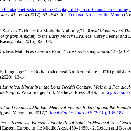
e Plantagenet Sisters and the Display of Dynastic Connections through
story
43, no. 4 (2017), 523-547. It is
Feminae Article of the Month
(No
 Seals as Evidence for Motherly Authority,” in
Royal Mothers and The
hority from Antiquity to the Early Modern Era
, eds. Carey Fleiner and 
Basingstoke, 2015), 83-104.
Duchess Matilda as
Consors Regni
,”
Haskins Society Journal
26 (2014 
y Language: The Body in Medieval Art. Rotterdam: nai010 publishers,
(2020), 13-14.
 Liturgical Kingship in the Long Twelfth Century: Male and Female A
the Empire
. Woodbridge: York Medieval Press, 2019,” in
Royal Studies
id and Countess Matilda: Medieval Female Rulership and the Foundat
lgrave Macmillan, 2017,”
Royal Studies Journal
5 (2018), 185-187
.
ntes – Persuasive Women: Female Royal Saints in Medieval East Centr
nd Eastern Europe in the Middle Ages, 450–1450, 42. Leiden and Boston: