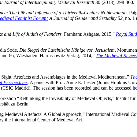
al Journal of Interdisciplinary Medieval Research
30 (2018), 298-300.
nce: The Life and Influence of a Thirteenth-Century Noblewoman
. Pal
edieval Feminist Forum:
A Journal of Gender and Sexuality 52
,
no. 1 
s and Life of Judith of Flanders
. Farnham: Ashgate, 2015,”
Royal Stud
dia Sode,
Die Siegel der Lateinische Könige von Jerusalem
, Monumen
Band 66, Wiesbaden: Harrassowitz Verlag, 2014,”
The Medieval Revie
 Sight: Artefacts and Assemblages in the Medieval Mediterranean.”
The
l Perspectives
. A panel with Prof. Anne E. Lester (Johns Hopkins Univ
 (CSIC Madrid). The session has been recorded and can be accessed
he
orkshop “Rethinking the In/visibility of Medieval Objects,” Institut fü
ität zu Berlin.
ing Medieval Artefacts: A Global Approach,” International Medieval Co
by the International Center of Medieval Art.