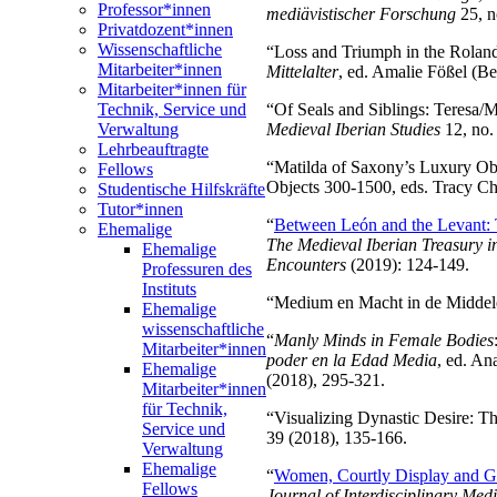
Professor*innen
mediävistischer Forschung
25, n
Privatdozent*innen
Wissenschaftliche
“Loss and Triumph in the Roland
Mitarbeiter*innen
Mittelalter
, ed. Amalie Fößel (Be
Mitarbeiter*innen für
Technik, Service und
“Of Seals and Siblings: Teresa/M
Verwaltung
Medieval Iberian Studies
12, no.
Lehrbeauftragte
“Matilda of Saxony’s Luxury Ob
Fellows
Objects 300-1500, eds. Tracy Ch
Studentische Hilfskräfte
Tutor*innen
“
Between León and the Levant: T
Ehemalige
The Medieval Iberian Treasury in
Ehemalige
Encounters
(2019): 124-149.
Professuren des
Instituts
“Medium en Macht in de Midde
Ehemalige
wissenschaftliche
“
Manly Minds in Female Bodies
Mitarbeiter*innen
poder en la Edad Media
, ed. An
Ehemalige
(2018), 295-321.
Mitarbeiter*innen
für Technik,
“Visualizing Dynastic Desire: 
Service und
39 (2018), 135-166.
Verwaltung
Ehemalige
“
Women, Courtly Display and Gi
Fellows
Journal of Interdisciplinary Med