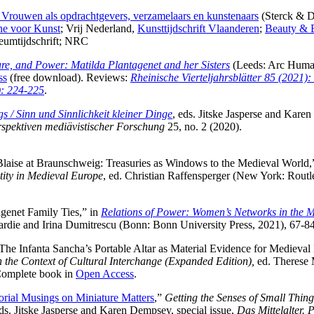
 Vrouwen als opdrachtgevers, verzamelaars en kunstenaars
(Sterck & D
ne voor Kunst
; Vrij Nederland,
Kunsttijdschrift Vlaanderen
;
Beauty & 
eumtijdschrift; NRC
e, and Power: Matilda Plantagenet and her Sisters
(Leeds: Arc Human
ss
(free download). Reviews:
Rheinische Vierteljahrsblätter 85 (2021)
): 224-225
.
gs /
Sinn und Sinnlichkeit kleiner Dinge
, eds. Jitske Jasperse and Kare
erspektiven mediävistischer Forschung
25, no. 2 (2020).
Blaise at Braunschweig: Treasuries as Windows to the Medieval World,
tity in Medieval Europe
, ed. Christian Raffensperger (New York: Routl
genet Family Ties,” in
Relations of Power: Women’s Networks in the 
die and Irina Dumitrescu (Bonn: Bonn University Press, 2021), 67-84
e Infanta Sancha’s Portable Altar as Material Evidence for Medieval 
 the Context of Cultural Interchange (Expanded Edition),
ed. Therese 
 Complete book in
Open Access
.
orial Musings on Miniature Matters
,”
Getting the Senses of Small Thing
eds. Jitske Jasperse and Karen Dempsey, special issue,
Das Mittelalter. 