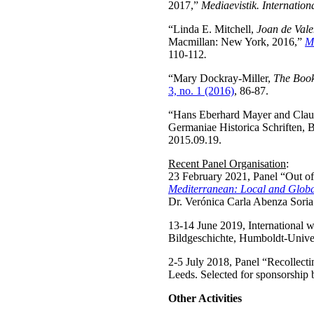
2017,”
Mediaevistik. Internation
“Linda E. Mitchell,
Joan de Vale
Macmillan: New York, 2016,”
M
110-112
.
“Mary Dockray-Miller,
The Book
3, no. 1 (2016)
, 86-87.
“Hans Eberhard Mayer and Clau
Germaniae Historica Schriften, 
2015.09.19.
Recent Panel Organisation
:
23 February 2021, Panel “Out of
Mediterranean: Local and Globa
Dr. Verónica Carla Abenza Soria
13-14 June 2019, International w
Bildgeschichte, Humboldt-Univers
2-5 July 2018, Panel “Recollect
Leeds. Selected for sponsorship 
Other Activities