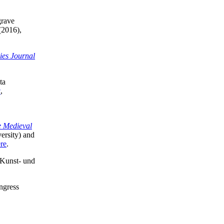
grave
(2016),
ies Journal
ta
w
,
 Medieval
ersity) and
re
.
r Kunst- und
ngress