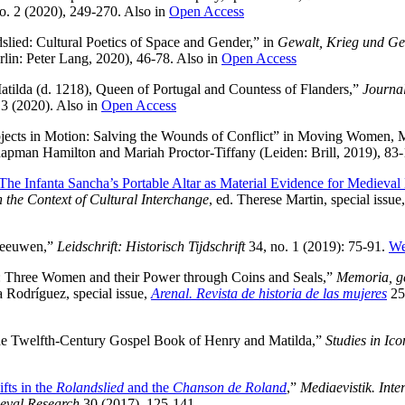
o. 2 (2020), 249-270. Also in
Open Access
slied: Cultural Poetics of Space and Gender,” in
Gewalt, Krieg und Ge
rlin: Peter Lang, 2020), 46-78. Also in
Open Access
atilda (d. 1218), Queen of Portugal and Countess of Flanders,”
Journal
 3 (2020). Also in
Open Access
jects in Motion: Salving the Wounds of Conflict” in Moving Women,
apman Hamilton and Mariah Proctor-Tiffany (Leiden: Brill, 2019), 83-
he Infanta Sancha’s Portable Altar as Material Evidence for Medieval 
 the Context of Cultural Interchange
, ed. Therese Martin, special issue
leeuwen,”
Leidschrift: Historisch Tijdschrift
34, no. 1 (2019): 75-91.
We
: Three Women and their Power through Coins and Seals,”
Memoria, g
a Rodríguez, special issue,
Arenal. Revista de historia de las mujeres
25,
The Twelfth-Century Gospel Book of Henry and Matilda,”
Studies in Ic
fts in the
Rolandslied
and the
Chanson de Roland
,”
Mediaevistik. Inte
ieval Research
30 (2017), 125-141.