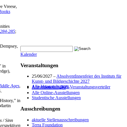
e Vreese,
Books
ities
: 284-285
;
n Dempsey,
Kalender
Veranstaltungen
” in
edge),
25/06/2027 –
AbsolventInnenfeier des Instituts für
Kunst- und Bildgeschichte 2027
Middle Ages
,
Alle Veranstaltungen
Anmelden zum IKB-Veranstaltungsverteiler
Alle Ausstellungen
.
Alle Online-Ausstellungen
Studentische Ausstellungen
History,” in
Martin
Ausschreibungen
aktuelle Stellenausschreibungen
s /
Sinn
Terra Foundation
Perspektiven