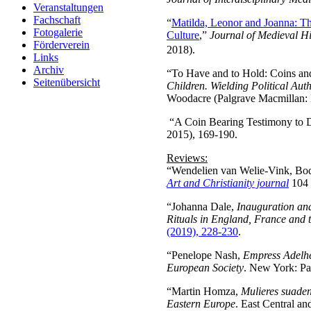
Veranstaltungen
Fachschaft
“
Matilda, Leonor and Joanna: Th
Fotogalerie
Culture
,”
Journal of Medieval Hi
Förderverein
2018).
Links
Archiv
“To Have and to Hold: Coins and
Seitenübersicht
Children. Wielding Political Aut
Woodacre (Palgrave Macmillan: 
“A Coin Bearing Testimony to 
2015), 169-190.
Reviews:
“Wendelien van Welie-Vink, Bod
Art and Christianity journal
104 
“Johanna Dale,
Inauguration and
Rituals in England, France and 
(2019), 228-230
.
“Penelope Nash,
Empress Adelhe
European Society
. New York: Pa
“Martin Homza,
Mulieres suade
Eastern Europe
. East Central a