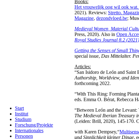
Books:
Het vrouwelijk oog wil ook wat.
2021). Reviews:
Stretto. Magazi
Magazine
,
dezondvloed.be
; Mus
Medieval Women, Material Cultur
Press, 2020). Also in
Open Acce
Royal Studies Journal 8.2 (2021
Getting the Senses of Small Thin
special issue,
Das Mittelalter. P
Articles:
“San Isidoro de León and Saint 
Authorship, Worldview, and Iden
forthcoming 2022.
“With This Ring: Forming Planta
eds. Emma O. Bérat, Rebecca Har
Start
“Between León and the Levant: Th
Institut
The Medieval Iberian Treasury in
Studium
(Leiden: Brill, 2020), 145-170.
Forschung/Projekte
Internationales
with Karen Dempsey,“
Multisens
Personen
und Sinnlichkeit kleiner Dinge
, 