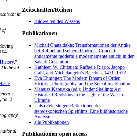
Zeitschriften/Reihen
schlecht im
Bildwelten des Wissens
 of
Publikationen
Michail Chatzidakis: Transformationen der Antike
 Moving
bei Raffael und seinem Umkreis. Concetti
104.
anticamente moderni e modernamente antichi in der
Sala di Costantino
History
.”
Kathleen W. Christian: Raffaele Riario, Jacopo
,
Medieval
Galli, and Michelangelo’s Bacchus, 1471–1572
Eva Ehninger: The Modern Dream of Order.
bsite
Victoria, Photography, and the Social Imagination
Mateusz Kapustka (ed.): Under Shelling: Art
énero y
Historical Revisions in the Light of the War in
 no. 2
Ukraine
Luisa Feiersinger: Reflexionen des
stereoskopischen Spielfilms. Eine bildhistorische
onography
Analyse
alle Publikationen
rnational
Publikationen open access