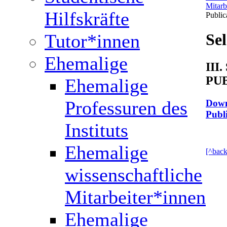
Mitarb
Hilfskräfte
Public
Tutor*innen
Sel
Ehemalige
III
PU
Ehemalige
Professuren des
Down
Publ
Instituts
Ehemalige
[^back
wissenschaftliche
Mitarbeiter*innen
Ehemalige