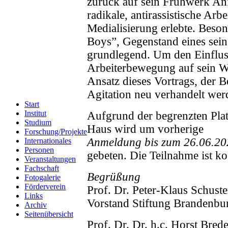
zurück auf sein Frühwerk Anf
radikale, antirassistische Ar
Medialisierung erlebte. Beson
Boys”, Gegenstand eines sein
grundlegend. Um den Einfluss
Arbeiterbewegung auf sein We
Ansatz dieses Vortrags, der 
Agitation neu verhandelt wer
Start
Institut
Aufgrund der begrenzten Pla
Studium
Haus wird um vorherige
Forschung/Projekte
Anmeldung bis zum 26.06.2
Internationales
Personen
gebeten. Die Teilnahme ist ko
Veranstaltungen
Fachschaft
Begrüßung
Fotogalerie
Förderverein
Prof. Dr. Peter-Klaus Schuste
Links
Vorstand Stiftung Brandenbu
Archiv
Seitenübersicht
Prof. Dr. Dr. h.c. Horst Bre