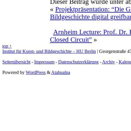
Dieser Beitrag wurde unter a
«
Projektpräsentation: “Die G
Bildgeschichte digital greifb
Arnheim Lecture: Prof. Dr. F
Closed Circuit”
»
top ↑
Institut für Kunst- und Bildgeschichte – HU Berlin
| Georgenstraße 47
Seitenübersicht
-
Impressum
-
Datenschutzerklärung
-
Archiv
-
Kalen
Powered by
WordPress
&
Atahualpa