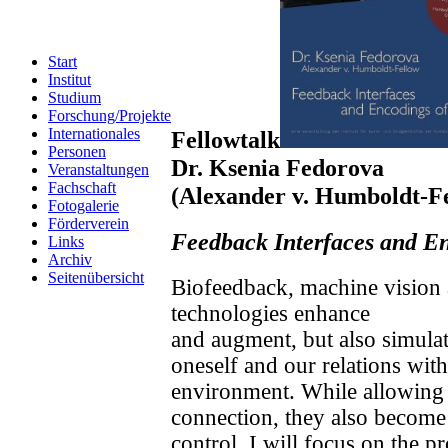
Start
Institut
Studium
Forschung/Projekte
Internationales
Fellowtalk
Personen
Dr. Ksenia Fedorova
Veranstaltungen
Fachschaft
(Alexander v. Humboldt-F
Fotogalerie
Förderverein
Feedback Interfaces and En
Links
Archiv
Seitenübersicht
Biofeedback, machine vision
technologies enhance
and augment, but also simula
oneself and our relations with
environment. While allowing
connection, they also become
control. I will focus on the p