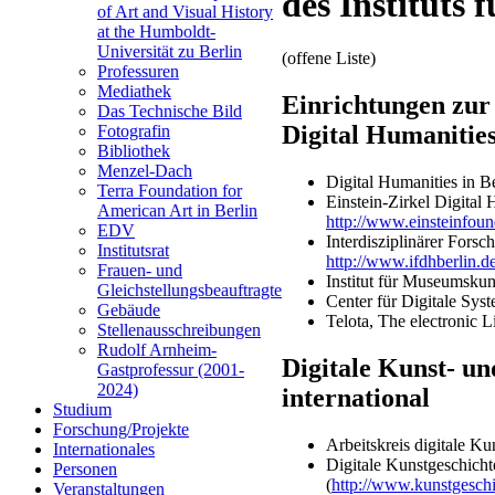
des Instituts 
of Art and Visual History
at the Humboldt-
Universität zu Berlin
(offene Liste)
Professuren
Mediathek
Einrichtungen zur 
Das Technische Bild
Digital Humanities
Fotografin
Bibliothek
Menzel-Dach
Digital Humanities in B
Terra Foundation for
Einstein-Zirkel Digital 
American Art in Berlin
http://www.einsteinfou
EDV
Interdisziplinärer Fors
Institutsrat
http://www.ifdhberlin.de/
Frauen- und
Institut für Museumsku
Gleichstellungsbeauftragte
Center für Digitale Sys
Gebäude
Telota, The electronic
Stellenausschreibungen
Rudolf Arnheim-
Digitale Kunst- un
Gastprofessur (2001-
2024)
international
Studium
Forschung/Projekte
Arbeitskreis digitale Ku
Internationales
Digitale Kunstgeschich
Personen
(
http://www.kunstgeschi
Veranstaltungen