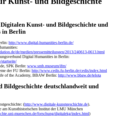
für Kunst- und Bildgeschichte
Digitalen Kunst- und Bildgeschichte und
 in Berlin
erlin:
http://www.digital-humanities-berlin.de/
Humanities:
ndation.de/de/medien/pressemitteilungen/2013/240613-0613.html
chungsverbund Digital Humanities in Berlin:
startseite/
nde, SPK Berlin:
www.smb.museum/ifm/
teme der FU Berlin:
http://www.cedis.fu-berlin.de/cedis/index.html
 Life of the Academy, BBAW Berlin:
http://www.bbaw.de/telota
d Bildgeschichte deutschlandweit und
nstgeschichte: (
http://www.digitale-kunstgeschichte.de
).
te am Kunsthistorischen Institut der LMU München
chte.uni-muenchen.de/forschung/digitalekg/index.html
)