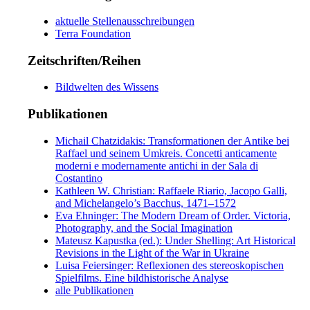
aktuelle Stellenausschreibungen
Terra Foundation
Zeitschriften/Reihen
Bildwelten des Wissens
Publikationen
Michail Chatzidakis: Transformationen der Antike bei
Raffael und seinem Umkreis. Concetti anticamente
moderni e modernamente antichi in der Sala di
Costantino
Kathleen W. Christian: Raffaele Riario, Jacopo Galli,
and Michelangelo’s Bacchus, 1471–1572
Eva Ehninger: The Modern Dream of Order. Victoria,
Photography, and the Social Imagination
Mateusz Kapustka (ed.): Under Shelling: Art Historical
Revisions in the Light of the War in Ukraine
Luisa Feiersinger: Reflexionen des stereoskopischen
Spielfilms. Eine bildhistorische Analyse
alle Publikationen