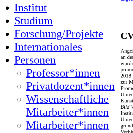
Institut
Studium
Forschung/Projekte
C
Internationales
Angel
Personen
an de
wurde
promo
Professor*innen
2018 
zur M
Privatdozent*innen
Promo
Unive
Wissenschaftliche
Kunst
Bild 
Mitarbeiter*innen
Insti
Unive
Mitarbeiter*innen
grund
Verbi