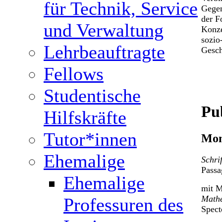
für Technik, Service
Gegen
der F
und Verwaltung
Konze
sozio
Lehrbeauftragte
Gesch
Fellows
Studentische
Pu
Hilfskräfte
Tutor*innen
Mon
Ehemalige
Schri
Passa
Ehemalige
mit M
Mathe
Professuren des
Spect