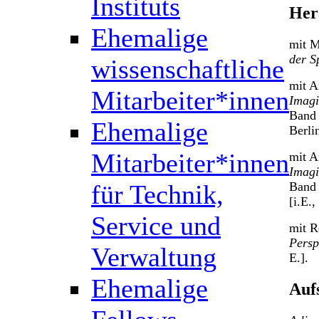
Instituts
Her
Ehemalige
mit M
der S
wissenschaftliche
mit A
Mitarbeiter*innen
Imagi
Band
Ehemalige
Berli
Mitarbeiter*innen
mit A
Imagi
für Technik,
Band
[i.E.,
Service und
mit R
Persp
Verwaltung
E.].
Ehemalige
Auf