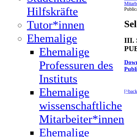
Mitarb
Hilfskräfte
Public
Tutor*innen
Sel
Ehemalige
III
PU
Ehemalige
Professuren des
Down
Publ
Instituts
Ehemalige
[^back
wissenschaftliche
Mitarbeiter*innen
Ehemalige