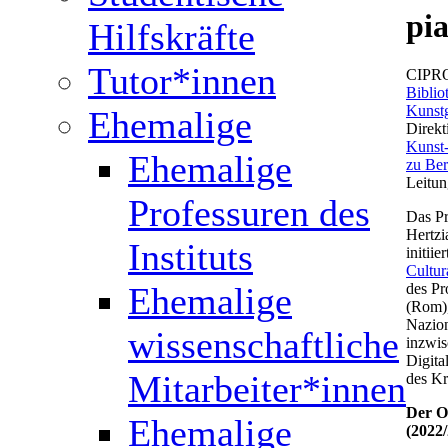
pi
Hilfskräfte
Tutor*innen
CIPRO 
Biblio
Kunstg
Ehemalige
Direkt
Kunst-
Ehemalige
zu Ber
Leitun
Professuren des
Das Pr
Hertzi
Instituts
initii
Cultur
Ehemalige
des Pr
(Rom),
Nazion
wissenschaftliche
inzwis
Digita
Mitarbeiter*innen
des Kr
Der On
Ehemalige
(2022/