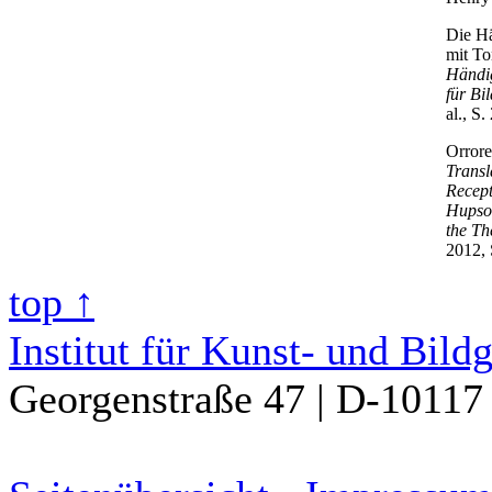
Die Hä
mit To
Händig
für Bil
al., S.
Orrore
Transl
Recept
Hupsou
the Th
2012, 
top ↑
Institut für Kunst- und Bild
Georgenstraße 47 | D-10117 