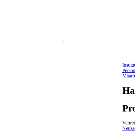
Instit
Perso
Mitarb
Ha
Pr
Vertre
Neuzei