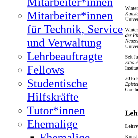
Mitarbeiter*innen
Winter
Mitarbeiter*innen
Kunstg
Univer
für Technik, Service
Winter
der Ph
und Verwaltung
Neuzei
Univer
Lehrbeauftragte
Seit J
Etho-Ä
Fellows
Instit
2016 P
Studentische
Episte
Goethe
Hilfskräfte
Tutor*innen
Leh
Ehemalige
Lehrv
Ehemalige
Kunst,