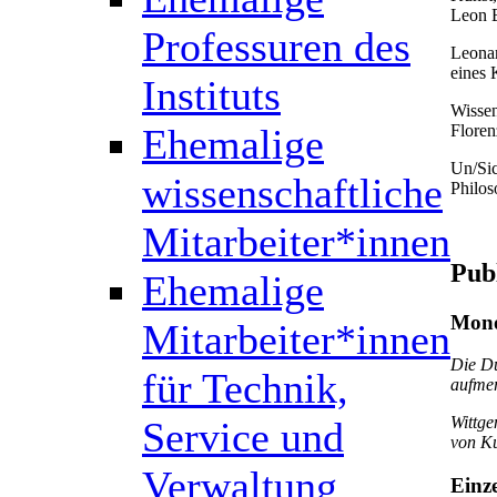
Leon B
Professuren des
Leonar
eines 
Instituts
Wissen
Floren
Ehemalige
Un/Sic
wissenschaftliche
Philos
Mitarbeiter*innen
Pub
Ehemalige
Mono
Mitarbeiter*innen
Die Du
für Technik,
aufme
Wittge
Service und
von Ku
Verwaltung
Einz