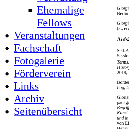
Ehemalige
Giorgi
Berlin
Fellows
Giorgi
(3., e
Veranstaltungen
Aufs
Fachschaft
Self-A
Sessio
Fotogalerie
Terms.
Histor
Förderverein
2019, 
Links
Border
Log
, 
Archiv
Gloria
pädago
Seitenübersicht
Begrif
Kunst 
und in
von El
Henry 