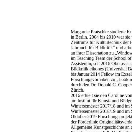
Margarete Pratschke studierte K
in Berlin. 2004 bis 2010 war si
Zentrums für Kulturtechnik der 
Jahrbuch für Bildkritik“ und ar
an ihrer Dissertation zu „Window
im Teaching Team der School of 
Assistentin, seit 2016 Oberassis
Bildkritik eikones (Universitä
bis Januar 2014 Fellow im Exzel
Forschungsvorhaben zu „Looking 
durch den Dr. Donald C. Cooper
Zürich.
2016 erhielt sie den Caroline v
am Institut für Kunst- und Bild
Wintersemester 2017/18 und im 
Wintersemester 2018/19 und im 
Oktober 2019 Forschungsprojekt 
der Förderlinie Originalitätsve
Allgemeine Kunstgeschichte an 