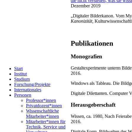
die nicht verstehen, was sie wi
Dezember 2019
„Digitaler Bilderkanon. Vom My
Kanonizität,
Kulturwissenschaftl
Publikationen
Monografien
Gestaltexperimente unterm Bilder
Start
2016.
Institut
Studium
Windows als Tableau. Die Bildges
Forschung/Projekte
Internationales
Digitale Dilettanten. Computer V
Personen
Professor*innen
Herausgeberschaft
Privatdozent*innen
Wissenschaftliche
Wissen, ca. 1980, Nach Feieraben
Mitarbeiter*innen
2016.
Mitarbeiter*innen für
Technik, Service und
Digitale Form, Bildwelten des Wi