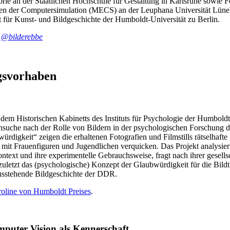
ie an der Staatlichen Hochschule für Gestaltung in Karlsruhe sowie 
n der Computersimulation (MECS) an der Leuphana Universität Lünebur
 für Kunst- und Bildgeschichte der Humboldt-Universität zu Berlin.
:
@bilderebbe
gsvorhaben
em Historischen Kabinetts des Instituts für Psychologie der Humboldt-
ensuche nach der Rolle von Bildern in der psychologischen Forschung
ürdigkeit“ zeigen die erhaltenen Fotografien und Filmstills rätselhafte
it Frauenfiguren und Jugendlichen verquicken. Das Projekt analysiert 
ontext und ihre experimentelle Gebrauchsweise, fragt nach ihrer gesell
 zuletzt das (psychologische) Konzept der Glaubwürdigkeit für die Bild
 ausstehende Bildgeschichte der DDR.
oline von Humboldt Preises
.
omputer Vision als Kennerschaft