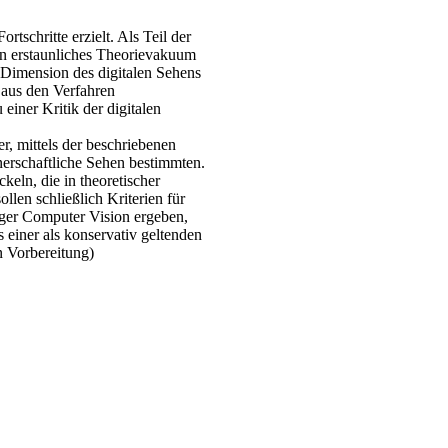
tschritte erzielt. Als Teil der
ein erstaunliches Theorievakuum
e Dimension des digitalen Sehens
 aus den Verfahren
einer Kritik der digitalen
r, mittels der beschriebenen
nerschaftliche Sehen bestimmten.
keln, die in theoretischer
llen schließlich Kriterien für
iger Computer Vision ergeben,
s einer als konservativ geltenden
n Vorbereitung)