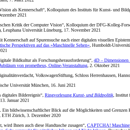
Vision als Kennerschaft“, Kolloquium des Instituts für Kunst- und Bil
 Dezember 2021
torischen Kritik der Computer Vision“, Kolloquium der DFG-Kolleg-Fo
, Leuphana Universität Lüneburg, 17. November 2021
 Kennerschaft auf Spurensuche nach einer digitalen visuellen Episte
itische Perspektiven auf das »Maschinelle Sehen«
, Humboldt-Universität
2021
Digitale Bildkultur als Forschungsherausforderung“,
4D – Dimensionen – 
Jubiläum von prometheus, Online-Veranstaltung
, 2. Oktober 2021
riginalitätsverdacht, VolkswagenStiftung, Schloss Herrenhausen, Hann
nische Universität München, 16. Juni 2021
 digitales Bildereignis“,
Ringvorlesung
Kunst- und Bildpolitik
, Institu
 13. Januar 2021
Ein bildwissenschaftlicher Blick auf die Möglichkeiten und Grenzen Kü
, ETH Zürich, 3. Dezember 2020
t, wird Ihnen auch diese Handtasche zusagen“,
CAPTCHA! Maschinen 