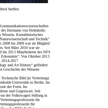
lfred Steffen
nd Kommunikationswissenschaften
ld“ des Hermann von Helmholtz-
s Wissens. Kunsthistorisches
 Naturwissenschaft und Technik“
n 2008 bis 2009 war sie Mitglied
am. Seit März 2010 war sie
10 bis 2013 Mitarbeiterin des NFS
d Erkenntnis“. Von Oktober 2013
n. 2014-2017
ogy and Art History“ gefördert
um Geschichte des Wissens
Technische Bild (in Vertretung)
mboldt-Universität zu Berlin. Im
orie der Form. Im
derne und Gegenwart. Seit
von der Volkswagen Stiftung in
Vertretungsprofessorin für
tretungsprofessorin für