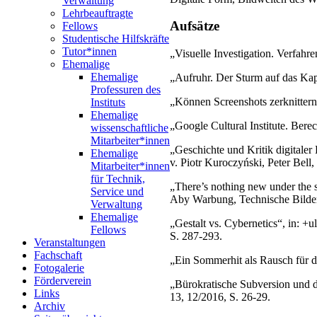
Verwaltung
Lehrbeauftragte
Aufsätze
Fellows
Studentische Hilfskräfte
Tutor*innen
„Visuelle Investigation. Verfahre
Ehemalige
Ehemalige
„Aufruhr. Der Sturm auf das Kapit
Professuren des
„Können Screenshots zerknittern?
Instituts
Ehemalige
„Google Cultural Institute. Ber
wissenschaftliche
Mitarbeiter*innen
„Geschichte und Kritik digitaler
Ehemalige
v. Piotr Kuroczyński, Peter Bel
Mitarbeiter*innen
für Technik,
„There’s nothing new under the su
Service und
Aby Warbung, Technische Bilder 
Verwaltung
Ehemalige
„Gestalt vs. Cybernetics“, in: +
Fellows
S. 287-293.
Veranstaltungen
Fachschaft
„Ein Sommerhit als Rausch für die
Fotogalerie
Förderverein
„Bürokratische Subversion und di
Links
13, 12/2016, S. 26-29.
Archiv