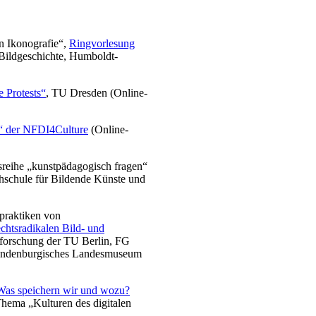
en Ikonografie“,
Ringvorlesung
d Bildgeschichte, Humboldt-
 Protests“
, TU Dresden (Online-
n“ der NFDI4Culture
(Online-
ngsreihe „kunstpädagogisch fragen“
hschule für Bildende Künste und
dpraktiken von
echtsradikalen Bild- und
sforschung der TU Berlin, FG
randenburgisches Landesmuseum
 Was speichern wir und wozu?
hema „Kulturen des digitalen