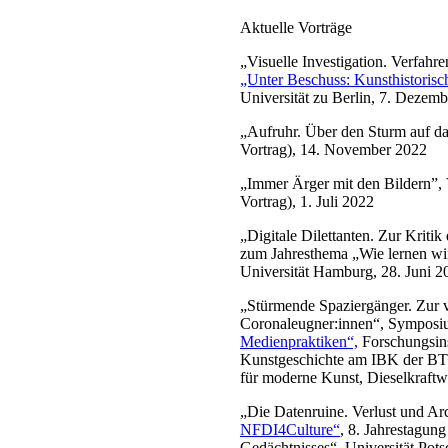
Aktuelle Vorträge
„Visuelle Investigation. Verfahr
„Unter Beschuss: Kunsthistorisc
Universität zu Berlin, 7. Dezem
„Aufruhr. Über den Sturm auf das
Vortrag), 14. November 2022
„Immer Ärger mit den Bildern”, 
Vortrag), 1. Juli 2022
„Digitale Dilettanten. Zur Kriti
zum Jahresthema „Wie lernen wi
Universität Hamburg, 28. Juni 2
„Stürmende Spaziergänger. Zur v
Coronaleugner:innen“, Sympos
Medienpraktiken“,
Forschungsins
Kunstgeschichte am IBK der BT
für moderne Kunst, Dieselkraftw
„Die Datenruine. Verlust und Arc
NFDI4Culture“
, 8. Jahrestagun
Gedächtnisses“, Universität Pot