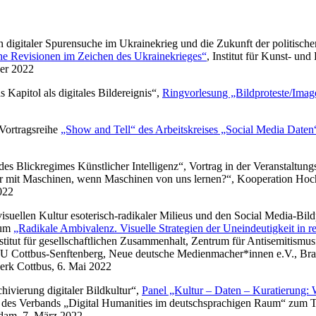
en digitaler Spurensuche im Ukrainekrieg und die Zukunft der politisch
he Revisionen im Zeichen des Ukrainekrieges“
, Institut für Kunst- un
ber 2022
 Kapitol als digitales Bildereignis“,
Ringvorlesung „Bildproteste/Image
Vortragsreihe
„Show and Tell“ des Arbeitskreises „Social Media Date
k des Blickregimes Künstlicher Intelligenz“, Vortrag in der Veranstaltu
r mit Maschinen, wenn Maschinen von uns lernen?“, Kooperation Hoc
022
isuellen Kultur esoterisch-radikaler Milieus und den Social Media-Bil
ium
„Radikale Ambivalenz. Visuelle Strategien der Uneindeutigkeit in r
titut für gesellschaftlichen Zusammenhalt, Zentrum für Antisemitismu
U Cottbus-Senftenberg, Neue deutsche Medienmacher*innen e.V., B
erk Cottbus, 6. Mai 2022
hivierung digitaler Bildkultur“,
Panel „Kultur – Daten – Kuratierung:
g des Verbands „Digital Humanities im deutschsprachigen Raum“ zum T
sdam, 7. März 2022