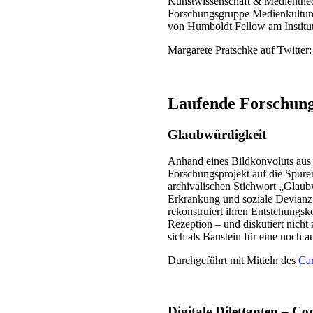
Kunstwissenschaft & Medientheor
Forschungsgruppe Medienkulture
von Humboldt Fellow am Institut
Margarete Pratschke auf Twitter
Laufende Forschun
Glaubwürdigkeit
Anhand eines Bildkonvoluts aus d
Forschungsprojekt auf die Spur
archivalischen Stichwort „Glaubw
Erkrankung und soziale Devianz m
rekonstruiert ihren Entstehungsk
Rezeption – und diskutiert nicht
sich als Baustein für eine noch
Durchgeführt mit Mitteln des
Car
Digitale Dilettanten – C