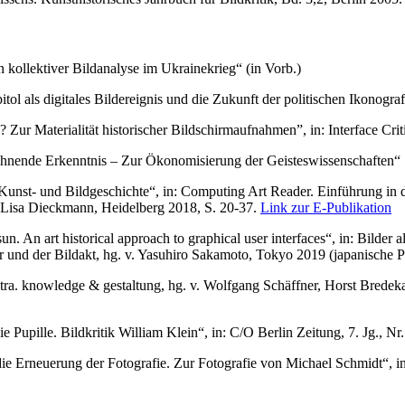
n kollektiver Bildanalyse im Ukrainekrieg“ (in Vorb.)
ol als digitales Bildereignis und die Zukunft der politischen Ikonograf
 Zur Materialität historischer Bildschirmaufnahmen”, in: Interface Crit
echnende Erkenntnis – Zur Ökonomisierung der Geisteswissenschaften“ 
 Kunst- und Bildgeschichte“, in: Computing Art Reader. Einführung in d
l, Lisa Dieckmann, Heidelberg 2018, S. 20-37.
Link zur E-Publikation
n. An art historical approach to graphical user interfaces“, in: Bilder
und der Bildakt, hg. v. Yasuhiro Sakamoto, Tokyo 2019 (japanische P
ultra. knowledge & gestaltung, hg. v. Wolfgang Schäffner, Horst Brede
 Pupille. Bildkritik William Klein“, in: C/O Berlin Zeitung, 7. Jg., Nr
e Erneuerung der Fotografie. Zur Fotografie von Michael Schmidt“, in: