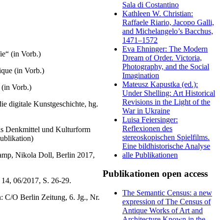
Sala di Costantino
Kathleen W. Christian:
Raffaele Riario, Jacopo Galli,
and Michelangelo’s Bacchus,
1471–1572
Eva Ehninger: The Modern
ie“ (in Vorb.)
Dream of Order. Victoria,
Photography, and the Social
ique (in Vorb.)
Imagination
Mateusz Kapustka (ed.):
(in Vorb.)
Under Shelling: Art Historical
Revisions in the Light of the
ie digitale Kunstgeschichte, hg.
War in Ukraine
Luisa Feiersinger:
Reflexionen des
 als Denkmittel und Kulturform
stereoskopischen Spielfilms.
ublikation)
Eine bildhistorische Analyse
alle Publikationen
kamp, Nikola Doll, Berlin 2017,
Publikationen open access
. 14, 06/2017, S. 26-29.
The Semantic Census: a new
 C/O Berlin Zeitung, 6. Jg., Nr.
expression of The Census of
Antique Works of Art and
Architecture Known in the