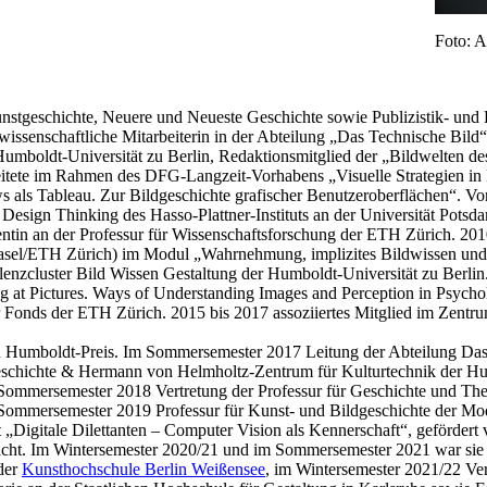
Foto: A
unstgeschichte, Neuere und Neueste Geschichte sowie Publizistik- u
e wissenschaftliche Mitarbeiterin in der Abteilung „Das Technische Bi
Humboldt-Universität zu Berlin, Redaktionsmitglied der „Bildwelten de
beitete im Rahmen des DFG-Langzeit-Vorhabens „Visuelle Strategien in
s als Tableau. Zur Bildgeschichte grafischer Benutzeroberflächen“. Vo
Design Thinking des Hasso-Plattner-Instituts an der Universität Potsd
tentin an der Professur für Wissenschaftsforschung der ETH Zürich. 20
t Basel/ETH Zürich) im Modul „Wahrnehmung, implizites Bildwissen un
lenzcluster Bild Wissen Gestaltung der Humboldt-Universität zu Berli
at Pictures. Ways of Understanding Images and Perception in Psychol
 Fonds der ETH Zürich. 2015 bis 2017 assoziiertes Mitglied im Zentr
on Humboldt-Preis. Im Sommersemester 2017 Leitung der Abteilung Das 
geschichte & Hermann von Helmholtz-Zentrum für Kulturtechnik der Hu
Sommersemester 2018 Vertretung der Professur für Geschichte und The
Sommersemester 2019 Professur für Kunst- und Bildgeschichte der Mo
„Digitale Dilettanten – Computer Vision als Kennerschaft“, gefördert 
rdacht. Im Wintersemester 2020/21 und im Sommersemester 2021 war sie 
der
Kunsthochschule Berlin Weißensee
, im Wintersemester 2021/22 Ver