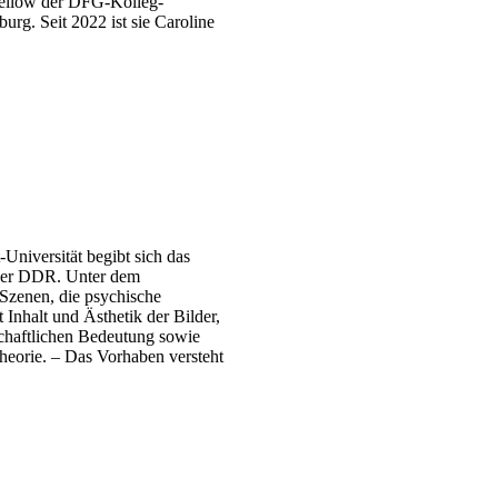
Fellow der DFG-Kolleg-
g. Seit 2022 ist sie Caroline
Universität begibt sich das
 der DDR. Unter dem
 Szenen, die psychische
Inhalt und Ästhetik der Bilder,
schaftlichen Bedeutung sowie
theorie. – Das Vorhaben versteht