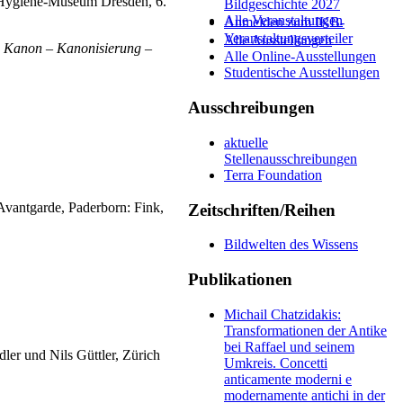
 Hygiene-Museum Dresden, 6.
Bildgeschichte 2027
Alle Veranstaltungen
Anmelden zum IKB-
Veranstaltungsverteiler
Alle Ausstellungen
p
Kanon – Kanonisierung –
Alle Online-Ausstellungen
Studentische Ausstellungen
Ausschreibungen
aktuelle
Stellenausschreibungen
Terra Foundation
 Avantgarde, Paderborn: Fink,
Zeitschriften/Reihen
Bildwelten des Wissens
Publikationen
Michail Chatzidakis:
Transformationen der Antike
bei Raffael und seinem
ler und Nils Güttler, Zürich
Umkreis. Concetti
anticamente moderni e
modernamente antichi in der