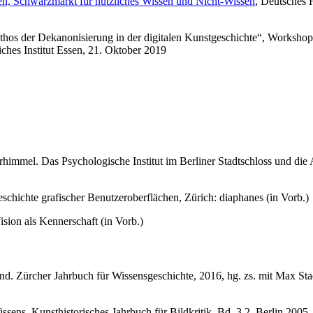
ssen, Schwarzmarkt für nützliches Wissen und Nicht-Wissen
, Deutsches
thos der Dekanonisierung in der digitalen Kunstgeschichte“, Worksho
iches Institut Essen, 21. Oktober 2019
himmel. Das Psychologische Institut im Berliner Stadtschloss und die
chichte grafischer Benutzeroberflächen, Zürich: diaphanes (in Vorb.)
ision als Kennerschaft (in Vorb.)
d. Zürcher Jahrbuch für Wissensgeschichte, 2016, hg. zs. mit Max Stad
ssens. Kunsthistorisches Jahrbuch für Bildkritik, Bd. 3,2, Berlin 2005.