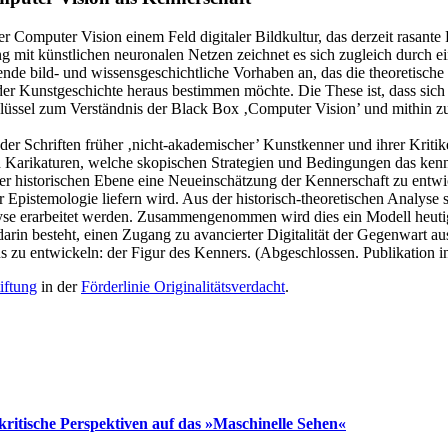
Computer Vision einem Feld digitaler Bildkultur, das derzeit rasante For
ng mit künstlichen neuronalen Netzen zeichnet es sich zugleich durch 
gende bild- und wissensgeschichtliche Vorhaben an, das die theoretisch
er Kunstgeschichte heraus bestimmen möchte. Die These ist, dass sich
lüssel zum Verständnis der Black Box ‚Computer Vision’ und mithin zu 
er Schriften früher ‚nicht-akademischer’ Kunstkenner und ihrer Kritike
nd Karikaturen, welche skopischen Strategien und Bedingungen das ken
iner historischen Ebene eine Neueinschätzung der Kennerschaft zu entwic
 Epistemologie liefern wird. Aus der historisch-theoretischen Analyse so
alyse erarbeitet werden. Zusammengenommen wird dies ein Modell heut
darin besteht, einen Zugang zu avancierter Digitalität der Gegenwart au
s zu entwickeln: der Figur des Kenners. (Abgeschlossen. Publikation i
iftung
in der
Förderlinie Originalitätsverdacht
.
kritische Perspektiven auf das »Maschinelle Sehen«