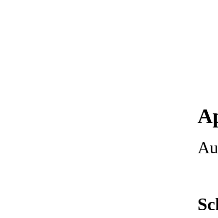
Ap
Au
Sc