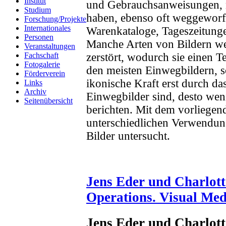
Institut
und Gebrauchsanweisungen, n
Studium
haben, ebenso oft weggeworf
Forschung/Projekte
Internationales
Warenkataloge, Tageszeitunge
Personen
Manche Arten von Bildern we
Veranstaltungen
zerstört, wodurch sie einen T
Fachschaft
Fotogalerie
den meisten Einwegbildern, so
Förderverein
ikonische Kraft erst durch da
Links
Archiv
Einwegbilder sind, desto wenig
Seitenübersicht
berichten. Mit dem vorliege
unterschiedlichen Verwendun
Bilder untersucht.
Jens Eder und Charlott
Operations. Visual Medi
Jens Eder und Charlot