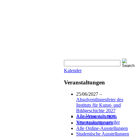
Kalender
Veranstaltungen
25/06/2027 –
AbsolventInnenfeier des
Instituts für Kunst- und
Bildgeschichte 2027
Alle Veranstaltungen
Anmelden zum IKB-
Veranstaltungsverteiler
Alle Ausstellungen
Alle Online-Ausstellungen
Studentische Ausstellungen