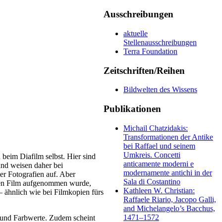
Ausschreibungen
aktuelle
Stellenausschreibungen
Terra Foundation
Zeitschriften/Reihen
Bildwelten des Wissens
Publikationen
Michail Chatzidakis:
Transformationen der Antike
bei Raffael und seinem
Umkreis. Concetti
 beim Diafilm selbst. Hier sind
anticamente moderni e
und weisen daher bei
modernamente antichi in der
er Fotografien auf. Aber
Sala di Costantino
eten Film aufgenommen wurde,
Kathleen W. Christian:
 ähnlich wie bei Filmkopien fürs
Raffaele Riario, Jacopo Galli,
and Michelangelo’s Bacchus,
1471–1572
g und Farbwerte. Zudem scheint