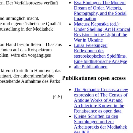
Eva Ehninger: The Modern
n. Der Verfallsprozess verläuft
Dream of Order. Victoria,
Photography, and the Social
hend unmöglich macht.
Imagination
 und eigene ästhetische Qualität
Mateusz Kapustka (ed.):
ausstellung in der Mediathek
Under Shelling: Art Historical
Revisions in the Light of the
War in Ukraine
von Hand beschrifteten – Dias aus
Luisa Feiersinger:
zehnten auf das Rotspektrum
Reflexionen des
llen, wäre ein vorgängiges
stereoskopischen Spielfilms.
Eine bildhistorische Analyse
alle Publikationen
kt von Corinth in Hannover, das
ttgart, der auberginenfarbige
Publikationen open access
n bestehende Aufnahme des Parks
The Semantic Census: a new
expression of The Census of
(GS)
Antique Works of Art and
Architecture Known in the
Renaissance as open data
Kleine Schriften zu den
Sammlungen und zur
Arbeitspraxis der Mediathek
des IKB