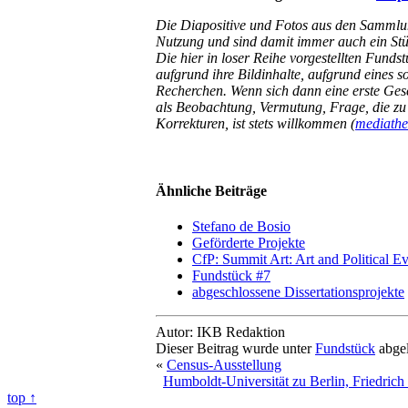
Die Diapositive und Fotos aus den Sammlung
Nutzung und sind damit immer auch ein Stüc
Die hier in loser Reihe vorgestellten Funds
aufgrund ihre Bildinhalte, aufgrund eines
Recherchen. Wenn sich dann eine erste Gesch
als Beobachtung, Vermutung, Frage, die zu
Korrekturen, ist stets willkommen (
mediathe
Ähnliche Beiträge
Stefano de Bosio
Geförderte Projekte
CfP: Summit Art: Art and Political E
Fundstück #7
abgeschlossene Dissertationsprojekte
Autor: IKB Redaktion
Dieser Beitrag wurde unter
Fundstück
abgel
«
Census-Ausstellung
Humboldt-Universität zu Berlin, Friedrich 
top ↑