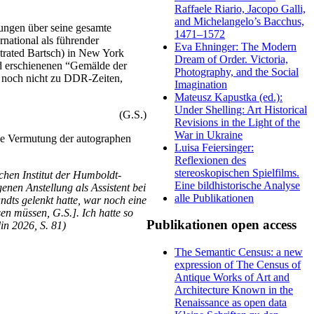
Raffaele Riario, Jacopo Galli,
and Michelangelo’s Bacchus,
hungen über seine gesamte
1471–1572
rnational als führender
Eva Ehninger: The Modern
trated Bartsch) in New York
Dream of Order. Victoria,
d erschienenen “Gemälde der
Photography, and the Social
e noch nicht zu DDR-Zeiten,
Imagination
Mateusz Kapustka (ed.):
Under Shelling: Art Historical
(G.S.)
Revisions in the Light of the
War in Ukraine
die Vermutung der autographen
Luisa Feiersinger:
Reflexionen des
stereoskopischen Spielfilms.
hen Institut der Humboldt-
Eine bildhistorische Analyse
genen Anstellung als Assistent bei
alle Publikationen
dts gelenkt hatte, war noch eine
sen müssen, G.S.]. Ich hatte so
Publikationen open access
in 2026, S. 81)
The Semantic Census: a new
expression of The Census of
Antique Works of Art and
Architecture Known in the
Renaissance as open data