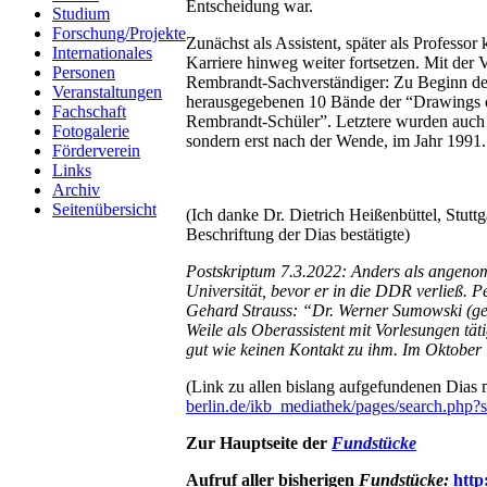
Entscheidung war.
Studium
Forschung/Projekte
Zunächst als Assistent, später als Professo
Internationales
Karriere hinweg weiter fortsetzen. Mit der V
Personen
Rembrandt-Sachverständiger: Zu Beginn der 
Veranstaltungen
herausgegebenen 10 Bände der “Drawings o
Fachschaft
Rembrandt-Schüler”. Letztere wurden auch f
Fotogalerie
sondern erst nach der Wende, im Jahr 1991.
Förderverein
Links
Archiv
Seitenübersicht
(Ich danke Dr. Dietrich Heißenbüttel, Stut
Beschriftung der Dias bestätigte)
Postskriptum 7.3.2022: Anders als angenom
Universität, bevor er in die DDR verließ. Pe
Gehard Strauss: “Dr. Werner Sumowski (geb
Weile als Oberassistent mit Vorlesungen täti
gut wie keinen Kontakt zu ihm. Im Oktober
(Link zu allen bislang aufgefundenen Dia
berlin.de/ikb_mediathek/pages/search.php
Zur Hauptseite der
Fundstücke
Aufruf aller bisherigen
Fundstücke:
http