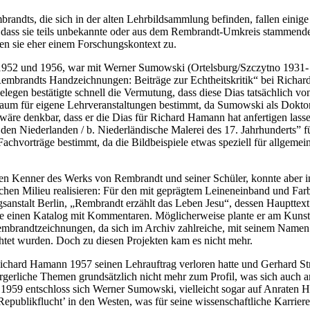
ndts, die sich in der alten Lehrbildsammlung befinden, fallen einige
 dass sie teils unbekannte oder aus dem Rembrandt-Umkreis stammende
n sie eher einem Forschungskontext zu.
 1952 und 1956, war mit Werner Sumowski (Ortelsburg/Szczytno 1931- 
 “Rembrandts Handzeichnungen: Beiträge zur Echtheitskritik“ bei Rich
egen bestätigte schnell die Vermutung, dass diese Dias tatsächlich vo
kaum für eigene Lehrveranstaltungen bestimmt, da Sumowski als Dokto
 wäre denkbar, dass er die Dias für Richard Hamann hat anfertigen lass
en Niederlanden / b. Niederländische Malerei des 17. Jahrhunderts” fü
Fachvorträge bestimmt, da die Bildbeispiele etwas speziell für allgeme
en Kenner des Werks von Rembrandt und seiner Schüler, konnte aber 
ichen Milieu realisieren: Für den mit geprägtem Leineneinband und Far
sanstalt Berlin, „Rembrandt erzählt das Leben Jesu“, dessen Haupttext
lte einen Katalog mit Kommentaren. Möglicherweise plante er am Kunsth
Rembrandtzeichnungen, da sich im Archiv zahlreiche, mit seinem Namen
chtet wurden. Doch zu diesen Projekten kam es nicht mehr.
ichard Hamann 1957 seinen Lehrauftrag verloren hatte und Gerhard Str
ürgerliche Themen grundsätzlich nicht mehr zum Profil, was sich auch
 1959 entschloss sich Werner Sumowski, vielleicht sogar auf Anraten Ha
‘Republikflucht’ in den Westen, was für seine wissenschaftliche Karriere 