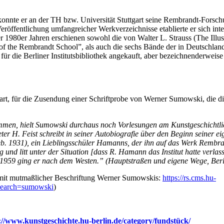
r konnte er an der TH bzw. Universität Stuttgart seine Rembrandt-Forsc
eröffentlichung umfangreicher Werkverzeichnisse etablierte er sich inte
1980er Jahren erschienen sowohl die von Walter L. Strauss (The Illus
f the Rembrandt School”, als auch die sechs Bände der in Deutschlan
ür die Berliner Institutsbibliothek angekauft, aber bezeichnenderweis
tgart, für die Zusendung einer Schriftprobe von Werner Sumowski, die 
men, hielt Sumowski durchaus noch Vorlesungen am Kunstgeschichtlic
ter H. Feist schreibt in seiner Autobiografie über den Beginn seiner ei
. 1931), ein Lieblingsschüler Hamanns, der ihn auf das Werk Rembran
g und litt unter der Situation [dass R. Hamann das Institut hatte verlas
 1959 ging er nach dem Westen.” (Hauptstraßen und eigene Wege, Berl
s mit mutmaßlicher Beschriftung Werner Sumowskis:
https://rs.cms.hu-
?search=sumowski
)
://www.kunstgeschichte.hu-berlin.de/category/fundstück/