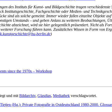
en des Instituts für Kunst- und Bildgeschichte tragen verschiedenste 
k Institutsgeschichte, Fachgeschichte oder Medien- und Technikgesch
tücke sind als solche gemeint: Immer wieder fallen einzelne Objekte auf
 sonstigen Umstands – und geben Anlass zu weiteren Beobachtungen, Üb
ichte abzeichnet, wird sie hier gelegentlich präsentiert. Nicht als Fo
 weiterer Forschung führen kann. Zusätzliches Wissen in Form von Er
k.kunstgeschichte@hu-berlin.de
)
vents since the 1970s – Workshop
egt und mit
Bildarchiv
,
Glasdias
,
Mediathek
verschlagwortet.
Tietjen (Hg.): Private Fotografie in Ostdeutschland 1980-2000. Glossar