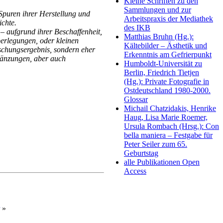
Kleine Schriften zu den
Sammlungen und zur
Spuren ihrer Herstellung und
Arbeitspraxis der Mediathek
ichte.
des IKB
 – aufgrund ihrer Beschaffenheit,
Matthias Bruhn (Hg.):
erlegungen, oder kleinen
Kältebilder – Ästhetik und
rschungsergebnis, sondern eher
Erkenntnis am Gefrierpunkt
gänzungen, aber auch
Humboldt-Universität zu
Berlin, Friedrich Tietjen
(Hg.): Private Fotografie in
Ostdeutschland 1980-2000.
Glossar
Michail Chatzidakis, Henrike
Haug, Lisa Marie Roemer,
Ursula Rombach (Hrsg.): Con
bella maniera – Festgabe für
Peter Seiler zum 65.
Geburtstag
alle Publikationen Open
Access
»