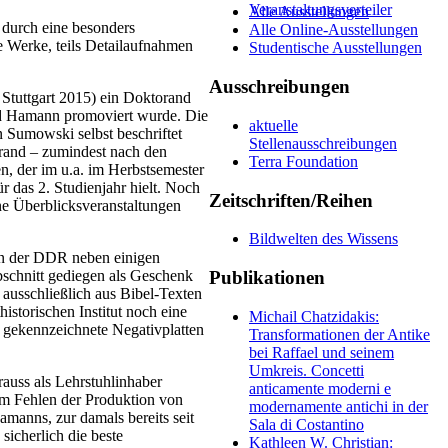
Veranstaltungsverteiler
Alle Ausstellungen
 durch eine besonders
Alle Online-Ausstellungen
 Werke, teils Detailaufnahmen
Studentische Ausstellungen
Ausschreibungen
Stuttgart 2015) ein Doktorand
ard Hamann promoviert wurde. Die
aktuelle
n Sumowski selbst beschriftet
Stellenausschreibungen
rand – zumindest nach den
Terra Foundation
en, der im u.a. im Herbstsemester
r das 2. Studienjahr hielt. Noch
Zeitschriften/Reihen
ine Überblicksveranstaltungen
Bildwelten des Wissens
in der DDR neben einigen
Publikationen
bschnitt gediegen als Geschenk
 ausschließlich aus Bibel-Texten
istorischen Institut noch eine
Michail Chatzidakis:
 gekennzeichnete Negativplatten
Transformationen der Antike
bei Raffael und seinem
Umkreis. Concetti
auss als Lehrstuhlinhaber
anticamente moderni e
 am Fehlen der Produktion von
modernamente antichi in der
manns, zur damals bereits seit
Sala di Costantino
sicherlich die beste
Kathleen W. Christian: