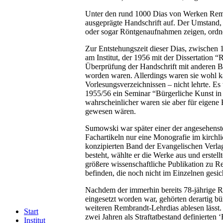
Unter den rund 1000 Dias von Werken Rembra
ausgeprägte Handschrift auf. Der Umstand,
oder sogar Röntgenaufnahmen zeigen, ordne
Zur Entstehungszeit dieser Dias, zwischen
am Institut, der 1956 mit der Dissertation
Überprüfung der Handschrift mit anderen Bel
worden waren. Allerdings waren sie wohl 
Vorlesungsverzeichnissen – nicht lehrte. Es
1955/56 ein Seminar “Bürgerliche Kunst in d
wahrscheinlicher waren sie aber für eigene 
gewesen wären.
Sumowski war später einer der angesehenst
Fachartikeln nur eine Monografie im kirchl
konzipierten Band der Evangelischen Verlag
besteht, wählte er die Werke aus und erstel
größere wissenschaftliche Publikation zu 
befinden, die noch nicht im Einzelnen gesi
Nachdem der immerhin bereits 78-jährige R
eingesetzt worden war, gehörten derartig b
weiteren Rembrandt-Lehrdias ablesen lässt.
Start
zwei Jahren als Straftatbestand definierten 
Institut