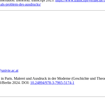
ssertation: Bielefeld: transcript 2023.
https://www.transcript-verlag.de/
als-problem-des-ausdrucks/
@univie.ac.at
 in Paris. Malerei und Ausdruck in der Moderne (Geschichte und Theor
el/Berlin 2024. DOI:
10.24894/978-3-7965-5174-1