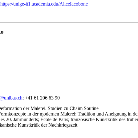
:
https://unige-it1.academia.edu/AliceIacobone
to
o@unibas.ch
; +41 61 206 63 90
 Deformation der Malerei. Studien zu
Chaïm
Soutine
Formkonzepte in der modernen Malerei; Tradition und Aneignung in de
es 20. Jahrhunderts; É
cole
de Paris; französische Kunstkritik des frühe
ikanische Kunstkritik der Nachkriegszeit