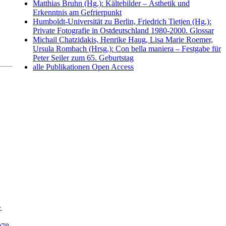
Matthias Bruhn (Hg.): Kältebilder – Ästhetik und
Erkenntnis am Gefrierpunkt
Humboldt-Universität zu Berlin, Friedrich Tietjen (Hg.):
Private Fotografie in Ostdeutschland 1980-2000. Glossar
Michail Chatzidakis, Henrike Haug, Lisa Marie Roemer,
Ursula Rombach (Hrsg.): Con bella maniera – Festgabe für
Peter Seiler zum 65. Geburtstag
alle Publikationen Open Access
.