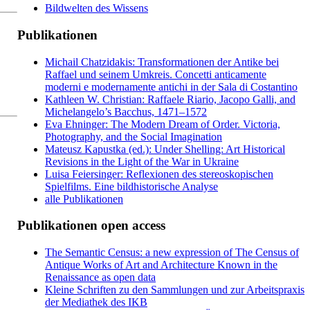
Bildwelten des Wissens
Publikationen
Michail Chatzidakis: Transformationen der Antike bei
Raffael und seinem Umkreis. Concetti anticamente
moderni e modernamente antichi in der Sala di Costantino
Kathleen W. Christian: Raffaele Riario, Jacopo Galli, and
Michelangelo’s Bacchus, 1471–1572
Eva Ehninger: The Modern Dream of Order. Victoria,
Photography, and the Social Imagination
Mateusz Kapustka (ed.): Under Shelling: Art Historical
Revisions in the Light of the War in Ukraine
Luisa Feiersinger: Reflexionen des stereoskopischen
Spielfilms. Eine bildhistorische Analyse
alle Publikationen
Publikationen open access
The Semantic Census: a new expression of The Census of
Antique Works of Art and Architecture Known in the
Renaissance as open data
Kleine Schriften zu den Sammlungen und zur Arbeitspraxis
der Mediathek des IKB