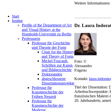
Weitere Informationen
Start
Institut
Dr. Laura Indora
Profile of the Department of Art
and Visual History at the
Humboldt-Universität zu Berlin
Professuren
Professur für Geschichte
und Theorie der Form
Chair for the History
and Theory of Form
Michel Foucault.
Foto: ©
Schriften zur Kunst-
Alessandro
und Bildgeschichte
Frigerio
Doktoranden
abgeschlossene
Kontakt:
laura.indorat
Dissertationsprojekte
Titel der Dissertation:
Professur für
Arbeitsschwerpunkte: 
Kunstgeschichte der
französischen Malerei d
Frühen Neuzeit
20. Jahrhunderts; amer
Professur für
Kunstgeschichte der
Moderne