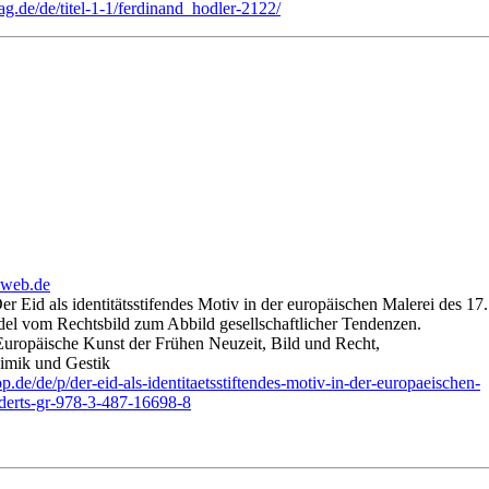
g.de/de/titel-1-1/ferdinand_hodler-2122/
@web.de
Der Eid als identitätsstifendes Motiv in der europäischen Malerei des 17.
el vom Rechtsbild zum Abbild gesellschaftlicher Tendenzen.
uropäische Kunst der Frühen Neuzeit, Bild und Recht,
imik und Gestik
de/de/p/der-eid-als-identitaetsstiftendes-motiv-in-der-europaeischen-
nderts-gr-978-3-487-16698-8