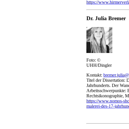
https://www.hirmerverla
Dr. Julia Bremer
Foto: ©
UHH/Dingler
Kontakt:
bremer.julia
Titel der Dissertation: 
Jahrhunderts. Der Wand
Arbeitsschwerpunkte: E
Rechtsikonographie, M
https://www.nomos-shop.
malerei-des-17-jahrhu