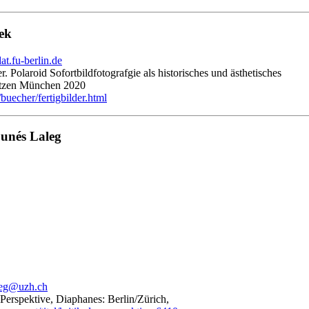
ek
t.fu-berlin.de
er. Polaroid Sofortbildfotografgie als historisches und ästhetisches
tzen München 2020
/buecher/fertigbilder.html
unés Laleg
leg@uzh.ch
r Perspektive, Diaphanes: Berlin/Zürich,