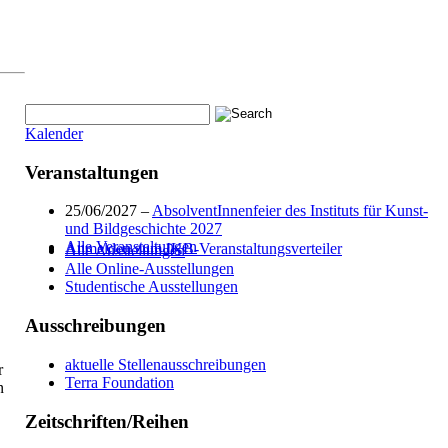
Kalender
Veranstaltungen
25/06/2027 –
AbsolventInnenfeier des Instituts für Kunst-
und Bildgeschichte 2027
Alle Veranstaltungen
Anmelden zum IKB-Veranstaltungsverteiler
Alle Ausstellungen
Alle Online-Ausstellungen
Studentische Ausstellungen
Ausschreibungen
aktuelle Stellenausschreibungen
r
Terra Foundation
n
Zeitschriften/Reihen