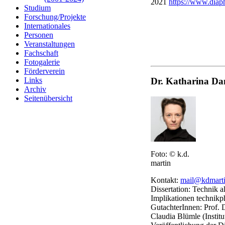
2021
https://www.diaph
Studium
Forschung/Projekte
Internationales
Personen
Veranstaltungen
Fachschaft
Fotogalerie
Förderverein
Links
Dr. Katharina Da
Archiv
Seitenübersicht
Foto: © k.d.
martin
Kontakt:
mail@kdmarti
Dissertation: Technik 
Implikationen technikp
GutachterInnen: Prof. 
Claudia Blümle (Institu