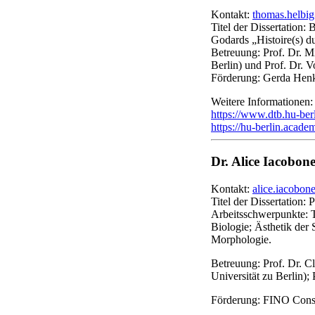
Kontakt:
thomas.helbi
Titel der Dissertation:
Godards „Histoire(s) 
Betreuung: Prof. Dr. M
Berlin) und Prof. Dr. V
Förderung: Gerda Henk
Weitere Informationen:
https://www.dtb.hu-berl
https://hu-berlin.acad
Dr. Alice Iacobon
Kontakt:
alice.iacobo
Titel der Dissertation: 
Arbeitsschwerpunkte: T
Biologie; Ästhetik der
Morphologie.
Betreuung: Prof. Dr. C
Universität zu Berlin); 
Förderung: FINO Conso