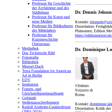
Professur für Geschichte
der Architektur und des
Dr. Dennis Jelonn
Städtebaus
Professur für Kunst und
neue Medien
Kontakt:
jelonnek@zeda
Professur für Bildkulturen
Dissertation: Fertigbild
des Mittelalters
Phänomen, Edition Me
Professur für
https://editionmetzel.de
Kunstgeschichte
Osteuropas
Mediathek
Dr. Dominique Lo
Das Technische Bild
Fotografin
Bibliothek
Menzel-Dach
Terra Foundation for American
Art in Berlin
EDV
Institutsrat
©Istituto
Frauen- und
Svizzero di
Gleichstellungsbeauftragte
Roma
Gebäude
Stellenausschreibungen
Kontakt:
dominique.la
Rudolf Arnheim-Gastprofessur
Dissertation: Kritik de
(2001-2024)