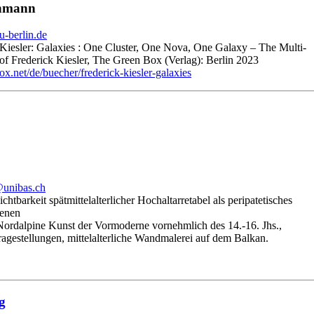
uhmann
-berlin.de
k Kiesler: Galaxies : One Cluster, One Nova, One Galaxy – The Multi-
 of Frederick Kiesler, The Green Box (Verlag): Berlin 2023
x.net/de/buecher/frederick-kiesler-galaxies
@unibas.ch
Sichtbarkeit spätmittelalterlicher Hochaltarretabel als peripatetisches
enen
ordalpine Kunst der Vormoderne vornehmlich des 14.-16. Jhs.,
ragestellungen, mittelalterliche Wandmalerei auf dem Balkan.
g