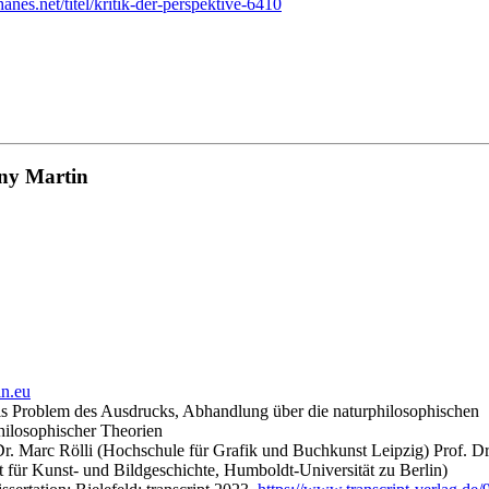
anes.net/titel/kritik-der-perspektive-6410
ny Martin
n.eu
als Problem des Ausdrucks, Abhandlung über die naturphilosophischen
hilosophischer Theorien
Dr. Marc Rölli (Hochschule für Grafik und Buchkunst Leipzig) Prof. Dr
t für Kunst- und Bildgeschichte, Humboldt-Universität zu Berlin)