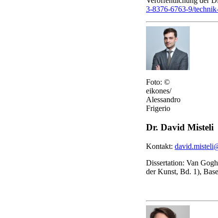
Veröffentlichung der Di
3-8376-6763-9/technik-
Foto: ©
eikones/
Alessandro
Frigerio
Dr. David Misteli
Kontakt:
david.misteli
Dissertation: Van Gogh
der Kunst, Bd. 1), Bas