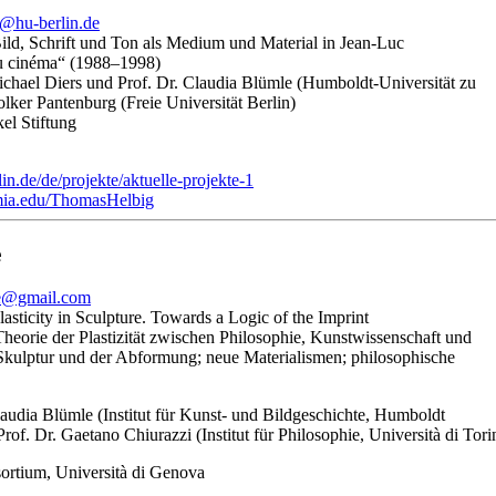
g@hu-berlin.de
 Bild, Schrift und Ton als Medium und Material in Jean-Luc
du cinéma“ (1988–1998)
ichael Diers und Prof. Dr. Claudia Blümle (Humboldt-Universität zu
olker Pantenburg (Freie Universität Berlin)
el Stiftung
in.de/de/projekte/aktuelle-projekte-1
emia.edu/ThomasHelbig
e
ne@gmail.com
Plasticity in Sculpture. Towards a Logic of the Imprint
heorie der Plastizität zwischen Philosophie, Kunstwissenschaft und
 Skulptur und der Abformung; neue Materialismen; philosophische
laudia Blümle (Institut für Kunst- und Bildgeschichte, Humboldt
Prof. Dr. Gaetano Chiurazzi (Institut für Philosophie, Università di Tori
rtium, Università di Genova