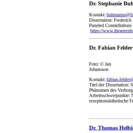
Dr. Stephanie B
Kontakt:
buhmanns@hu
Dissertation: Frederic
Paneled Constellations
https://www.thegreenbo
Dr. Fabian Felder
Foto: © Jan
Johansson
Kontakt:
fabian.felder
Titel der Dissertation: 
Phänomen des Verborg
Arbeitsschwerpunkte: N
rezeptionsästhetische F
Dr. Thomas Helbi