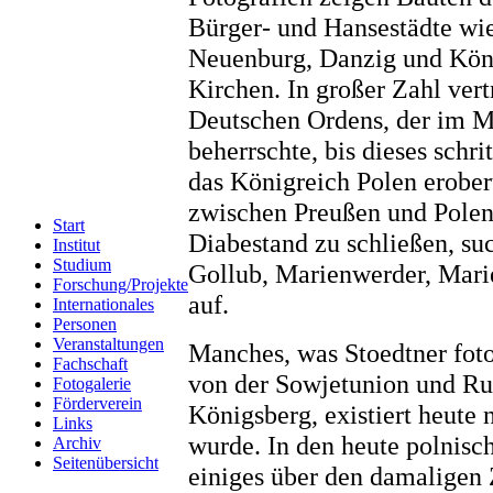
Bürger- und Hansestädte wi
Neuenburg, Danzig und Köni
Kirchen. In großer Zahl vert
Deutschen Ordens, der im Mi
beherrschte, bis dieses schr
das Königreich Polen erober
zwischen Preußen und Polen
Start
Diabestand zu schließen, su
Institut
Studium
Gollub, Marienwerder, Mari
Forschung/Projekte
auf.
Internationales
Personen
Veranstaltungen
Manches, was Stoedtner foto
Fachschaft
von der Sowjetunion und R
Fotogalerie
Förderverein
Königsberg, existiert heute 
Links
wurde. In den heute polnis
Archiv
Seitenübersicht
einiges über den damaligen 