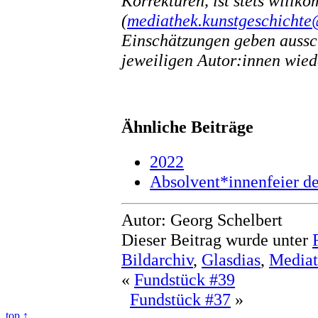
Korrekturen, ist stets willk
(
mediathek.kunstgeschichte
Einschätzungen geben aussc
jeweiligen Autor:innen wied
Ähnliche Beiträge
2022
Absolvent*innenfeier d
Autor: Georg Schelbert
Dieser Beitrag wurde unter
Bildarchiv
,
Glasdias
,
Media
«
Fundstück #39
Fundstück #37
»
top ↑