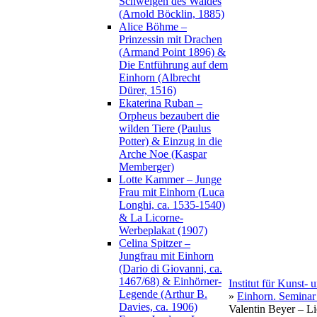
Schweigen des Waldes
(Arnold Böcklin, 1885)
Alice Böhme –
Prinzessin mit Drachen
(Armand Point 1896) &
Die Entführung auf dem
Einhorn (Albrecht
Dürer, 1516)
Ekaterina Ruban –
Orpheus bezaubert die
wilden Tiere (Paulus
Potter) & Einzug in die
Arche Noe (Kaspar
Memberger)
Lotte Kammer – Junge
Frau mit Einhorn (Luca
Longhi, ca. 1535-1540)
& La Licorne-
Werbeplakat (1907)
Celina Spitzer –
Jungfrau mit Einhorn
(Dario di Giovanni, ca.
1467/68) & Einhörner-
Institut für Kunst-
Legende (Arthur B.
»
Einhorn. Seminar
Davies, ca. 1906)
Valentin Beyer – L