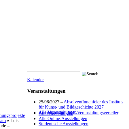
Kalender
Veranstaltungen
25/06/2027 –
AbsolventInnenfeier des Instituts
für Kunst- und Bildgeschichte 2027
Alle Veranstaltungen
Anmelden zum IKB-Veranstaltungsverteiler
Alle Ausstellungen
hungsprojekte
Alle Online-Ausstellungen
dam
» Luis
Studentische Ausstellungen
nde –