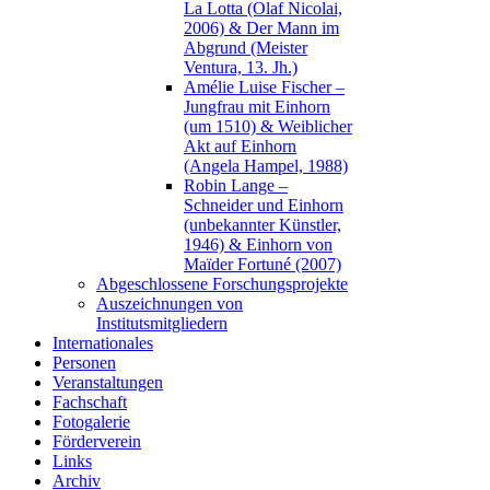
La Lotta (Olaf Nicolai,
2006) & Der Mann im
Abgrund (Meister
Ventura, 13. Jh.)
Amélie Luise Fischer –
Jungfrau mit Einhorn
(um 1510) & Weiblicher
Akt auf Einhorn
(Angela Hampel, 1988)
Robin Lange –
Schneider und Einhorn
(unbekannter Künstler,
1946) & Einhorn von
Maïder Fortuné (2007)
Abgeschlossene Forschungsprojekte
Auszeichnungen von
Institutsmitgliedern
Internationales
Personen
Veranstaltungen
Fachschaft
Fotogalerie
Förderverein
Links
Archiv