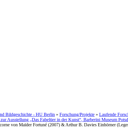
 und Bildgeschichte - HU Berlin
»
Forschung/Projekte
»
Laufende Forsc
 zur Ausstellung „Das Fabeltier in der Kunst“, Barberini Museum Pots
icorne von Maïder Fortuné (2007) & Arthur B. Davies Einhörner (Lege