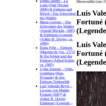
Emma Jander – La
Meeresstille) (um 1
Lotta (Olaf Nicolai,
2006) & Einhorn und
Luis Val
Hirsch / Das Schweigen
des Waldes
Fortuné 
Maria Gericke – Das
Schweigen des Waldes
(Legende
(Arnold Böcklin, 1885)
& Einhörner-Legende
(Arthur B. Davies, ca.
Luis Val
1906)
Daria Felix – Einhorn
Fortuné 
(Maerten de Vos, 1572)
& Der König und das
(Legende
Einhorn (Alfred Kubin,
ca. 1905)
Lydia Annone – Qilin-
Grabfigur (Han-
Dynastie) & See-
Einhorn-Trinkgefäß
Luis Valentin Beyer –
Licorne von Maïder
Fortuné (2007) &
Arthur B. Davies
Einhörner (Legende –