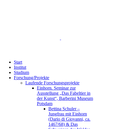
Start
Institut
Studium
Forschung/Projekte
Laufende Forschungsprojekte
Einhorn. Seminar zur
Ausstellung „Das Fabeltier in
der Kunst“, Barberini Museum
Potsdam
Bettina Schuler –
Jungfrau mit Einhorn
(Dario di Giovanni, ca.
1467/68) & Das