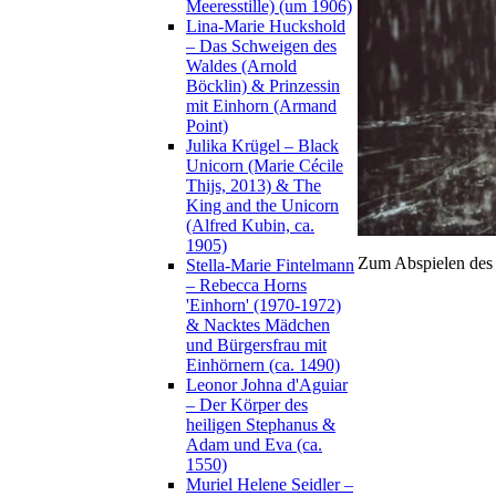
Meeresstille) (um 1906)
Lina-Marie Huckshold
– Das Schweigen des
Waldes (Arnold
Böcklin) & Prinzessin
mit Einhorn (Armand
Point)
Julika Krügel – Black
Unicorn (Marie Cécile
Thijs, 2013) & The
King and the Unicorn
(Alfred Kubin, ca.
1905)
Zum Abspielen des 
Stella-Marie Fintelmann
– Rebecca Horns
'Einhorn' (1970-1972)
& Nacktes Mädchen
und Bürgersfrau mit
Einhörnern (ca. 1490)
Leonor Johna d'Aguiar
– Der Körper des
heiligen Stephanus &
Adam und Eva (ca.
1550)
Muriel Helene Seidler –