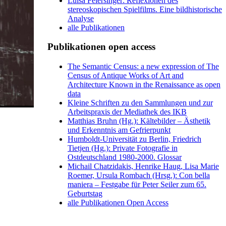
Luisa Feiersinger: Reflexionen des
stereoskopischen Spielfilms. Eine bildhistorische
Analyse
alle Publikationen
Publikationen open access
The Semantic Census: a new expression of The
Census of Antique Works of Art and
Architecture Known in the Renaissance as open
data
Kleine Schriften zu den Sammlungen und zur
Arbeitspraxis der Mediathek des IKB
Matthias Bruhn (Hg.): Kältebilder – Ästhetik
und Erkenntnis am Gefrierpunkt
Humboldt-Universität zu Berlin, Friedrich
Tietjen (Hg.): Private Fotografie in
Ostdeutschland 1980-2000. Glossar
Michail Chatzidakis, Henrike Haug, Lisa Marie
Roemer, Ursula Rombach (Hrsg.): Con bella
maniera – Festgabe für Peter Seiler zum 65.
Geburtstag
alle Publikationen Open Access