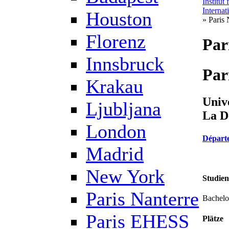
Institut
Internat
Houston
» Paris 
Florenz
Par
Innsbruck
Par
Krakau
Univ
Ljubljana
La D
London
Départe
Madrid
New York
Studie
Paris Nanterre
Bachelo
Paris EHESS
Plätze