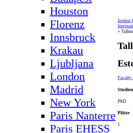
Houston
Florenz
Institut
Internat
» Tallin
Innsbruck
Tal
Krakau
Ljubljana
Est
London
Faculty 
Madrid
Studie
New York
PhD
Paris Nanterre
Plätze
1
Paris EHESS