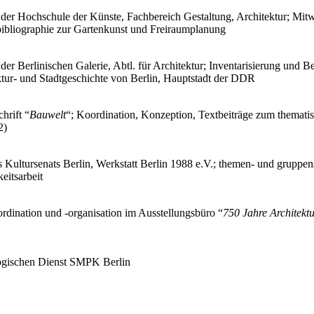
n der Hochschule der Künste, Fachbereich Gestaltung, Architektur; M
ibliographie zur Gartenkunst und Freiraumplanung
 der Berlinischen Galerie, Abtl. für Architektur; Inventarisierung und 
ktur- und Stadtgeschichte von Berlin, Hauptstadt der DDR
chrift “
Bauwelt
“; Koordination, Konzeption, Textbeiträge zum themati
2)
s Kultursenats Berlin, Werkstatt Berlin 1988 e.V.; themen- und gruppen
eitsarbeit
ordination und -organisation im Ausstellungsbüro “
750 Jahre Architekt
gogischen Dienst SMPK Berlin