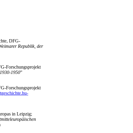
ichte, DFG-
Weimarer Republik, der
DFG-Forschungsprojekt
 1930-1950
”
DFG-Forschungsprojekt
geschichte.hu-
ropas in Leipzig;
stmitteleuropäischen
n