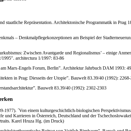
und staatliche Repräsentation. Architektonische Programmatik in Prag
nkmals – Denkmalpflegekonzeptionen am Beispiel der Stadterneuerung
turkubismus: Zwischen Avantgarde und Regionalismus’ – einige Anme
/1995″. architectura 1/1997: 83-86
e am Marx-Engels Forum, Berlin”. Architektur Jahrbuch DAM 1993: 4
tekten in Prag: Diesseits der Utopie”. Bauwelt 83.39/40 (1992): 2268
rstandsarchitektur”. Bauwelt 83.39/40 (1992): 2302-2303
erken
-1977). ´Von einem kulturgeschichtlich-biologischen Perspektivismus 
fe und Karrieren in Österreich, Deutschland und der Tschechoslowakei
traits. Karel Hruza Hg. (im Druck)
architekturtheoretische Beitrag von Vojtěch Birnbaum”. Barock und B