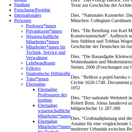
Studium
Texte zur Geschichte der Archit
Forschung/Projekte
Dies. “Nationales Kunsterbe: Di
Internationales
München: Collegium Carolinum 
Personen
Professor*innen
Dies. “Die Berufung von Karl Ma
Privatdozent*innen
Kunstwissenschaft”. Aufbruch un
Wissenschaftliche
Jens Stübben und Tobbias Weger 
Mitarbeiter*innen
Geschichte der Deutschen im öst
Mitarbeiter*innen für
Technik, Service und
Dies. “Die Bauaufgabe Kleinwoh
Verwaltung
Wohnsituation und Modernisierun
Lehrbeauftragte
Steiner, 2006 (Forschungen zur 
Fellows
Studentische Hilfskräfte
Dies. “Reflexe a pojetí baroka 
Tutor*innen
Cechie 1620-1740. Documenta pra
Ehemalige
1052
Ehemalige
Professuren des
Dies. “Der nationale Wettstreit 
Instituts
Robert Born, Alena Janatková u
Ehemalige
bildgeschichte 1): 287-300
wissenschaftliche
Mitarbeiter*innen
Dies. “Großstadtplanung und die
Ehemalige
Ansätze für eine vergleichende 
Mitarbeiter*innen
moderner Urbanität zwischen Ber
für Technik,