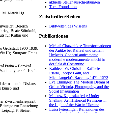
aktuelle Stellenausschreibungen
Terra Foundation
on. M. Marek Hg.
Zeitschriften/Reihen
versität, Bereich
Bildwelten des Wissens
rieg. Beate Störtkuhl,
ts für Kultur und
Publikationen
Michail Chatzidakis: Transformationen
er Großstadt 1900-1939:
der Antike bei Raffael und seinem
tt Hg. Stuttgart: Franz
Umkreis. Concetti anticamente
moderni e modernamente antichi in
der Sala di Costantino
kní Praha – Barokní
Kathleen W. Christian: Raffaele
sta Prahy, 2004: 1025-
Riario, Jacopo Galli, and
Michelangelo’s Bacchus, 1471–1572
Eva Ehninger: The Modern Dream of
 der nationale Diskurs.
Order. Victoria, Photography, and the
r kunst- und
Social Imagination
Mateusz Kapustka (ed.): Under
Shelling: Art Historical Revisions in
der Zwischenkriegszeit.
the Light of the War in Ukraine
 Beiträge zur Entstehung
Luisa Feiersinger: Reflexionen des
Leipzig: F. Steiner,