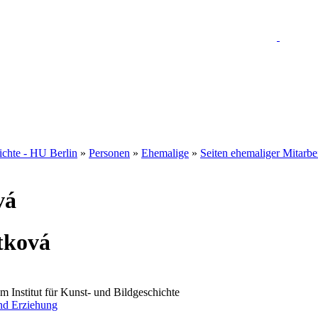
hichte - HU Berlin
»
Personen
»
Ehemalige
»
Seiten ehemaliger Mitarbe
vá
tková
am Institut für Kunst- und Bildgeschichte
nd Erziehung