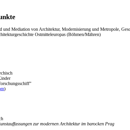
unkte
ild und Mediation von Architektur, Modernisierung und Metropole, Gesc
chitekturgeschichte Ostmitteleuropas (Böhmen/Mähren)
echisch
Kinder
forschungsschiff”
om
)
ch
unstauffassungen zur modernen Architektur im barocken Prag