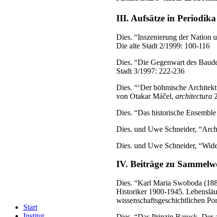
III. Aufsätze in Periodika
Dies. “Inszenierung der Nation 
Die alte Stadt 2/1999: 100-116
Dies. “Die Gegenwart des Baude
Stadt 3/1997: 222-236
Dies. “‘Der böhmische Architek
von Otakar Máčel,
architectura
2
Dies. “Das historische Ensembl
Dies. und Uwe Schneider, “Archi
Dies. und Uwe Schneider, “Wide
IV. Beiträge zu Sammelw
Dies. “Karl Maria Swoboda (1889
Historiker 1900-1945. Lebensläu
wissenschaftsgeschichtlichen Por
Start
Institut
Dies. “Das Prinzip Barock. Der 