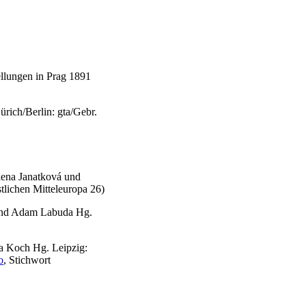
ellungen in Prag 1891
rich/Berlin: gta/Gebr.
lena Janatková und
tlichen Mitteleuropa 26)
á und Adam Labuda Hg.
a Koch Hg. Leipzig:
o
, Stichwort