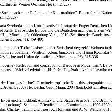
ekturtheorie. Werner Oechslin Hg. (im Druck)
e Suche nach einer Definition der Kunsttradition”. Bauen für die Nati
(im Druck)
ria Swoboda an das Kunsthistorische Institut der Prager Deutschen Uni
d Krise. Das östliche Europa und die Deutschen nach dem Ersten Weltk
Hg., München, R. Oldenburg Verlag 2010 (Schriften des Bundesinstitu
lichen Europa 41): 469-480
nung in der Tschechoslowakei der Zwischenkriegszeit”. Wohnen in d
g im europäischen Vergleich. Alena Janatková und Hanna Kozinska-Wi
Geschichte und Kultur des östlichen Mitteleuropa 26): 315-336
v moderně / Reflection and conception of Baroque in Modernism”. Baro
gensia, Václav Ledvinka u. Jiří Pešek Hg. Praha: Archiv hlavního mě
in der Kunstgeschichte”. Ostmitteleuropäische Kunsthistoriographien und
nd Adam Labuda Hg. Berlin: Gebr. Mann, 2004 (humboldt-schriften zu
 Expertenöffentlichkeit: Architektur und Städtebau in Prag und Brünn 
Untersuchung”. Stadt und Öffentlichkeit in Ostmitteleuropa 1900-1939:
lin, Charkiv, Tallinn und Triest. A. Hofmann und A. W. Wendland Hg. 