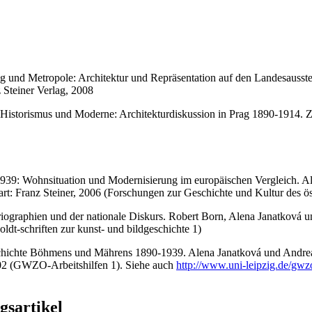
g und Metropole: Architektur und Repräsentation auf den Landesausst
 Steiner Verlag, 2008
Historismus und Moderne: Architekturdiskussion in Prag 1890-1914. Zü
939: Wohnsituation und Modernisierung im europäischen Vergleich. A
rt: Franz Steiner, 2006 (Forschungen zur Geschichte und Kultur des ös
riographien und der nationale Diskurs. Robert Born, Alena Janatkov
dt-schriften zur kunst- und bildgeschichte 1)
eschichte Böhmens und Mährens 1890-1939. Alena Janatková und Andre
002 (GWZO-Arbeitshilfen 1). Siehe auch
http://www.uni-leipzig.de/gwz
gsartikel