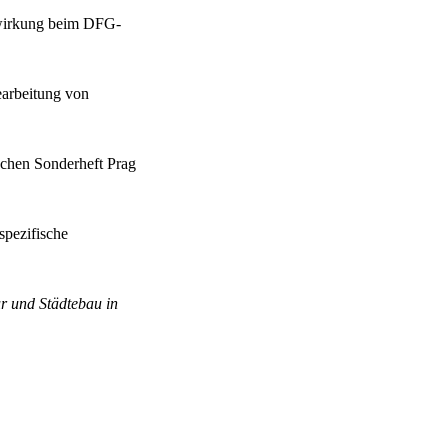
itwirkung beim DFG-
Bearbeitung von
schen Sonderheft Prag
spezifische
ur und Städtebau in