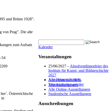
 1895 und Brünn 1928”.
 von Prag”. Die alte
rkungen zum Aufsatz
Kalender
Veranstaltungen
9-54
-2269
25/06/2027 –
AbsolventInnenfeier des
Instituts für Kunst- und Bildgeschichte
2027
Alle Veranstaltungen
Anmelden zum IKB-
Veranstaltungsverteiler
Alle Ausstellungen
Alle Online-Ausstellungen
her´. Österreichische
Studentische Ausstellungen
 in
Ausschreibungen
ewegung. Studien und