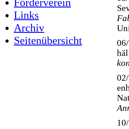
Förderverein
Se
Links
Fab
Archiv
Uni
Seitenübersicht
06/
häl
kon
02/
enh
Nat
An
10/