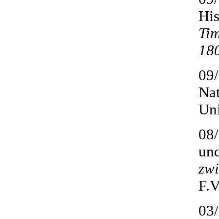
His
Tim
18
09/
Nat
Uni
08/
und
zwi
F.V
03/