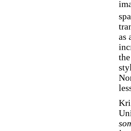
ima
spa
tra
as 
inc
the
sty
Nor
les
Kri
Uni
som