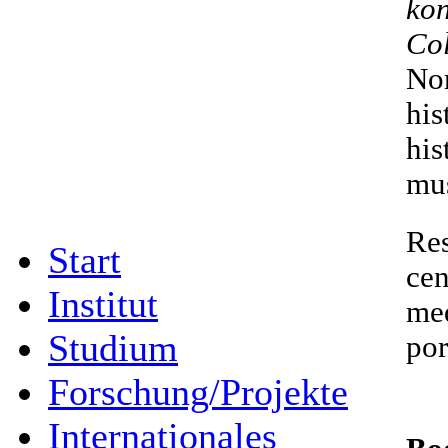
kon
Col
Nor
his
his
mus
Res
Start
cen
Institut
med
Studium
por
Forschung/Projekte
Internationales