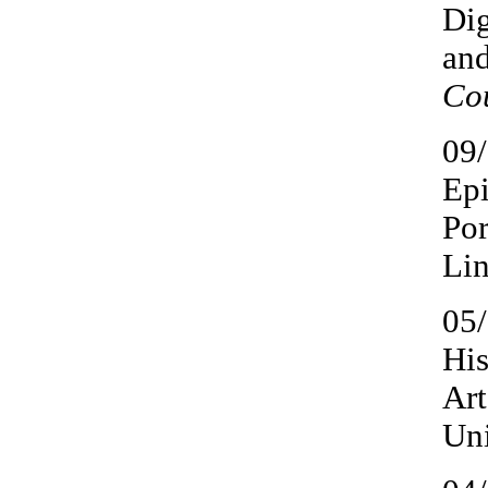
Dig
and
Cou
09/
Epi
Por
Lin
05/
His
Art
Uni