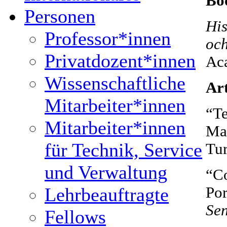
Bo
Personen
His
Professor*innen
och
Privatdozent*innen
Aca
Wissenschaftliche
Art
Mitarbeiter*innen
“Te
Mitarbeiter*innen
Mat
für Technik, Service
Tu
und Verwaltung
“Co
Lehrbeauftragte
Por
Se
Fellows