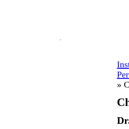
Ins
Pe
» C
Ch
Dr