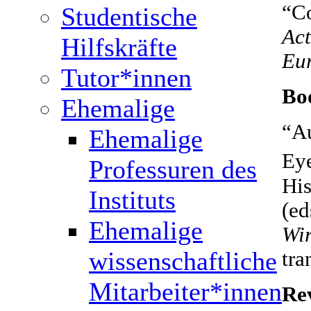
“C
Studentische
Act
Hilfskräfte
Eu
Tutor*innen
Bo
Ehemalige
“Au
Ehemalige
Eye
Professuren des
His
Instituts
(ed
Ehemalige
Wir
wissenschaftliche
tra
Mitarbeiter*innen
Re