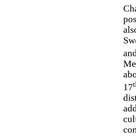
Cha
pos
als
Swe
and
Med
abo
t
17
dis
add
cul
con