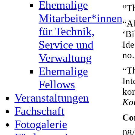
Ehemalige
“T
Mitarbeiter*innen
“Ab
für Technik,
‘Bi
Service und
Id
no.
Verwaltung
Ehemalige
“Th
Int
Fellows
kon
Veranstaltungen
Kon
Fachschaft
Co
Fotogalerie
08/