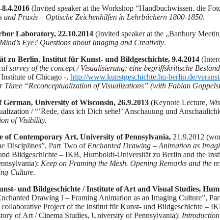
-8.4.2016
(Invited speaker at the Workshop “Handbuchwissen. die Fot
s und Praxis – Optische Zeichenhilfen in Lehrbüchern 1800-1850.
or Laboratory, 22.10.2014
(Invited speaker at the „Banbury Meeting:
Mind’s Eye? Questions about Imaging and Creativity
.
t zu Berlin
,
Institut für Kunst- und Bildgeschichte, 9.4.2014
(Interd
ical survey of the concept / Visualisierung: eine begriffskritische Best
Institute of Chicago -,
http://www.kunstgeschichte.hu-berlin.de/veranst
 Three “Reconceptualization of Visualizations” (with Fabian Goppelsr
erman, University of Wisconsin, 26.9.2013
(Keynote Lecture,
Wis
ualization / “’Rede, dass ich Dich sehe!’ Anschauung und Anschaulichk
n of Visibility.
f Contemporary Art, University of Pennsylvania,
21.9.2012 (wor
he Disciplines”, Part Two of
Enchanted Drawing – Animation as Imagi
- und Bildgeschichte – IKB, Humboldt-Universität zu Berlin and the Instit
ennsylvania):
Keep on Framing the Mesh. Opening Remarks and the res
ng Culture.
st- und Bildgeschichte / Institute of Art and Visual Studies, Humb
nchanted Drawing I – Framing Animation as an Imaging Culture”, Pa
a collaborative Project of the Institut für Kunst- und Bildgeschichte – 
istory of Art / Cinema Studies, University of Pennsylvania):
Introduction