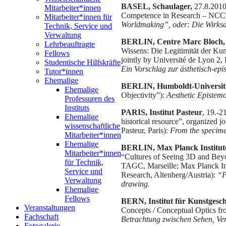
BASEL, Schaulager,
27.8.2010
Mitarbeiter*innen
Competence in Research – NCCR 
Mitarbeiter*innen für
Worldmaking”, oder: Die Wirksa
Technik, Service und
Verwaltung
BERLIN, Centre Marc Bloch,
Lehrbeauftragte
Wissens: Die Legitimität der K
Fellows
jointly by Université de Lyon 2
Studentische Hilfskräfte
Ein Vorschlag zur ästhetisch-epi
Tutor*innen
Ehemalige
BERLIN, Humboldt-Universitä
Ehemalige
Objectivity”):
Aesthetic Epistemo
Professuren des
Instituts
PARIS, Institut Pasteur
, 19.-2
Ehemalige
historical resource”, organized j
wissenschaftliche
Pasteur, Paris):
From the specime
Mitarbeiter*innen
Ehemalige
BERLIN, Max Planck Institute
Mitarbeiter*innen
“Cultures of Seeing 3D and Bey
für Technik,
TAGC, Marseille; Max Planck Inst
Service und
Research, Altenberg/Austria):
“P
Verwaltung
drawing.
Ehemalige
Fellows
BERN, Institut für Kunstgesch
Veranstaltungen
Concepts / Conceptual Optics fr
Fachschaft
Betrachtung zwischen Sehen, Verb
Fotogalerie