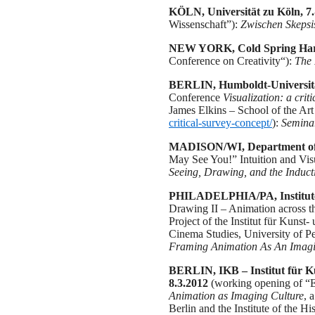
KÖLN, Universität zu Köln, 7.
Wissenschaft”):
Zwischen Skepsi
NEW YORK, Cold Spring Harb
Conference on Creativity“):
The 
BERLIN, Humboldt-Universitä
Conference
Visualization: a crit
James Elkins – School of the Art 
critical-survey-concept/
):
Seminar
MADISON/WI, Department of G
May See You!” Intuition and Vis
Seeing, Drawing, and the Inductio
PHILADELPHIA/PA, Institute o
Drawing II – Animation across t
Project of the Institut für Kunst
Cinema Studies, University of P
Framing Animation As An Imagi
BERLIN, IKB – Institut für Kun
8.3.2012
(working opening of “E
Animation as Imaging Culture
, 
Berlin and the Institute of the H