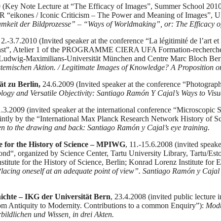
 (Key Note Lecture at “The Efficacy of Images”, Summer School 2010 
“eikones / Iconic Criticism – The Power and Meaning of Images”, Un
mkeit der Bildprozesse” – “Ways of Worldmaking”, or: The Efficacy o
2.-3.7.2010 (Invited speaker at the conference “La légitimité de l’art et
unst”, Atelier 1 of the PROGRAMME CIERA UFA Formation-recherche “
, Ludwig-Maximilians-Universität München and Centre Marc Bloch Berl
stemischen Aktion. / Legitimate Images of Knowledge? A Proposition on
t zu Berlin,
24.6.2009 (Invited speaker at the conference “Photograph
logy and Versatile Objectivity: Santiago Ramón Y Cajal’s Ways to Vis
1.3.2009 (invited speaker at the international conference “Microscopic Sl
ointly by the “International Max Planck Research Network History of Sci
n to the drawing and back: Santiago Ramón y Cajal’s eye training.
 for the History of Science – MPIWG
, 11.-15.6.2008 (invited speake
ond“, organized by Science Center, Tartu University Library, Tartu
itute for the History of Science, Berlin; Konrad Lorenz Institute for 
lacing oneself at an adequate point of view”. Santiago Ramón y Cajal
ichte – IKG der Universität Bern
, 23.4.2008 (invited public lecture 
om Antiquity to Modernity. Contributions to a common Enquiry”):
Modu
ildlichen und Wissen, in drei Akten.