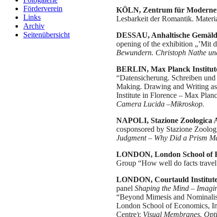
Förderverein
KÖLN, Zentrum für Modernefo
Links
Lesbarkeit der Romantik. Mater
Archiv
Seitenübersicht
DESSAU, Anhaltische Gemälde
opening of the exhibition „’Mit d
Bewundern. Christoph Nathe und
BERLIN, Max Planck Institute
“Datensicherung. Schreiben und 
Making. Drawing and Writing as 
Institute in Florence – Max Planc
Camera Lucida –Mikroskop.
NAPOLI, Stazione Zoologica
cosponsored by Stazione Zoologi
Judgment – Why Did a Prism Ma
LONDON, London School of 
Group “How well do facts travel
LONDON, Courtauld Institute
panel
Shaping the Mind – Imagin
“Beyond Mimesis and Nominalism:
London School of Economics, Ins
Centre):
Visual Membranes. Optic