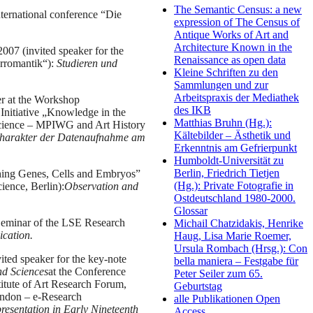
The Semantic Census: a new
international conference “Die
expression of The Census of
Antique Works of Art and
Architecture Known in the
2007 (invited speaker for the
Renaissance as open data
rromantik“):
Studieren und
Kleine Schriften zu den
Sammlungen und zur
Arbeitspraxis der Mediathek
er at the Workshop
des IKB
Initiative „Knowledge in the
Matthias Bruhn (Hg.):
 Science – MPIWG and Art History
Kältebilder – Ästhetik und
harakter der Datenaufnahme am
Erkenntnis am Gefrierpunkt
Humboldt-Universität zu
Berlin, Friedrich Tietjen
phing Genes, Cells and Embryos”
(Hg.): Private Fotografie in
ience, Berlin):
Observation and
Ostdeutschland 1980-2000.
Glossar
 Seminar of the LSE Research
Michail Chatzidakis, Henrike
cation.
Haug, Lisa Marie Roemer,
Ursula Rombach (Hrsg.): Con
ited speaker for the key-note
bella maniera – Festgabe für
nd Sciences
at the Conference
Peter Seiler zum 65.
itute of Art Research Forum,
Geburtstag
ondon – e-Research
alle Publikationen Open
resentation in Early Nineteenth
Access