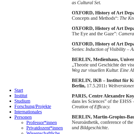
as Cultural Set.
OXFORD, History of Art Depar
Concepts and Methods“:
The Kn
OXFORD, History of Art Depar
The Eye and the Gaze”:
Cameras
OXFORD, History of Art Depar
Series:
Induction of Visibility – 
BERLIN, Medienhaus, Univers
„Theorie und Geschichte der visu
Weg zur visuellen Kultur. Eine A
BERLIN, IKB – Institut für Kun
Berlin,
17.5.2011
:
Weltversione
Start
Institut
PARIS, Centre Alexandre Koy
Studium
dans les Sciences” of the EHSS –
Forschung/Projekte
Creation of Efficacy.
Internationales
BERLIN, Martin-Gropius-Ba
Personen
Neuroästhetik, conference of th
Professor*innen
und Bildgeschichte
.
Privatdozent*innen
Wissenschaftliche