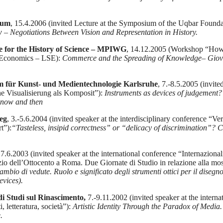
eum
, 15.4.2006 (invited Lecture at the Symposium of the Uqbar Founda
w – Negotiations Between Vision and Representation in History.
 for the History of Science – MPIWG
, 14.12.2005 (Workshop “How 
Economics – LSE):
Commerce and the Spreading of Knowledge– Giovan
r Kunst- und Medientechnologie Karlsruhe
, 7.-8.5.2005 (invit
he Visualisierung als Komposit”):
Instruments as devices of judgement
 now and then
leg
, 3.-5.6.2004 (invited speaker at the interdisciplinary conference “V
t”):
“Tasteless, insipid correctness” or “delicacy of discrimination”
7.6.2003 (invited speaker at the international conference “Internazional
inizio dell’Ottocento a Roma. Due Giornate di Studio in relazione alla 
ambio di vedute. Ruolo e significato degli strumenti ottici per il disegno
evices).
i Studi sul Rinascimento,
7.-9.11.2002 (invited speaker at the internat
 letteratura, società”):
Artistic Identity Through the Paradox of Media.
.