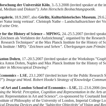
rschung der Universität Köln
, 3.-5.3.2008 (invited speaker at the 
ial, Medium und Diskurs”):
John Herschels Beobachtungspoetik.
galerie,
18.9.2007, also
Görlitz, Kulturhistorisches Museum
, 29.6.
er Natur innig vertraut’
.
Christoph Nathe – Landschaftszeichner der Vo
 seine Orte.
 for the History of Science – MPIWG
, 24.-25.5.2007 (invited speak
Zeichnen als Verfahren der Aufzeichnung”, organised by the Research 
Research Techniques“ at the Max Planck Institute for the History of
k Institute / MPI):
“Zeichnen und Sehen”. Überlegungen zum Primärc
 Anton Dohrn
, 17.-20.5.2007 (invited speaker at the Workshops ”Gra
ca Anton Dohrn, Naples and Max Planck Institute for the History of Sc
tter in Microscopical Drawing?
Economics – LSE
, 23.1.2007 (invited lecture for the Public Research
?”):
Image and Word. Robert Hooke’s Strategy of Knowledge Communi
 of Art and London School of Economics – LSE,
22.-23.6.2006 (inv
ing the World: Perception, Cognition and Representation in the Arts a
 Representation in Art and Science”, co-sponsored by Courtauld Inst
titute of Philosophy of the University of London, Imperial College L
al Drawing Devices and the ‘Subjective Objectivity’ of Vision and Rep