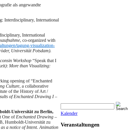
ografie als angewandte
 Interdisciplinary, International
isciplinary, International
andsaufnahme
, co-organized with
altungen/tagung-visualization-
öder, Universität Potsdam).
consin Workshop
“Speak that I
eit
)
:
More than Visualizing:
king opening of “Enchanted
ng Culture
, a collaborative
ute of the History of Art /
ults of Enchanted Drawing I –
oldt-Universität zu Berlin,
Kalender
rt One of
Enchanted Drawing –
IKB, Humboldt-Universität zu
Veranstaltungen
 as a notice of Intent. Animation