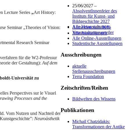
25/06/2027 –
AbsolventInnenfeier des
en Lecture Series
„
Art History:
Instituts für Kunst- und
Bildgeschichte 2027
Alle Veranstaltungen
Anmelden zum IKB-
urse Seminar „Theories of Vision:
Veranstaltungsverteiler
Alle Ausstellungen
Alle Online-Ausstellungen
artmental Research Seminar
Studentische Ausstellungen
Ausschreibungen
erfahren für die W2-Professur
heorie der Gestaltung):
Auf dem
aktuelle
Stellenausschreibungen
Terra Foundation
boldt-Universität zu
Zeitschriften/Reihen
elles Perspectives sur le Visuel
rawing Processes and the
Bildwelten des Wissens
Publikationen
ild. Vom Nutzen und Nachteil der
r Kunstgeschichte”:
Neuroästhetik
Michail Chatzidakis:
Transformationen der Antike