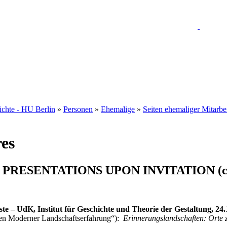
hichte - HU Berlin
»
Personen
»
Ehemalige
»
Seiten ehemaliger Mitarbe
res
d PRESENTATIONS UPON INVITATION (ch
e – UdK, Institut für Geschichte und Theorie der Gestaltung, 24.
en Moderner Landschaftserfahrung“):
Erinnerungslandschaften: Orte z