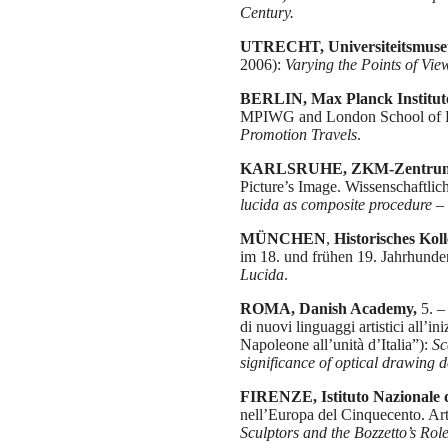
Century.
UTRECHT, Universiteitsmus
2006):
Varying the Points of Vie
BERLIN, Max Planck Institute
MPIWG and London School of 
Promotion Travels
.
KARLSRUHE, ZKM-Zentrum fü
Picture’s Image. Wissenschaftlic
lucida as composite procedure –
MÜNCHEN
,
Historisches Kol
im 18. und frühen 19. Jahrhunder
Lucida
.
ROMA, Danish Academy,
5. – 
di nuovi linguaggi artistici all’
Napoleone all’unità d’Italia”):
Sc
significance of optical drawing d
FIRENZE, Istituto Nazionale d
nell’Europa del Cinquecento. Arti,
Sculptors and the Bozzetto’s Role