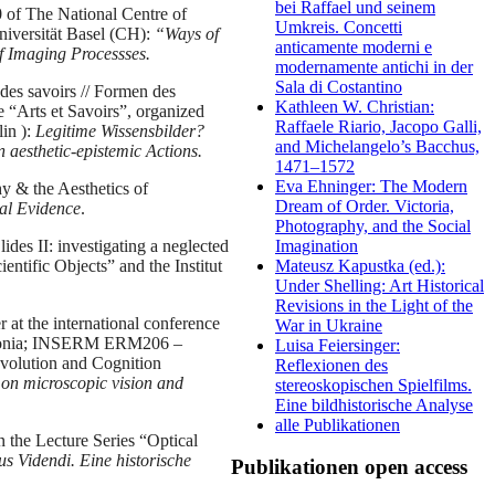
bei Raffael und seinem
of The National Centre of
Umkreis. Concetti
iversität Basel (CH):
“Ways of
anticamente moderni e
f Imaging Processses.
modernamente antichi in der
Sala di Costantino
 des savoirs // Formen des
Kathleen W. Christian:
Arts et Savoirs”, organized
Raffaele Riario, Jacopo Galli,
in ):
Legitime Wissensbilder?
and Michelangelo’s Bacchus,
 aesthetic-epistemic Actions.
1471–1572
Eva Ehninger: The Modern
y & the Aesthetics of
Dream of Order. Victoria,
ual Evidence
.
Photography, and the Social
Imagination
ides II: investigating a neglected
Mateusz Kapustka (ed.):
entific Objects” and the Institut
Under Shelling: Art Historical
Revisions in the Light of the
r at the international conference
War in Ukraine
/Estonia; INSERM ERM206 –
Luisa Feiersinger:
Evolution and Cognition
Reflexionen des
 on microscopic vision and
stereoskopischen Spielfilms.
Eine bildhistorische Analyse
alle Publikationen
in the Lecture Series “Optical
s Videndi. Eine historische
Publikationen open access