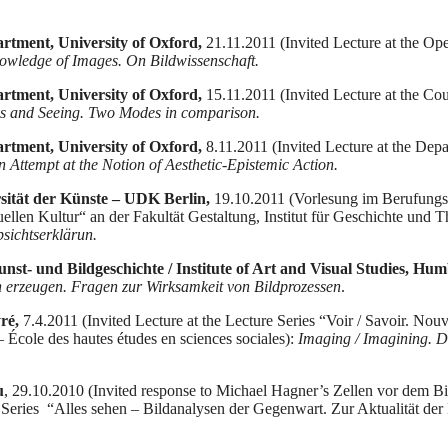
tment, University of Oxford,
21.11.2011 (Invited Lecture at the Op
owledge of Images. On
Bildwissenschaft.
tment, University of Oxford,
15.11.2011 (Invited Lecture at the Co
 and Seeing. Two Modes in comparison.
tment, University of Oxford,
8.11.2011 (Invited Lecture at the Dep
An Attempt at the Notion of Aesthetic-Epistemic Action.
ität der Künste – UDK Berlin,
19.10.2011 (Vorlesung im Berufungsv
ellen Kultur“ an der Fakultät Gestaltung, Institut für Geschichte und T
bsichtserklärun.
st- und Bildgeschichte / Institute of Art and Visual Studies, Hum
n erzeugen. Fragen zur Wirksamkeit von Bildprozessen
.
ré,
7.4.2011 (Invited Lecture at the Lecture Series “Voir / Savoir. Nouv
 École des hautes études en sciences sociales):
Imaging / Imagining. D
u
, 29.10.2010 (Invited response to Michael Hagner’s Zellen vor dem B
e Series “Alles sehen – Bildanalysen der Gegenwart. Zur Aktualität de