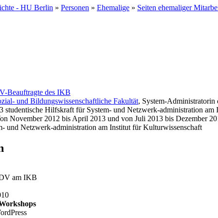
hichte - HU Berlin
»
Personen
»
Ehemalige
»
Seiten ehemaliger Mitarbe
V-Beauftragte des IKB
zial- und Bildungswissenschaftliche Fakultät
, System-Administratorin
studentische Hilfskraft für System- und Netzwerk-administration am I
 Von November 2012 bis April 2013 und von Juli 2013 bis Dezember 2
em- und Netzwerk-administration am Institut für Kulturwissenschaft
n
 EDV am IKB
010
 Workshops
ordPress