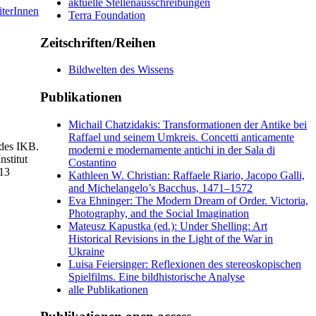
aktuelle Stellenausschreibungen
iterInnen
Terra Foundation
Zeitschriften/Reihen
Bildwelten des Wissens
Publikationen
Michail Chatzidakis: Transformationen der Antike bei
Raffael und seinem Umkreis. Concetti anticamente
 des IKB.
moderni e modernamente antichi in der Sala di
nstitut
Costantino
013
Kathleen W. Christian: Raffaele Riario, Jacopo Galli,
and Michelangelo’s Bacchus, 1471–1572
Eva Ehninger: The Modern Dream of Order. Victoria,
Photography, and the Social Imagination
Mateusz Kapustka (ed.): Under Shelling: Art
Historical Revisions in the Light of the War in
Ukraine
Luisa Feiersinger: Reflexionen des stereoskopischen
Spielfilms. Eine bildhistorische Analyse
alle Publikationen