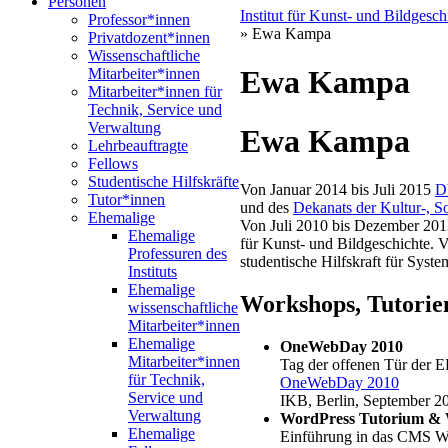
Personen
Institut für Kunst- und Bildgesc
Professor*innen
» Ewa Kampa
Privatdozent*innen
Wissenschaftliche
Ewa Kampa
Mitarbeiter*innen
Mitarbeiter*innen für
Technik, Service und
Verwaltung
Ewa Kampa
Lehrbeauftragte
Fellows
Studentische Hilfskräfte
Von Januar 2014 bis Juli 2015
D
Tutor*innen
und des
Dekanats der Kultur-, So
Ehemalige
Von Juli 2010 bis Dezember 2013 
Ehemalige
für Kunst- und Bildgeschichte.
Professuren des
studentische Hilfskraft für Syst
Instituts
Ehemalige
Workshops, Tutorie
wissenschaftliche
Mitarbeiter*innen
Ehemalige
OneWebDay 2010
Mitarbeiter*innen
Tag der offenen Tür der
für Technik,
OneWebDay 2010
Service und
IKB, Berlin, September 2
Verwaltung
WordPress Tutorium &
Ehemalige
Einführung in das CMS W