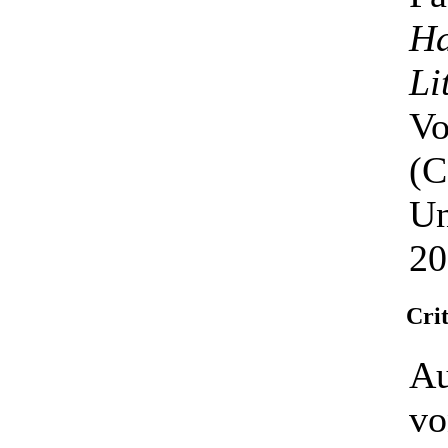
Ha
Li
Vo
(C
Un
20
Cri
Au
vo