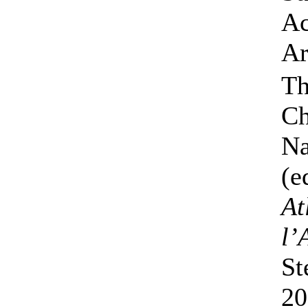
Ac
Ar
Th
Ch
N
(e
At
l’
St
20