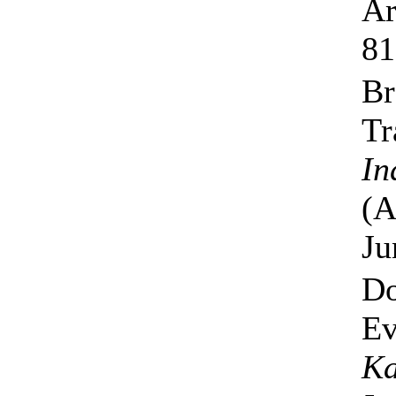
Ar
81
Br
Tr
In
(A
Ju
Do
Ev
Ka