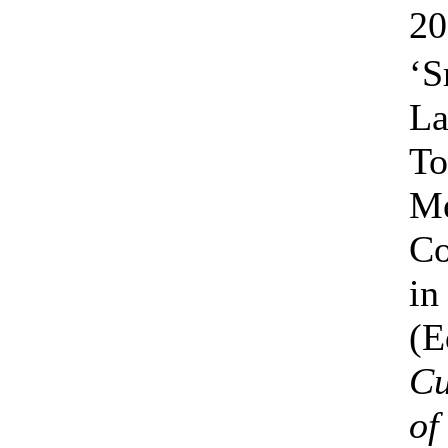
20
‘S
La
To
Me
Co
in
(E
Cu
of