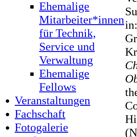
Ehemalige
Su
Mitarbeiter*innen
in
für Technik,
Gr
Service und
Kr
Verwaltung
Ch
Ehemalige
Ob
Fellows
th
Veranstaltungen
Co
Fachschaft
Hi
Fotogalerie
(N