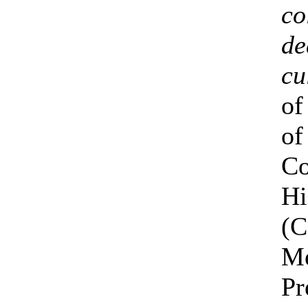
co
de
cu
of
of
Co
Hi
(C
Me
Pr