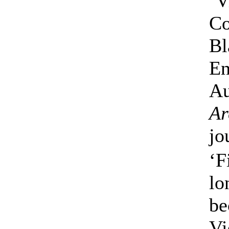
‘V
Co
Bl
En
Au
Ar
jo
‘F
lo
be
Vi