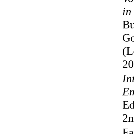
in
Bu
Go
(L
20
In
Em
Ed
2n
Fa