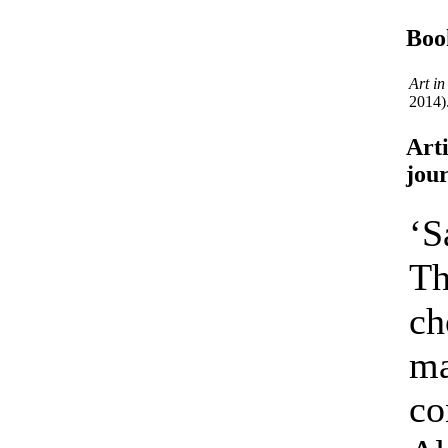
Boo
Art in
2014)
Arti
jou
‘S
Th
ch
ma
co