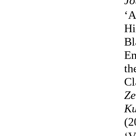
Jo
‘A
Hi
Bl
En
th
Cl
Ze
Ku
(2