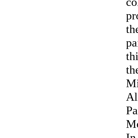
co
pr
th
pa
th
th
Mi
Al
Pa
Mo
In