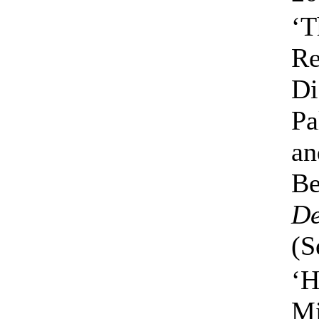
‘T
Re
Di
Pa
an
Be
De
(S
‘H
Mi