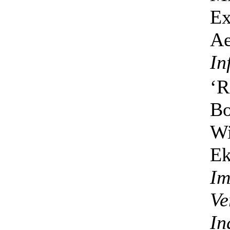
Ex
Ae
In
‘R
Bo
Wi
Ek
Im
Ve
In