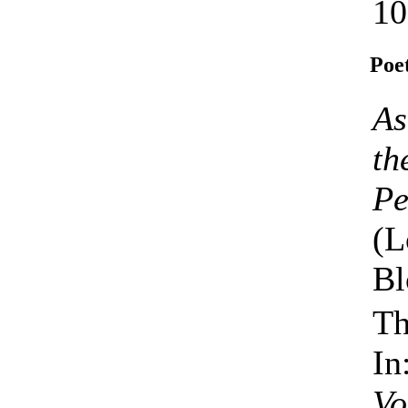
10
Poe
As
th
Pe
(L
Bl
Th
In
Vo