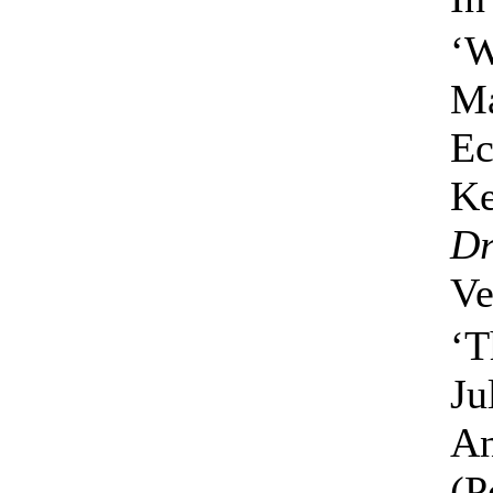
‘W
Ma
Ec
K
Dr
Ve
‘T
Ju
An
(P