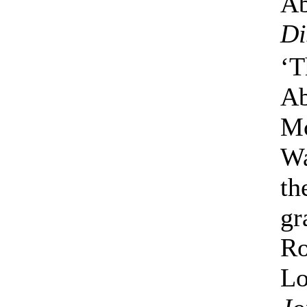
Ab
Di
‘T
Ab
Mc
Wa
th
gr
Ro
Lo