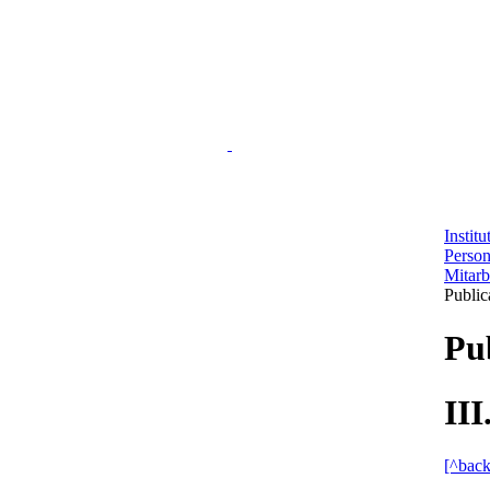
Instit
Perso
Mitarb
Public
Pu
II
[^back