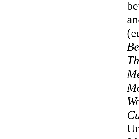
be
an
(e
Be
Th
Me
Mo
Wo
Cu
Un