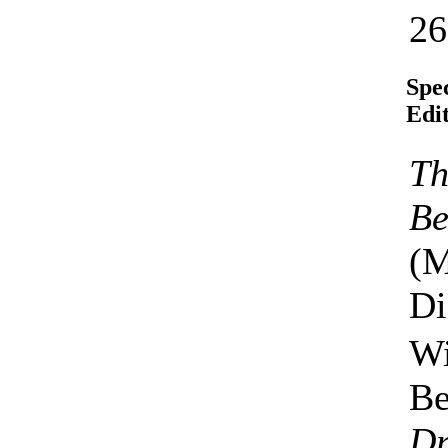
26
Spe
Edi
Th
Be
(M
Di
Wi
Be
Dr