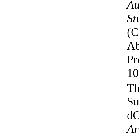
Au
St
(C
Ab
Pr
10
Th
Su
d
Ar