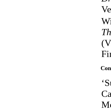
Ve
Wi
Th
(V
Fi
Con
‘S
Ca
Mo