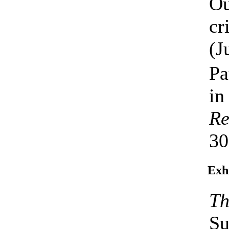
Ou
cr
(J
Pa
in
Re
30
Exh
Th
Su