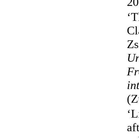
20
‘T
Cl
Zs
Un
Fr
in
(Z
‘L
af