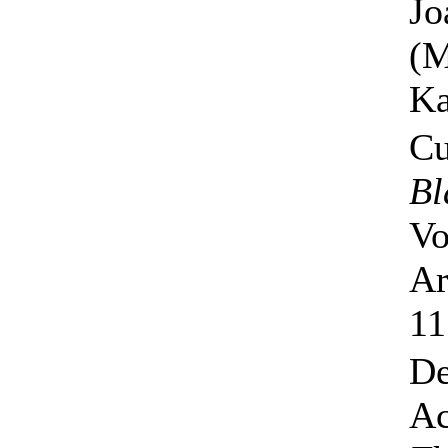
Jo
(M
Ka
Cu
Bl
Vo
Ar
11
De
Ac