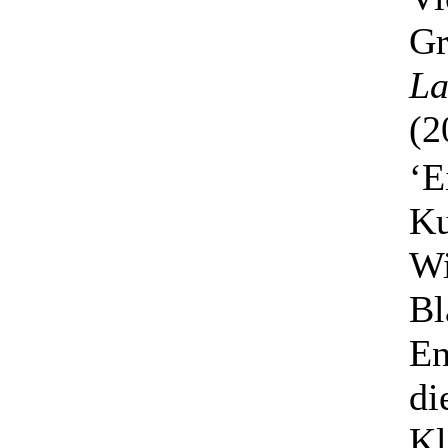
Gr
La
(2
‘E
Ku
Wi
Bl
En
di
Kl