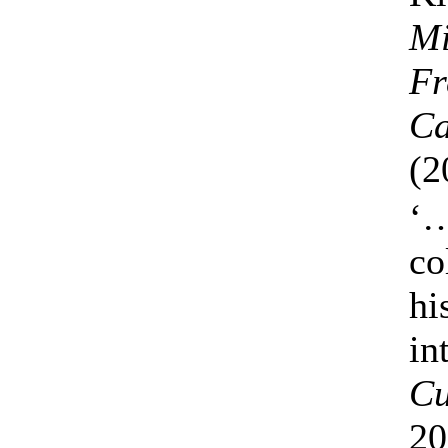
Mi
Fr
Ca
(2
‘…
co
hi
in
Cu
20