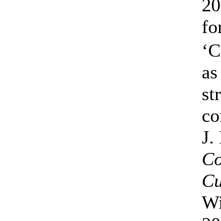
20
fo
‘C
as
st
co
J.
Co
Cu
Wi