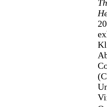
Th
He
20
ex
Kl
Ab
Co
(C
Un
Vi