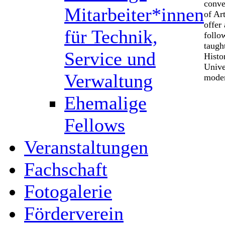
conve
Mitarbeiter*innen
of Ar
offer
für Technik,
follo
taugh
Service und
Histo
Unive
Verwaltung
moder
Ehemalige
Fellows
Veranstaltungen
Fachschaft
Fotogalerie
Förderverein