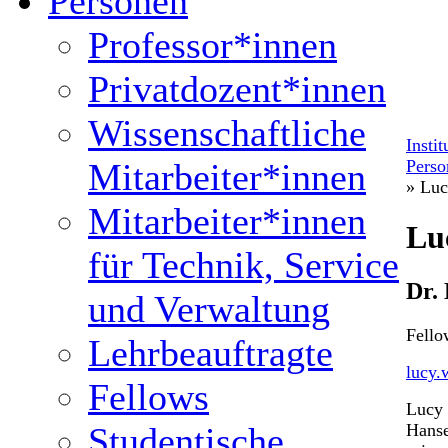
Personen
Professor*innen
Privatdozent*innen
Wissenschaftliche
Insti
Mitarbeiter*innen
Perso
» Lu
Mitarbeiter*innen
Lu
für Technik, Service
Dr.
und Verwaltung
Fello
Lehrbeauftragte
lucy.
Fellows
Lucy 
Hanse
Studentische