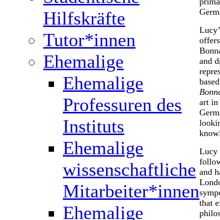
prima
Germ
Hilfskräfte
Lucy’
Tutor*innen
offers
Bonna
Ehemalige
and d
repre
Ehemalige
based
Bonna
Professuren des
art in
Germa
Instituts
looki
knowl
Ehemalige
Lucy 
follo
wissenschaftliche
and h
Londo
Mitarbeiter*innen
sympo
that 
Ehemalige
philo