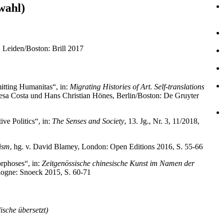
wahl)
, Leiden/Boston: Brill 2017
mitting Humanitas“, in:
Migrating Histories of Art. Self-translations
eresa Costa und Hans Christian Hönes, Berlin/Boston: De Gruyter
ve Politics“, in:
The Senses and Society
, 13. Jg., Nr. 3, 11/2018,
ism
, hg. v. David Blamey, London: Open Editions 2016, S. 55-66
phoses“, in:
Zeitgenössische chinesische Kunst im Namen der
logne: Snoeck 2015, S. 60-71
lische
übersetzt
)