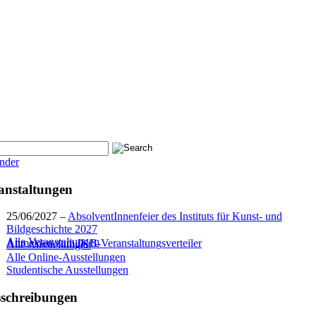
nder
anstaltungen
25/06/2027 –
AbsolventInnenfeier des Instituts für Kunst- und
Bildgeschichte 2027
Alle Veranstaltungen
Anmelden zum IKB-Veranstaltungsverteiler
Alle Ausstellungen
Alle Online-Ausstellungen
Studentische Ausstellungen
schreibungen