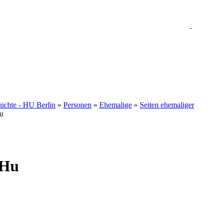
hichte - HU Berlin
»
Personen
»
Ehemalige
»
Seiten ehemaliger
u
 Hu