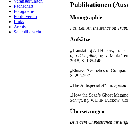
Veranstaltungen
Publikationen (Aus
Fachschaft
Fotogalerie
Förderverein
Monographie
Links
Archiv
Fou Lei.
An Insistence on Truth
Seitenübersicht
Aufsätze
„Translating Art History, Trans
of a Discipline
, hg. v. Maria T
2018, S. 135-148
„Elusive Aesthetics or Comparati
S. 295-297
„The Antispecialist“, in:
Special
„How the Sage’s Ghost Metamor
Schrift
, hg. v. Dirk Luckow, Co
Übersetzungen
(Aus dem Chinesischen ins Eng