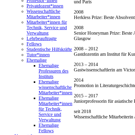
Professor*innen
und Paris
Privatdozent*innen
Wissenschaftliche
2008
Mitarbeiter*innen
Herkless Prize: Beste Absolvent
Mitarbeiter*innen für
2008
Technik, Service und
Senior Honeyman Prize: Beste Ab
Verwaltung
Glasgow
Lehrbeauftragte
Fellows
2008 – 2012
Studentische Hilfskräfte
Gastdozentin am Institut für Ku
Tutor*innen
Ehemalige
2013 – 2014
Ehemalige
Gastwissenschaftlerin am Vict
Professuren des
Instituts
2014
Ehemalige
Promotion in Literaturgeschicht
wissenschaftliche
Mitarbeiter*innen
2015 – 2017
Ehemalige
Juniorprofessorin für asiatische
Mitarbeiter*innen
für Technik,
seit 2018
Service und
Wissenschaftliche Mitarbeiterin
Verwaltung
Ehemalige
Fellows