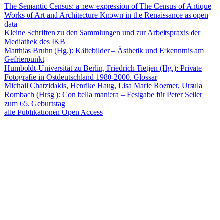
The Semantic Census: a new expression of The Census of Antique
Works of Art and Architecture Known in the Renaissance as open
data
Kleine Schriften zu den Sammlungen und zur Arbeitspraxis der
Mediathek des IKB
Matthias Bruhn (Hg.): Kältebilder – Ästhetik und Erkenntnis am
Gefrierpunkt
Humboldt-Universität zu Berlin, Friedrich Tietjen (Hg.): Private
Fotografie in Ostdeutschland 1980-2000. Glossar
Michail Chatzidakis, Henrike Haug, Lisa Marie Roemer, Ursula
Rombach (Hrsg.): Con bella maniera – Festgabe für Peter Seiler
zum 65. Geburtstag
alle Publikationen Open Access