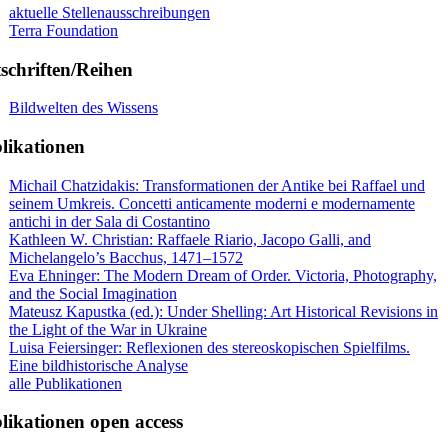
aktuelle Stellenausschreibungen
Terra Foundation
tschriften/Reihen
Bildwelten des Wissens
likationen
Michail Chatzidakis: Transformationen der Antike bei Raffael und
seinem Umkreis. Concetti anticamente moderni e modernamente
antichi in der Sala di Costantino
Kathleen W. Christian: Raffaele Riario, Jacopo Galli, and
Michelangelo’s Bacchus, 1471–1572
Eva Ehninger: The Modern Dream of Order. Victoria, Photography,
and the Social Imagination
Mateusz Kapustka (ed.): Under Shelling: Art Historical Revisions in
the Light of the War in Ukraine
Luisa Feiersinger: Reflexionen des stereoskopischen Spielfilms.
Eine bildhistorische Analyse
alle Publikationen
likationen open access