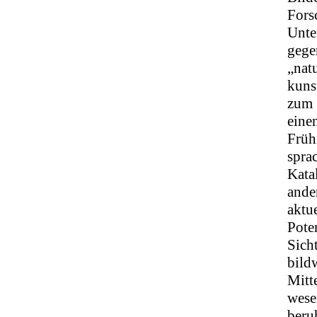
Fors
Unte
gege
„natu
kuns
zum 
eine
Früh
spra
Katal
ande
aktu
Pote
Sich
bild
Mitte
wese
beru