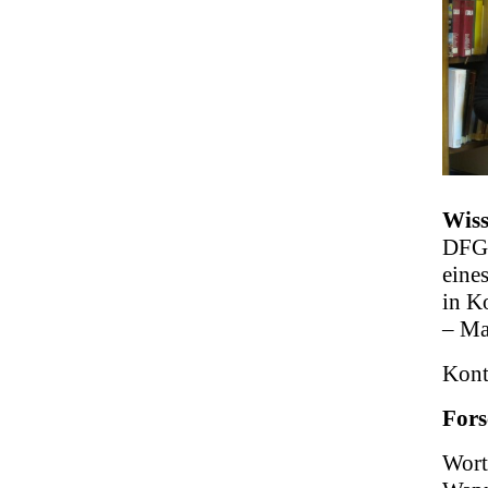
Wiss
DFG-
eine
in K
– Ma
Kont
Fors
Wort