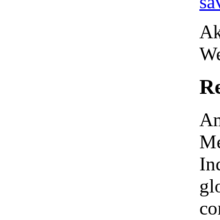
sa
Ak
We
Re
Am
Me
In
gl
co