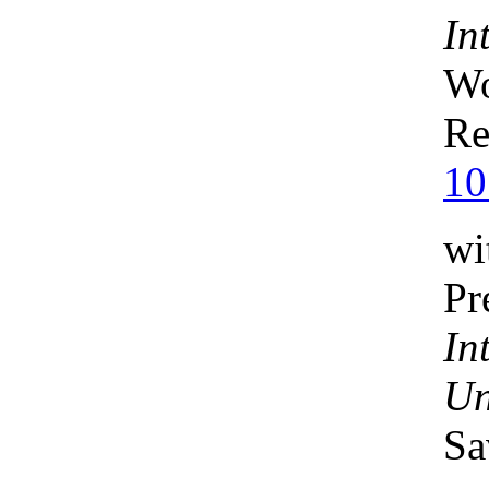
In
Wo
Re
10
wi
Pr
In
Un
Sa