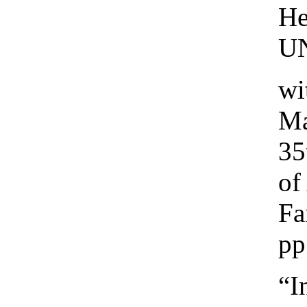
He
UN
wi
Ma
35
of
Fa
pp
“I