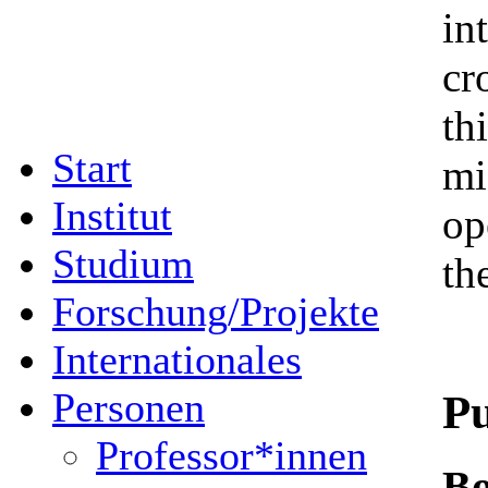
in
cr
th
Start
mi
Institut
op
Studium
th
Forschung/Projekte
Internationales
Personen
Pu
Professor*innen
Bo