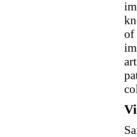
im
kn
of
im
ar
pa
co
Vi
Sa