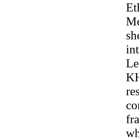
Et
Me
sh
in
Le
KH
re
co
fr
wh