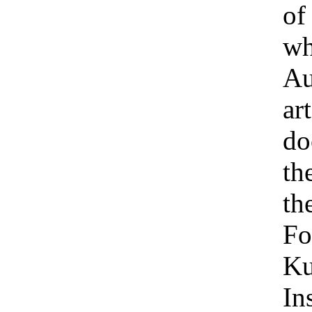
of
wh
Au
ar
do
th
th
Fo
Ku
In