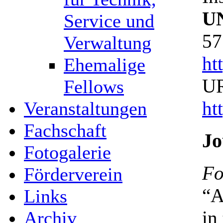
U
Service und
57
Verwaltung
ht
Ehemalige
UR
Fellows
ht
Veranstaltungen
Fachschaft
Jo
Fotogalerie
Fo
Förderverein
“A
Links
in
Archiv