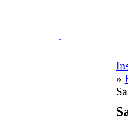
In
»
Sa
S