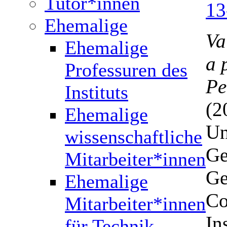
Tutor*innen
13
Ehemalige
Va
Ehemalige
a 
Professuren des
Pe
Instituts
(2
Ehemalige
Un
wissenschaftliche
Ge
Mitarbeiter*innen
Ge
Ehemalige
Co
Mitarbeiter*innen
In
für Technik,