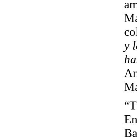
am
Ma
co
y 
ha
Am
Ma
“T
En
Ba