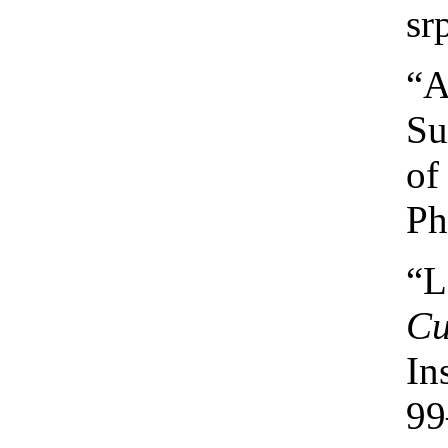
sr
“A
Su
of
Ph
“L
Cu
In
99