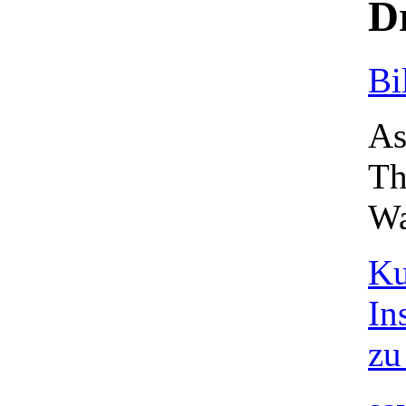
D
Bi
As
Th
Wa
Ku
In
zu