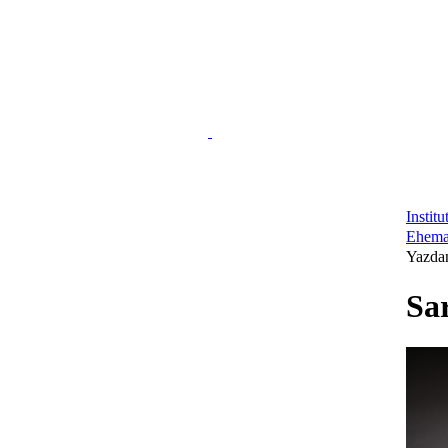
Instit
Ehema
Yazda
Sa