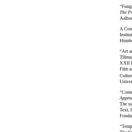
“Fungi
The Po
Aalbo
A Con
Instit
Humbol
“Art a
Tillma
XXII I
Film a
Cultur
Unive
“Conte
Appro
The s
Text, 
Fondat
“Tempo