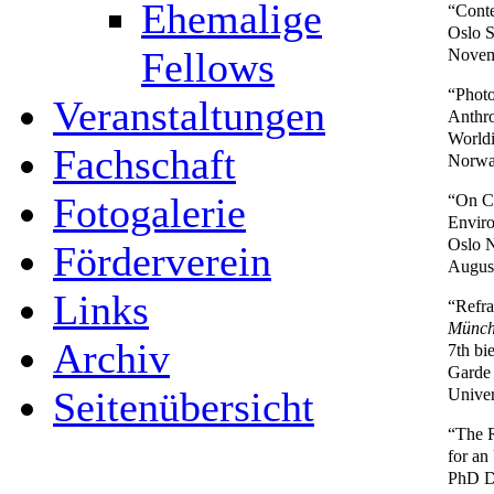
Ehemalige
“Cont
Oslo S
Novem
Fellows
“Photo
Veranstaltungen
Anthr
Worldi
Fachschaft
Norwa
“On Co
Fotogalerie
Envir
Oslo N
Förderverein
Augus
Links
“Refra
Münc
Archiv
7th bi
Garde 
Univer
Seitenübersicht
“The R
for an
PhD De