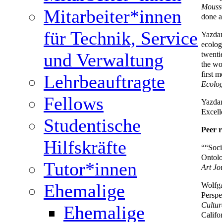
Mouss
Mitarbeiter*innen
done a
für Technik, Service
Yazdan
ecolog
twenti
und Verwaltung
the wo
first 
Lehrbeauftragte
Ecolog
Fellows
Yazdan
Excell
Studentische
Peer r
Hilfskräfte
““Soci
Ontol
Tutor*innen
Art Jo
Wolfga
Ehemalige
Perspe
Cultur
Ehemalige
Califo