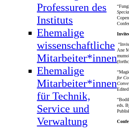
Professuren des
“Fungi
Specia
Instituts
Copenh
Confer
Ehemalige
Invite
wissenschaftliche
“Invi
Ane Me
Mitarbeiter*innen
mumok
(forth
Ehemalige
“Magic
for Co
Mitarbeiter*innen
Conver
Edited
für Technik,
“Bodil
eds. B
Service und
Publis
Verwaltung
Confe