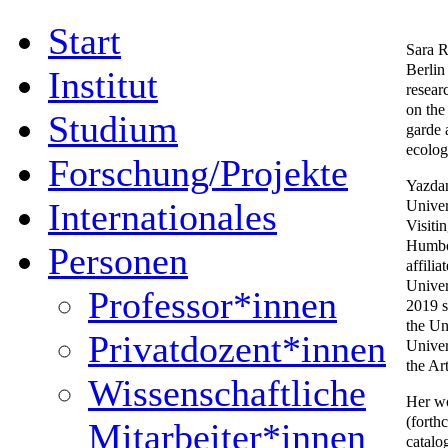
Start
Sara R
Berlin
Institut
resear
on the
Studium
garde 
ecolog
Forschung/Projekte
Yazdan
Univer
Internationales
Visiti
Humbol
Personen
affili
Univer
Professor*innen
2019 s
the Uni
Privatdozent*innen
Univer
the Art
Wissenschaftliche
Her wo
(forth
Mitarbeiter*innen
catalo