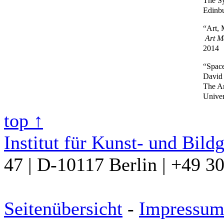
The S
Edinbu
“Art, 
Art Ma
2014
“Space
David
The An
Univer
top ↑
Institut für Kunst- und Bild
47 | D-10117 Berlin | +49 3
Seitenübersicht
-
Impressu