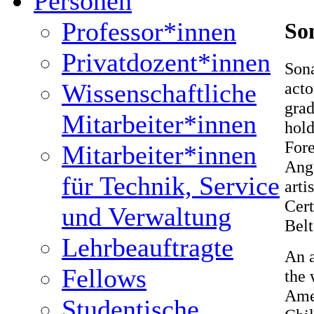
Personen
Professor*innen
So
Privatdozent*innen
Sona
Wissenschaftliche
acto
grad
Mitarbeiter*innen
hold
Fore
Mitarbeiter*innen
Ange
für Technik, Service
arti
Cert
und Verwaltung
Bel
Lehrbeauftragte
An a
Fellows
the
Ame
Studentische