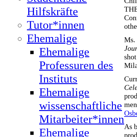
Chi
Hilfskräfte
THE
Conn
Tutor*innen
othe
Ehemalige
Ms. 
Jou
Ehemalige
shot
Professuren des
Mila
Instituts
Curr
Cele
Ehemalige
pro
wissenschaftliche
men
Osb
Mitarbeiter*innen
As b
Ehemalige
prod