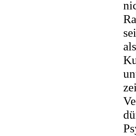
ni
Ra
se
al
Ku
un
ze
Ve
dü
Ps