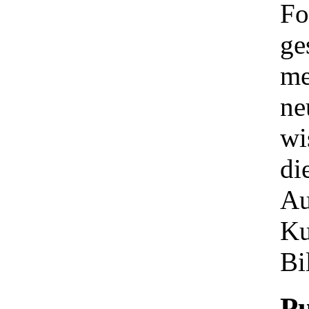
Fo
ge
me
ne
wi
di
Au
Ku
Bi
Pu