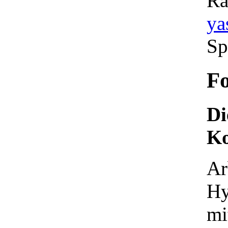
Ra
ya
Sp
F
Di
Ko
Ar
Hy
mi