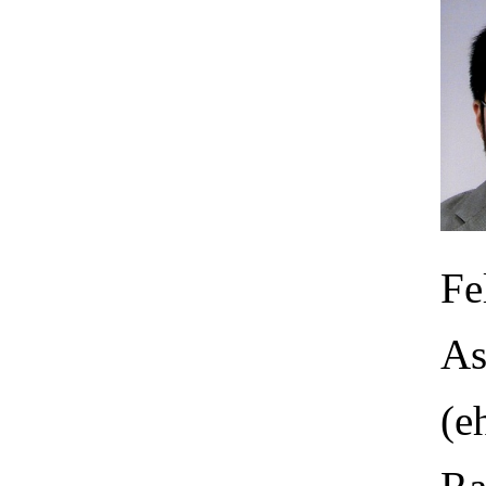
Fe
As
(e