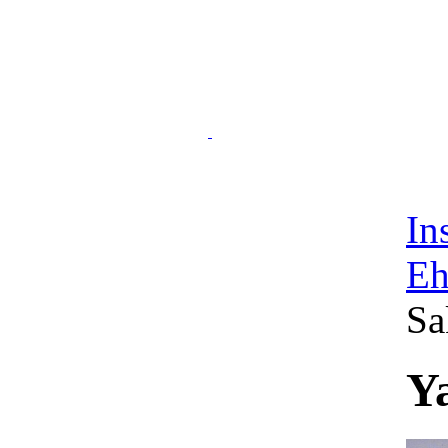
In
Eh
Sa
Y